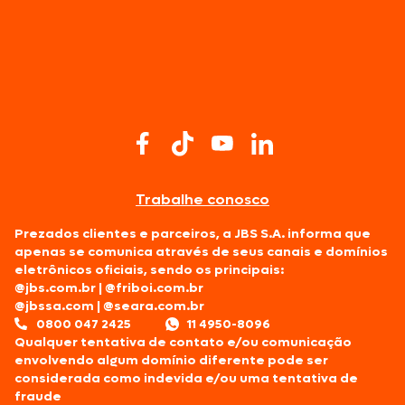
Trabalhe conosco
Prezados clientes e parceiros, a JBS S.A. informa que
apenas se comunica através de seus canais e domínios
eletrônicos oficiais, sendo os principais:
@jbs.com.br
|
@friboi.com.br
@jbssa.com
|
@seara.com.br
0800 047 2425
11 4950-8096
Qualquer tentativa de contato e/ou comunicação
envolvendo algum domínio diferente pode ser
considerada como indevida e/ou uma tentativa de
fraude