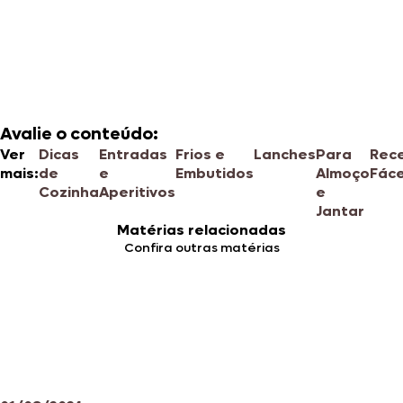
Avalie o conteúdo:
Ver
Dicas
Entradas
Frios e
Lanches
Para
Rece
mais:
de
e
Embutidos
Almoço
Fáce
Cozinha
Aperitivos
e
Jantar
Matérias relacionadas
Confira outras matérias