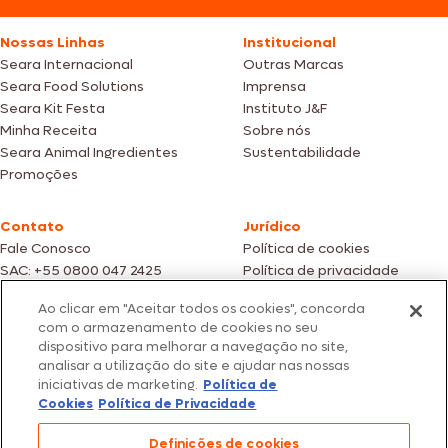
Nossas Linhas
Institucional
Seara Internacional
Outras Marcas
Seara Food Solutions
Imprensa
Seara Kit Festa
Instituto J&F
Minha Receita
Sobre nós
Seara Animal Ingredientes
Sustentabilidade
Promoções
Contato
Jurídico
Fale Conosco
Política de cookies
SAC: +55 0800 047 2425
Política de privacidade
Ao clicar em "Aceitar todos os cookies", concorda
Fotos meramente ilustrativas | Ofertas válidas enquanto durarem os
com o armazenamento de cookies no seu
estoques dos nossos parceiros | Vendas sujeitas a análise e confirmação
dispositivo para melhorar a navegação no site,
de dados.
analisar a utilização do site e ajudar nas nossas
Os preços, promoções e condições de pagamento são válidos
iniciativas de marketing.
Política de
exclusivamente para compras efetuadas em nossos parceiros.
Todos os produtos estão sujeitos a disponibilidade de estoque.
Cookies
Política de Privacidade
SEARA – CNPJ: 02.914.460/0202-67 – Av. Marginal Direita do Tietê, 500,
Definições de cookies