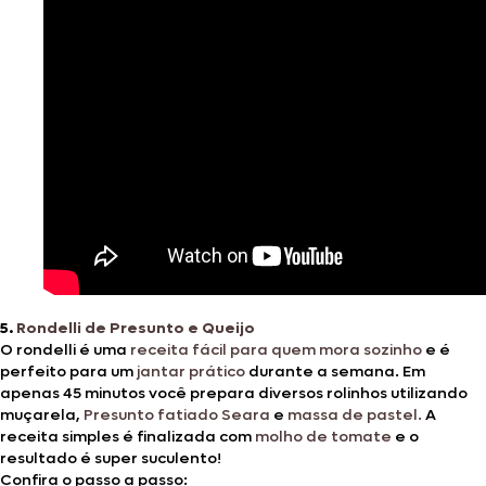
5.
Rondelli de Presunto e
Q
ueijo
O rondelli é uma
receita fácil para quem mora sozinho
e é
perfeito para um
jantar prático
durante a semana. Em
apenas 45 minutos você prepara diversos rolinhos utilizando
muçarela,
Presunto fatiado Seara
e
massa de pastel.
A
receita simples é finalizada com
molho de tomate
e o
resultado é super suculento!
Confira o passo a passo: