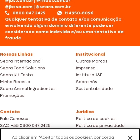
@jbs.com.br
|
@friboi.com.br
@jbssa.com
|
@seara.com.br
0800 047 2425
11 4950-8096
Qualquer tentativa de contato e/ou comunicação
envolvendo algum domínio diferente pode ser
considerada como indevida e/ou uma tentativa de
fraude
Nossas Linhas
Institucional
Seara Internacional
Outras Marcas
Seara Food Solutions
Imprensa
Seara Kit Festa
Instituto J&F
Minha Receita
Sobre nós
Seara Animal Ingredientes
Sustentabilidade
Promoções
Contato
Jurídico
Fale Conosco
Política de cookies
SAC: +55 0800 047 2425
Política de privacidade
Ao clicar em "Aceitar todos os cookies", concorda