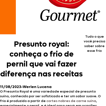
Tudo o que
você precisa
Presunto royal:
saber sobre
esse frio
conheça o frio de
pernil que vai fazer
diferença nas receitas
11/08/2023
•
Werlen Lucena
O Presunto Royal é uma variedade especial de presunto
suíno, conhecido por ser sofisticado e ter um sabor suave. O
frio é produzido a partir de
cortes nobres de carne suína
,
especialmente o pernil, e é ideal para servir em ocasiões