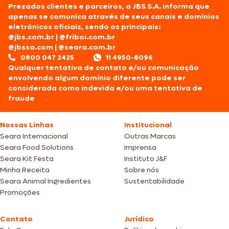
Prezados clientes e parceiros, a JBS S.A. informa que
apenas se comunica através de seus canais e domínios
eletrônicos oficiais, sendo os principais:
@jbs.com.br
|
@friboi.com.br
@jbssa.com
|
@seara.com.br
0800 047 2425
11 4950-8096
Qualquer tentativa de contato e/ou comunicação
envolvendo algum domínio diferente pode ser
considerada como indevida e/ou uma tentativa de
fraude
Nossas Linhas
Institucional
Seara Internacional
Outras Marcas
Seara Food Solutions
Imprensa
Seara Kit Festa
Instituto J&F
Minha Receita
Sobre nós
Seara Animal Ingredientes
Sustentabilidade
Promoções
Contato
Jurídico