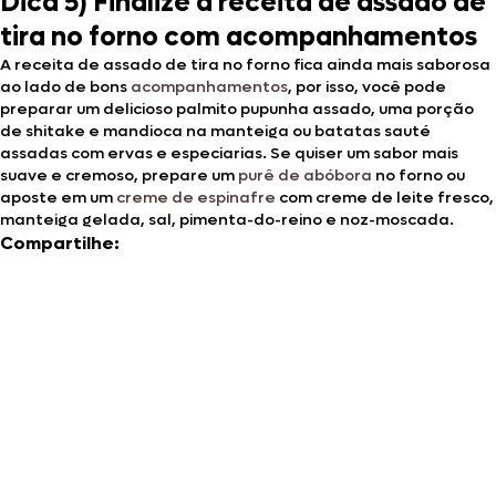
Dica 5) Finalize a receita de assado de
tira no forno com acompanhamentos
A receita de assado de tira no forno fica ainda mais saborosa
ao lado de bons
acompanhamentos
, por isso, você pode
preparar um delicioso palmito pupunha assado, uma porção
de shitake e mandioca na manteiga ou batatas sauté
assadas com ervas e especiarias. Se quiser um sabor mais
suave e cremoso, prepare um
purê de abóbora
no forno ou
aposte em um
creme de espinafre
com creme de leite fresco,
manteiga gelada, sal, pimenta-do-reino e noz-moscada.
Compartilhe: