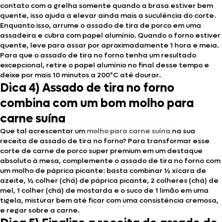
contato com a grelha somente quando a brasa estiver bem
quente, isso ajuda a elevar ainda mais a suculência do corte.
Enquanto isso, arrume o assado de tira de porco
em uma
assadeira e cubra com papel alumínio. Quando o forno estiver
quente, leve para assar por aproximadamente 1 hora e meia.
Para que o assado de tira no forno tenha um resultado
excepcional, retire o papel alumínio no final desse tempo e
deixe por mais 10 minutos a 200ºC até dourar.
Dica 4) Assado de tira no forno
combina com um bom molho para
carne suína
Que tal acrescentar um
molho para carne suína
na sua
receita de assado de tira no forno? Para transformar esse
corte de carne de porco super premium em um destaque
absoluto à mesa, complemente o assado de tira no forno com
um molho de páprica picante: basta combinar ½ xícara de
azeite, ½ colher (chá) de páprica picante, 2 colheres (chá) de
mel, 1 colher (chá) de mostarda e o suco de 1 limão em uma
tigela, misturar bem até ficar com uma consistência cremosa,
e regar sobre a carne.