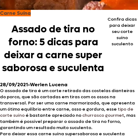
Carne Suína
Confira dicas
para deixar
Assado de tira no
seu corte
suíno
forno: 5 dicas para
suculento
deixar a carne super
saborosa e suculenta
28/09/2021
•
Werlen Lucena
O assado de tira é um corte retirado das costelas dianteiras
do porco, que são cortadas em tiras com os ossos na
transversal. Por ser uma carne marmorizada, que apresenta
um ótimo equilíbrio entre carne, osso e gordura, esse
tipo de
corte suíno
é bastante apreciado no
churrasco gourmet
, mas
também é possível preparar o assado de tira no forno,
garantindo um resultado muito suculento.
Para deixar essa carne suína supersaborosa e suculenta