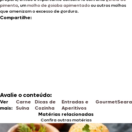
pimenta
, um
molho de goiaba apimentado
ou outros molhos
que amenizam o excesso de gordura.
Compartilhe:
Avalie o conteúdo:
Ver
Carne
Dicas de
Entradas e
Gourmet
Seara
mais:
Suína
Cozinha
Aperitivos
Matérias relacionadas
Confira outras matérias