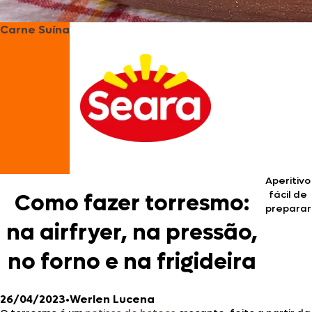
Carne Suína
Aperitivo
fácil de
Como fazer torresmo:
preparar
na airfryer, na pressão,
no forno e na frigideira
26/04/2023
•
Werlen Lucena