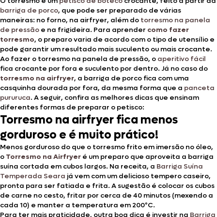
O torresmo é um
petisco de boteco
crocante, feito a partir da
barriga de porco
, que pode ser preparado de várias
maneiras: no forno, na airfryer, além do
torresmo na panela
de pressão
e na frigideira. Para aprender
como fazer
torresmo
, o preparo varia de acordo com o tipo de utensílio e
pode garantir um resultado mais suculento ou mais crocante.
Ao fazer o torresmo na panela de pressão, o
aperitivo fácil
fica crocante por fora e suculento por dentro. Já no caso do
torresmo na airfryer
, a barriga de porco fica com uma
casquinha dourada por fora, da mesma forma que a
panceta
pururuca
. A seguir, confira as melhores dicas que ensinam
diferentes formas de preparar o petisco:
Torresmo na airfryer fica menos
gorduroso e é muito prático!
Menos gorduroso do que o torresmo frito em imersão no óleo,
o
Torresmo na Airfryer
é um preparo que aproveita a barriga
suína cortada em cubos largos. Na receita, a
Barriga Suína
Temperada Seara
já vem com um delicioso tempero caseiro,
pronta para ser fatiada e frita. A sugestão é colocar os cubos
de carne no cesto, fritar por cerca de 40 minutos (mexendo a
cada 10) e manter a temperatura em 200ºC.
Para ter mais praticidade, outra boa dica é investir na
Barriga