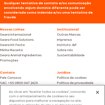
Qualquer tentativa de contato e/ou comunicação
envolvendo algum domínio diferente pode ser
considerada como indevida e/ou uma tentativa de
fraude
Nossas Linhas
Institucional
Seara Internacional
Outras Marcas
Seara Food Solutions
Imprensa
Seara Kit Festa
Instituto J&F
Minha Receita
Sobre nós
Seara Animal Ingredientes
Sustentabilidade
Promoções
Contato
Jurídico
Fale Conosco
Política de cookies
SAC: +55 0800 047 2425
Política de privacidade
Ao clicar em "Aceitar todos os cookies", concorda
Fotos meramente ilustrativas | Ofertas válidas enquanto durarem os
com o armazenamento de cookies no seu
estoques dos nossos parceiros | Vendas sujeitas a análise e confirmação
dispositivo para melhorar a navegação no site,
de dados.