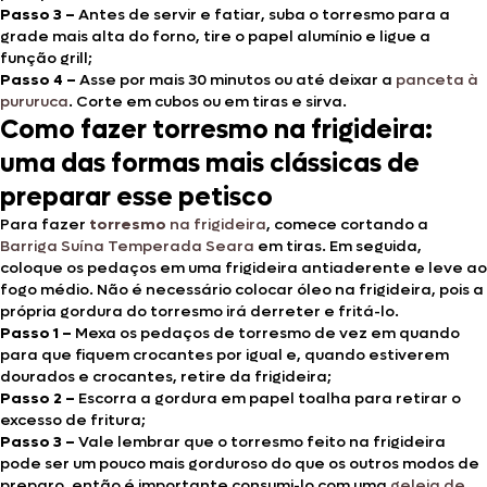
Passo 3 –
Antes de servir e fatiar, suba o torresmo para a
grade mais alta do forno, tire o papel alumínio e ligue a
função grill;
Passo 4 –
Asse por mais 30 minutos ou até deixar a
panceta à
pururuca
. Corte em cubos ou em tiras e sirva.
Como fazer torresmo na frigideira:
uma das formas mais clássicas de
preparar esse petisco
Para fazer
torresmo
na frigideira
, comece cortando a
Barriga Suína Temperada Seara
em tiras. Em seguida,
coloque os pedaços em uma frigideira antiaderente e leve ao
fogo médio. Não é necessário colocar óleo na frigideira, pois a
própria gordura do torresmo irá derreter e fritá-lo.
Passo 1 –
Mexa os pedaços de torresmo de vez em quando
para que fiquem crocantes por igual e, quando estiverem
dourados e crocantes, retire da frigideira;
Passo 2 –
Escorra a gordura em papel toalha para retirar o
excesso de fritura;
Passo 3 –
Vale lembrar que o torresmo feito na frigideira
pode ser um pouco mais gorduroso do que os outros modos de
preparo, então é importante consumi-lo com uma
geleia de