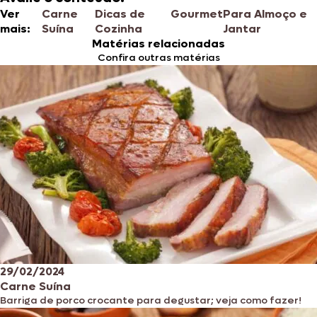
Ver
Carne
Dicas de
Gourmet
Para Almoço e
mais:
Suína
Cozinha
Jantar
Matérias relacionadas
Confira outras matérias
29/02/2024
Carne Suína
Barriga de porco crocante para degustar; veja como fazer!