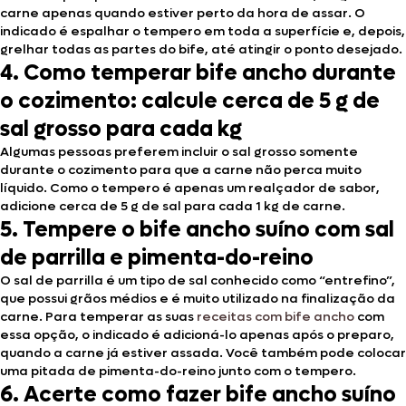
carne apenas quando estiver perto da hora de assar. O
indicado é espalhar o tempero em toda a superfície e, depois,
grelhar todas as partes do bife, até atingir o ponto desejado.
4.
Como temperar bife ancho durante
o cozimento: calcule cerca de 5 g de
sal grosso para cada kg
Algumas pessoas preferem incluir o sal grosso somente
durante o cozimento para que a carne não perca muito
líquido. Como o tempero é apenas um realçador de sabor,
adicione cerca de 5 g de sal para cada 1 kg de carne.
5.
Tempere o bife ancho suíno com sal
de parrilla e pimenta-do-reino
O sal de parrilla é um tipo de sal conhecido como “entrefino”,
que possui grãos médios e é muito utilizado na finalização da
carne. Para temperar as suas
receitas com bife ancho
com
essa opção, o indicado é adicioná-lo apenas após o preparo,
quando a carne já estiver assada. Você também pode colocar
uma pitada de pimenta-do-reino junto com o tempero.
6.
Acerte como fazer bife ancho suíno