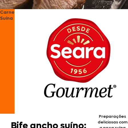
Carne
Suína
Preparações
deliciosas com
Bife ancho suíno:
a peça suína