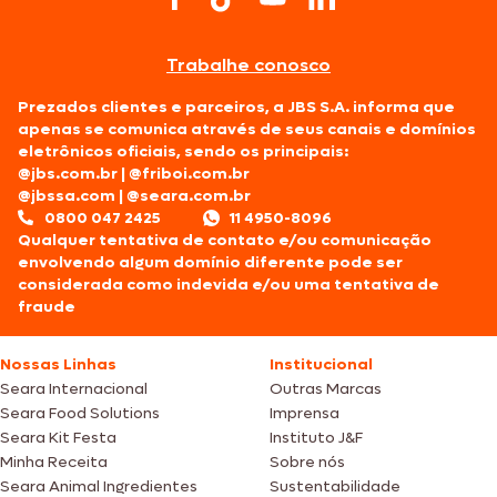
Trabalhe conosco
Prezados clientes e parceiros, a JBS S.A. informa que
apenas se comunica através de seus canais e domínios
eletrônicos oficiais, sendo os principais:
@jbs.com.br
|
@friboi.com.br
@jbssa.com
|
@seara.com.br
0800 047 2425
11 4950-8096
Qualquer tentativa de contato e/ou comunicação
envolvendo algum domínio diferente pode ser
considerada como indevida e/ou uma tentativa de
fraude
Nossas Linhas
Institucional
Seara Internacional
Outras Marcas
Seara Food Solutions
Imprensa
Seara Kit Festa
Instituto J&F
Minha Receita
Sobre nós
Seara Animal Ingredientes
Sustentabilidade