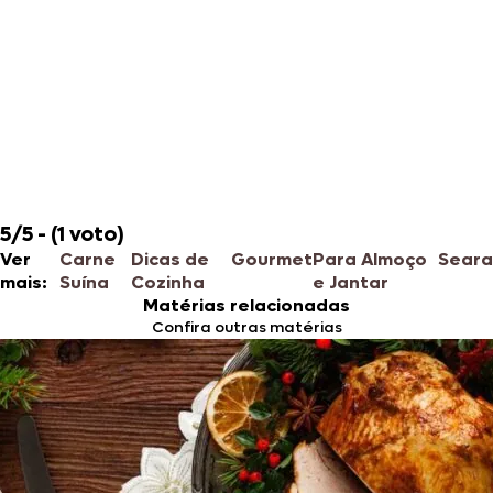
5/5 - (1 voto)
Ver
Carne
Dicas de
Gourmet
Para Almoço
Seara
mais:
Suína
Cozinha
e Jantar
Matérias relacionadas
Confira outras matérias