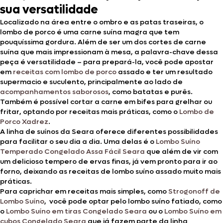
sua versatilidade
Localizado na área entre o ombro e as patas traseiras, o
lombo de porco é uma carne suína magra que tem
pouquíssima gordura. Além de ser um dos cortes de carne
suína que mais impressionam à mesa, a palavra-chave dessa
peça é versatilidade – para prepará-la, você pode apostar
em
receitas com lombo de porco
assado e ter um resultado
supermacio e suculento, principalmente ao lado de
acompanhamentos saborosos
, como batatas e purês.
Também é possível cortar a carne em bifes para grelhar ou
fritar, optando por receitas mais práticas, como o
Lombo de
Porco Xadrez
.
A linha de suínos da Seara oferece diferentes possibilidades
para facilitar o seu dia a dia. Uma delas é o
Lombo Suíno
Temperado Congelado Assa Fácil Seara
que além de vir com
um delicioso tempero de ervas finas, já vem pronto para ir ao
forno, deixando as receitas de lombo suíno assado muito mais
práticas.
Para caprichar em receitas mais simples, como
Strogonoff de
Lombo Suíno
, você pode optar pelo lombo suíno fatiado, como
o
Lombo Suíno em tiras Congelado Seara
ou o
Lombo Suíno em
cubos Congelado Seara
que já fazem parte da linha