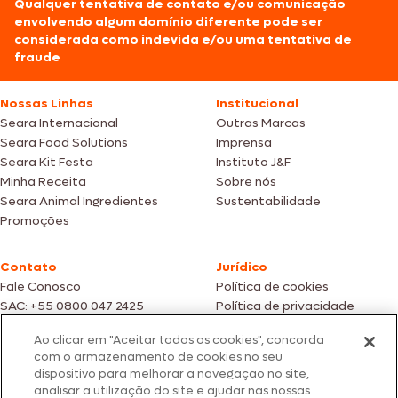
Qualquer tentativa de contato e/ou comunicação
envolvendo algum domínio diferente pode ser
considerada como indevida e/ou uma tentativa de
fraude
Nossas Linhas
Institucional
Seara Internacional
Outras Marcas
Seara Food Solutions
Imprensa
Seara Kit Festa
Instituto J&F
Minha Receita
Sobre nós
Seara Animal Ingredientes
Sustentabilidade
Promoções
Contato
Jurídico
Fale Conosco
Política de cookies
SAC: +55 0800 047 2425
Política de privacidade
Ao clicar em "Aceitar todos os cookies", concorda
Fotos meramente ilustrativas | Ofertas válidas enquanto durarem os
com o armazenamento de cookies no seu
estoques dos nossos parceiros | Vendas sujeitas a análise e confirmação
dispositivo para melhorar a navegação no site,
de dados.
analisar a utilização do site e ajudar nas nossas
Os preços, promoções e condições de pagamento são válidos