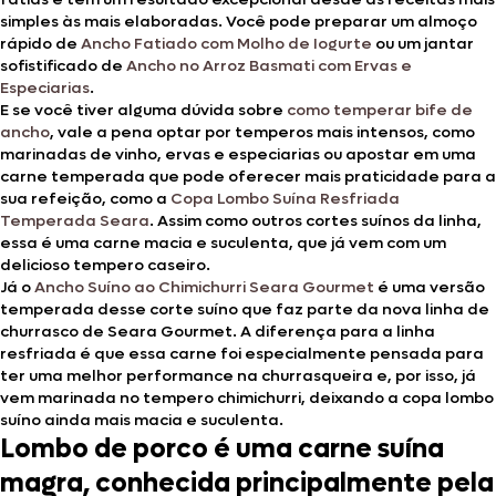
simples às mais elaboradas. Você pode preparar um almoço
rápido de
Ancho Fatiado com Molho de Iogurte
ou um jantar
sofistificado de
Ancho no Arroz Basmati com Ervas e
Especiarias
.
E se você tiver alguma dúvida sobre
como temperar bife de
ancho
, vale a pena optar por temperos mais intensos, como
marinadas de vinho, ervas e especiarias ou apostar em uma
carne temperada que pode oferecer mais praticidade para a
sua refeição, como a
Copa Lombo Suína Resfriada
Temperada Seara
. Assim como outros cortes suínos da linha,
essa é uma carne macia e suculenta, que já vem com um
delicioso tempero caseiro.
Já o
Ancho Suíno ao Chimichurri Seara Gourmet
é uma versão
temperada desse corte suíno que faz parte da nova linha de
churrasco de Seara Gourmet. A diferença para a linha
resfriada é que essa carne foi especialmente pensada para
ter uma melhor performance na churrasqueira e, por isso, já
vem marinada no tempero chimichurri, deixando a copa lombo
suíno ainda mais macia e suculenta.
Lombo de porco é uma carne suína
magra, conhecida principalmente pela