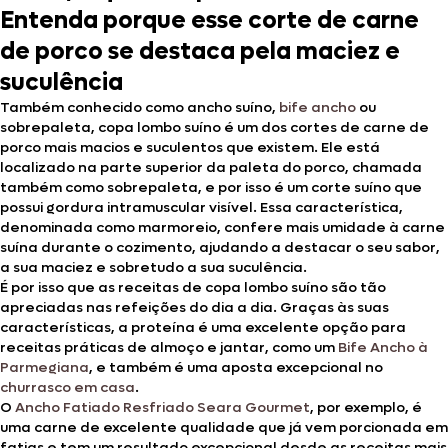
Entenda porque esse corte de carne
de porco se destaca pela maciez e
suculência
Também conhecido como ancho suíno,
bife ancho
ou
sobrepaleta, copa lombo suíno é um dos cortes de carne de
porco mais macios e suculentos que existem. Ele está
localizado na parte superior da paleta do porco, chamada
também como sobrepaleta, e por isso é um corte suíno que
possui gordura intramuscular visível. Essa característica,
denominada como marmoreio, confere mais umidade à carne
suína durante o cozimento, ajudando a destacar o seu sabor,
a sua maciez e sobretudo a sua suculência.
É por isso que as receitas de copa lombo suíno são tão
apreciadas nas refeições do dia a dia. Graças às suas
características, a proteína é uma excelente opção para
receitas práticas de almoço e jantar, como um
Bife Ancho à
Parmegiana
, e também é uma aposta excepcional no
churrasco em casa
.
O
Ancho Fatiado Resfriado Seara Gourmet
, por exemplo, é
uma carne de excelente qualidade que já vem porcionada em
fatias e tem um resultado excepcional desde as receitas mais