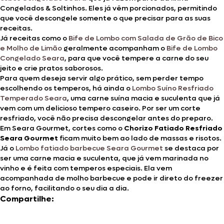
Congelados & Soltinhos. Eles já vêm porcionados, permitindo
que você descongele somente o que precisar para as suas
receitas.
Já receitas como o
Bife de Lombo com Salada de Grão de Bico
e Molho de Limão
geralmente acompanham o
Bife de Lombo
Congelado Seara
, para que você tempere a carne do seu
jeito e crie pratos saborosos.
Para quem deseja servir algo prático, sem perder tempo
escolhendo os temperos, há ainda o
Lombo Suíno Resfriado
Temperado Seara
, uma carne suína macia e suculenta que já
vem com um delicioso tempero caseiro. Por ser um corte
resfriado, você não precisa descongelar antes do preparo.
Em Seara Gourmet, cortes como o
Chorizo Fatiado Resfriado
Seara Gourmet
ficam muito bem ao lado de massas e risotos.
Já o
Lombo fatiado barbecue Seara Gourmet
se destaca por
ser uma carne macia e suculenta, que já vem marinada no
vinho e é feita com temperos especiais. Ela vem
acompanhada de molho barbecue e pode ir direto do freezer
ao forno, facilitando o seu dia a dia.
Compartilhe: