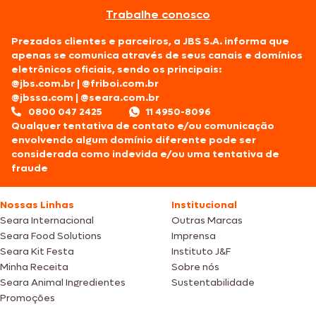
Trabalhe conosco
Prezados clientes e parceiros, a JBS S.A. informa que
apenas se comunica através de seus canais e domínios
eletrônicos oficiais, sendo os principais:
@jbs.com.br
|
@friboi.com.br
@jbssa.com
|
@seara.com.br
0800 047 2425
11 4950-8096
Qualquer tentativa de contato e/ou comunicação
envolvendo algum domínio diferente pode ser
considerada como indevida e/ou uma tentativa de
fraude
Nossas Linhas
Institucional
Seara Internacional
Outras Marcas
Seara Food Solutions
Imprensa
Seara Kit Festa
Instituto J&F
Minha Receita
Sobre nós
Seara Animal Ingredientes
Sustentabilidade
Promoções