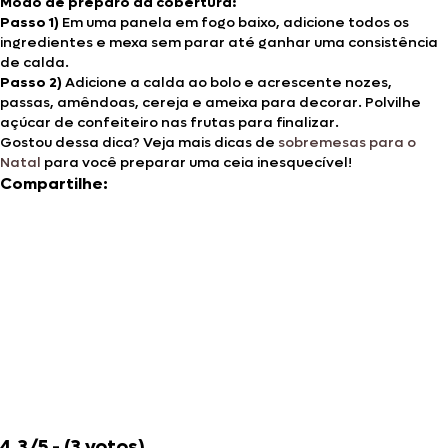
Modo de preparo da cobertura:
Passo 1)
Em uma panela em fogo baixo, adicione todos os
ingredientes e mexa sem parar até ganhar uma consistência
de calda.
Passo 2)
Adicione a calda ao bolo e acrescente nozes,
passas, amêndoas, cereja e ameixa para decorar. Polvilhe
açúcar de confeiteiro nas frutas para finalizar.
Gostou dessa dica? Veja mais dicas de
sobremesas para o
Natal
para você preparar uma ceia inesquecível!
Compartilhe:
4.3/5 - (3 votos)