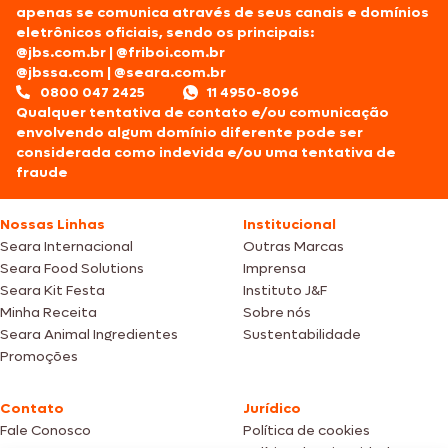
apenas se comunica através de seus canais e domínios
eletrônicos oficiais, sendo os principais:
@jbs.com.br
|
@friboi.com.br
@jbssa.com
|
@seara.com.br
0800 047 2425
11 4950-8096
Qualquer tentativa de contato e/ou comunicação
envolvendo algum domínio diferente pode ser
considerada como indevida e/ou uma tentativa de
fraude
Nossas Linhas
Institucional
Seara Internacional
Outras Marcas
Seara Food Solutions
Imprensa
Seara Kit Festa
Instituto J&F
Minha Receita
Sobre nós
Seara Animal Ingredientes
Sustentabilidade
Promoções
Contato
Jurídico
Fale Conosco
Política de cookies