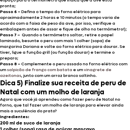
espaço para o termômetro que indica que a ave está
pronta;
Passo 6 –
Defina o tempo do forno elétrico para
aproximadamente 2 horas e 10 minutos (o tempo varia de
acordo com a faixa de peso da ave, por isso, verifique a
embalagem antes de assar e fique de olho no termômetro!);
Passo 7 –
Quando o termômetro saltar, retire o papel
laminado, besunte o peru com mais 1 colher (sopa) de
margarina Doriana e volte ao forno elétrico para dourar. Se
tiver, ligue a função grill (ou função dourar) e termine o
preparo;
Passo 8 –
Complemente o peru assado no forno elétrico com
um
salpicão de frango com batata
e um
vinagrete de
azeitonas
, junto com um arroz branco soltinho.
Dica 5) Finalize sua receita de peru de
Natal com um molho de laranja
Agora que você já aprendeu como fazer peru de Natal no
forno, que tal fazer um molho de laranja para elevar ainda
mais a suculência do prato?
Ingredientes:
200 ml de suco de laranja
1 colher (sopa) rasa de açúcar mascavo