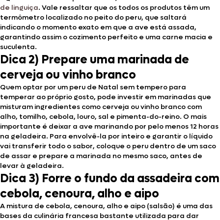
de linguiça
. Vale ressaltar que os todos os produtos têm um
termômetro localizado no peito do peru, que saltará
indicando o momento exato em que a ave está assada,
garantindo assim o cozimento perfeito e uma carne macia e
suculenta.
Dica 2) Prepare uma marinada de
cerveja ou vinho branco
Quem optar por um peru de Natal sem tempero para
temperar ao próprio gosto, pode investir em marinadas que
misturam ingredientes como cerveja ou vinho branco com
alho, tomilho, cebola, louro, sal e pimenta-do-reino. O mais
importante é deixar a ave marinando por pelo menos 12 horas
na geladeira. Para envolvê-la por inteiro e garantir o líquido
vai transferir todo o sabor, coloque o peru dentro de um saco
de assar e prepare a marinada no mesmo saco, antes de
levar à geladeira.
Dica 3) Forre o fundo da assadeira com
cebola, cenoura, alho e aipo
A mistura de cebola, cenoura, alho e aipo (salsão) é uma das
bases da culinária francesa bastante utilizada para dar