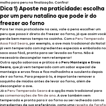
molho para peru na finalização. Confira!
Dica 1) Aposte na praticidade: escolha
por um peru natalino que pode ir do
freezer ao forno
Para ter mais praticidade na ceia, vale a pena escolher um
peru que possa ir direto do freezer ao forno, já que assim você
perde bem menos tempo na cozinha. Com o
Peru Temperado
Assa Fácil Seara
, por exemplo, a ave mais tradicional do Natal
já vem temperada com ingredientes especiais e embalada no
saco assa fácil, pronta para ser levada ao forno. Não é
necessário descongelar nem retemperar!
Outra opção saborosa e prática é o
Peru Manteiga e Ervas
Seara
, que já
vem temperado com um sabor especial de
manteiga e ervas finas e fica molhadinho e suculento depois
de ir ao forno. Para prepará-lo, é importante remover o
saquinho de miúdos antes de levar ao forno, além de
descongelar a ave.
Já o
Peru Temperado Seara
é a opção mais tradicional para
as
comemorações de fim de ano
. A ave também vem
temperada e pronta para ir ao forno ou ser recheada com os
ingredientes de sua preferência, como uma
receita de farofa