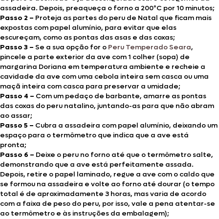
assadeira. Depois, preaqueça o forno a 200ºC por 10 minutos;
Passo 2 –
Proteja as partes do peru de Natal que ficam mais
expostas com papel alumínio, para evitar que elas
escureçam, como as pontas das asas e das coxas;
Passo 3 –
Se a sua opção for o
Peru Temperado Seara
,
pincele a parte exterior da ave com 1 colher (sopa) de
margarina Doriana em temperatura ambiente e recheie a
cavidade da ave com uma cebola inteira sem casca ou uma
maçã inteira com casca para preservar a umidade;
Passo 4 –
Com um pedaço de barbante, amarre as pontas
das coxas do peru natalino, juntando-as para que não abram
ao assar;
Passo 5 –
Cubra a assadeira com papel alumínio, deixando um
espaço para o termômetro que indica que a ave está
pronta;
Passo 6 –
Deixe o peru no forno até que o termômetro salte,
demonstrando que a ave está perfeitamente assada.
Depois, retire o papel laminado, regue a ave com o caldo que
se formou na assadeira e volte ao forno até dourar (o tempo
total é de aproximadamente 3 horas, mas varia de acordo
com a faixa de peso do peru, por isso, vale a pena atentar-se
ao termômetro e às instruções da embalagem);