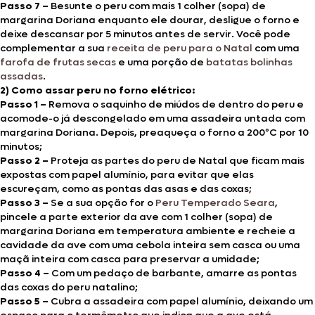
Passo 7 –
Besunte o peru com mais 1 colher (sopa) de
margarina Doriana enquanto ele dourar, desligue o forno e
deixe descansar por 5 minutos antes de servir. Você pode
complementar a sua
receita de peru para o
Natal
com uma
farofa de frutas secas
e uma porção de
batatas bolinhas
assadas
.
2) Como assar peru no forno elétrico:
Passo 1 –
Remova o saquinho de miúdos de dentro do peru e
acomode-o já descongelado em uma assadeira untada com
margarina Doriana. Depois, preaqueça o forno a 200ºC por 10
minutos;
Passo 2 –
Proteja as partes do
peru de Natal que ficam mais
expostas com papel alumínio, para evitar que elas
escureçam, como as pontas das asas e das coxas;
Passo 3 –
Se a sua opção for o
Peru Temperado Seara
,
pincele a parte exterior da ave com 1 colher (sopa) de
margarina Doriana em temperatura ambiente e recheie a
cavidade da ave com uma cebola inteira sem casca ou uma
maçã inteira com casca para preservar a umidade;
Passo 4 –
Com um pedaço de barbante, amarre as pontas
das coxas do peru natalino;
Passo 5 –
Cubra a assadeira com papel alumínio, deixando um