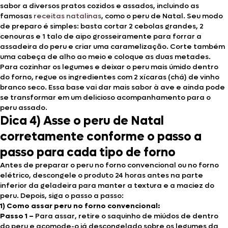
sabor a diversos pratos cozidos e assados, incluindo as
famosas
receitas natalinas
, como o peru de Natal. Seu modo
de preparo é simples: basta cortar 2 cebolas grandes, 2
cenouras e 1 talo de aipo grosseiramente para forrar a
assadeira do peru e criar uma caramelização. Corte também
uma cabeça de alho ao meio e coloque as duas metades.
Para cozinhar os legumes e deixar o peru mais úmido dentro
do forno, regue os ingredientes com 2 xícaras (chá) de vinho
branco seco. Essa base vai dar mais sabor à ave e ainda pode
se transformar em um delicioso acompanhamento para o
peru assado.
Dica 4) Asse o peru de Natal
corretamente conforme o passo a
passo para cada tipo de forno
Antes de preparar o peru no forno convencional ou no forno
elétrico, descongele o produto 24 horas antes na parte
inferior da geladeira para manter a textura e a maciez do
peru. Depois, siga o passo a passo:
1) Como assar peru no forno convencional:
Passo 1 –
Para assar, retire o saquinho de miúdos de dentro
do peru e acomode-o já descongelado sobre os legumes da