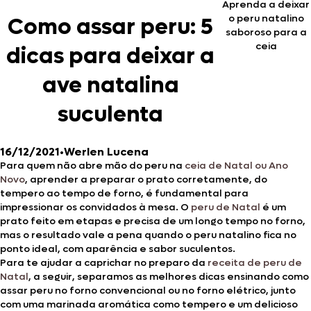
Aprenda a deixar
o peru natalino
Como assar peru: 5
saboroso para a
ceia
dicas para deixar a
ave natalina
suculenta
16/12/2021
•
Werlen Lucena
Para quem não abre mão do peru na
ceia de Natal ou Ano
Novo
, aprender a preparar o prato corretamente, do
tempero ao tempo de forno, é fundamental para
impressionar os convidados à mesa. O
peru de Natal
é um
prato feito em etapas e precisa de um longo tempo no forno,
mas o resultado vale a pena quando o peru natalino fica no
ponto ideal, com aparência e sabor suculentos.
Para te ajudar a caprichar no preparo da
receita de peru de
Natal
, a seguir, separamos as melhores dicas ensinando como
assar peru no forno convencional ou no forno elétrico, junto
com uma marinada aromática como tempero e um delicioso