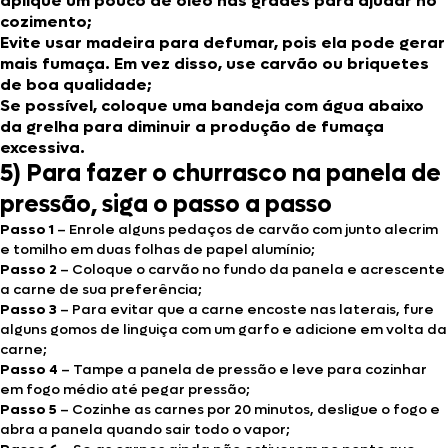
aplique um pouco de óleo nas grades para ajudar no
cozimento;
Evite usar madeira para defumar, pois ela pode gerar
mais fumaça. Em vez disso, use carvão ou briquetes
de boa qualidade;
Se possível, coloque uma bandeja com água abaixo
da grelha para diminuir a produção de fumaça
excessiva.
5) Para fazer o churrasco na panela de
pressão, siga o passo a passo
Passo 1
– Enrole alguns pedaços de carvão com junto alecrim
e tomilho em duas folhas de papel alumínio;
Passo 2
– Coloque o carvão no fundo da panela e acrescente
a carne de sua preferência;
Passo 3
– Para evitar que a carne encoste nas laterais, fure
alguns gomos de linguiça com um garfo e adicione em volta da
carne;
Passo 4
– Tampe a panela de pressão e leve para cozinhar
em fogo médio até pegar pressão;
Passo 5
– Cozinhe as carnes por 20 minutos, desligue o fogo e
abra a panela quando sair todo o vapor;