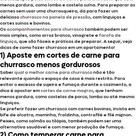
menos gordura, como lombo e costela suína. Para preparar as
carnes sem usar uma churrasqueira, dá para fazer um
delicioso
churrasco na panela de pressão
, com linguiças e
cortes suínos e bovinos.
Os
acompanhamentos para churrasco
também podem ser
mais simples, como arroz branco, vinagrete e
farofa de
linguiça
, que são fáceis e práticos de preparar. A seguir, veja
dicas de como fazer churrasco em um apartamento!
1) Aposte em cortes de carne para
churrasco menos gordurosos
Saber
qual a melhor carne para churrasco
não é tão
relevante quando o espaço de casa é mais restrito. Para
evitar o excesso de sujeira e fumaça durante o cozimento, a
dica é apostar em
cortes de carne magros
, que tenham
menos gordura, como costelas de porco, lombo ou até mesmo
linguiças.
Se preferir fazer um churrasco com carnes bovinas, invista em
bife de alcatra, maminha, fraldinha, contrafilé e filé mignon.
Peixes, como salmão ou tilápia, também podem ser uma
alternativa saudável e com menor produção de fumaça.
2) Como temperar carne para