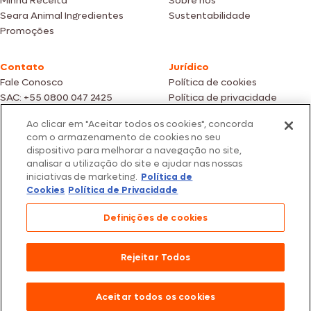
Minha Receita
Sobre nós
Seara Animal Ingredientes
Sustentabilidade
Promoções
Contato
Jurídico
Fale Conosco
Política de cookies
SAC: +55 0800 047 2425
Política de privacidade
Ao clicar em "Aceitar todos os cookies", concorda
Fotos meramente ilustrativas | Ofertas válidas enquanto durarem os
com o armazenamento de cookies no seu
estoques dos nossos parceiros | Vendas sujeitas a análise e confirmação
dispositivo para melhorar a navegação no site,
de dados.
analisar a utilização do site e ajudar nas nossas
Os preços, promoções e condições de pagamento são válidos
iniciativas de marketing.
Política de
exclusivamente para compras efetuadas em nossos parceiros.
Todos os produtos estão sujeitos a disponibilidade de estoque.
Cookies
Política de Privacidade
SEARA – CNPJ: 02.914.460/0202-67 – Av. Marginal Direita do Tietê, 500,
Definições de cookies
São Paulo/SP – CEP 05.118-100
© 2026 Seara. Todos os direitos reservados
Rejeitar Todos
Aceitar todos os cookies