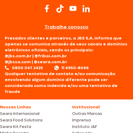
Trabalhe conosco
Prezados clientes e parceiros, a JBS S.A. informa que
apenas se comunica através de seus canais e domínios
eletrônicos oficiais, sendo os principais:
@jbs.com.br
|
@friboi.com.br
@jbssa.com
|
@seara.com.br
0800 047 2425
11 4950-8096
Qualquer tentativa de contato e/ou comunicação
envolvendo algum domínio diferente pode ser
considerada como indevida e/ou uma tentativa de
fraude
Nossas Linhas
Institucional
Seara Internacional
Outras Marcas
Seara Food Solutions
Imprensa
Seara Kit Festa
Instituto J&F