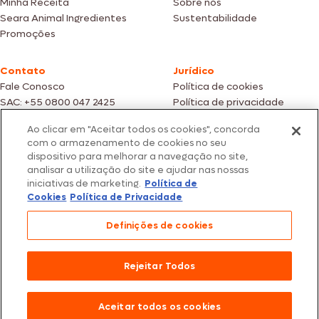
Minha Receita
Sobre nós
Seara Animal Ingredientes
Sustentabilidade
Promoções
Contato
Jurídico
Fale Conosco
Política de cookies
SAC: +55 0800 047 2425
Política de privacidade
Ao clicar em "Aceitar todos os cookies", concorda
Fotos meramente ilustrativas | Ofertas válidas enquanto durarem os
com o armazenamento de cookies no seu
estoques dos nossos parceiros | Vendas sujeitas a análise e confirmação
dispositivo para melhorar a navegação no site,
de dados.
analisar a utilização do site e ajudar nas nossas
Os preços, promoções e condições de pagamento são válidos
iniciativas de marketing.
Política de
exclusivamente para compras efetuadas em nossos parceiros.
Todos os produtos estão sujeitos a disponibilidade de estoque.
Cookies
Política de Privacidade
SEARA – CNPJ: 02.914.460/0202-67 – Av. Marginal Direita do Tietê, 500,
Definições de cookies
São Paulo/SP – CEP 05.118-100
© 2026 Seara. Todos os direitos reservados
Rejeitar Todos
Aceitar todos os cookies