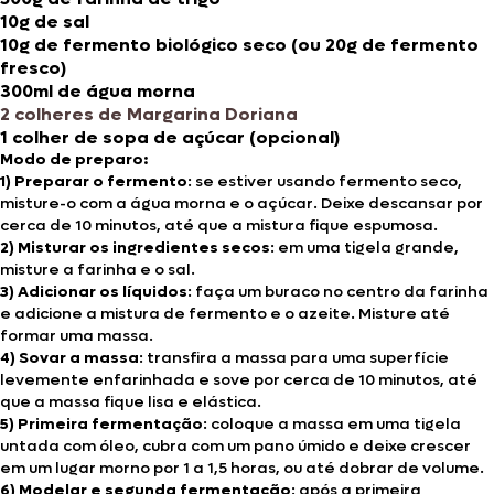
10g de sal
10g de fermento biológico seco (ou 20g de fermento
fresco)
300ml de água morna
2 colheres de Margarina Doriana
1 colher de sopa de açúcar (opcional)
Modo de preparo:
1) Preparar o fermento
: se estiver usando fermento seco,
misture-o com a água morna e o açúcar. Deixe descansar por
cerca de 10 minutos, até que a mistura fique espumosa.
2) Misturar os ingredientes secos
: em uma tigela grande,
misture a farinha e o sal.
3) Adicionar os líquidos
: faça um buraco no centro da farinha
e adicione a mistura de fermento e o azeite. Misture até
formar uma massa.
4) Sovar a massa
: transfira a massa para uma superfície
levemente enfarinhada e sove por cerca de 10 minutos, até
que a massa fique lisa e elástica.
5) Primeira fermentação
: coloque a massa em uma tigela
untada com óleo, cubra com um pano úmido e deixe crescer
em um lugar morno por 1 a 1,5 horas, ou até dobrar de volume.
6) Modelar e segunda fermentação
: após a primeira