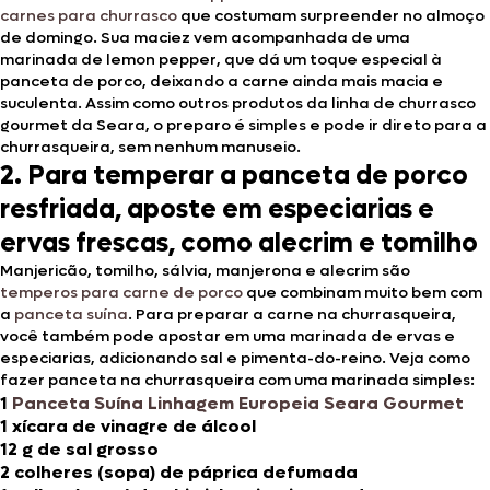
carnes para churrasco
que costumam surpreender no almoço
de domingo. Sua maciez vem acompanhada de uma
marinada de lemon pepper, que dá um toque especial à
panceta de porco, deixando a carne ainda mais macia e
suculenta. Assim como outros produtos da linha de churrasco
gourmet da Seara, o preparo é simples e pode ir direto para a
churrasqueira, sem nenhum manuseio.
2. Para temperar a panceta de porco
resfriada, aposte em especiarias e
ervas frescas, como alecrim e tomilho
Manjericão, tomilho, sálvia, manjerona e alecrim são
temperos para carne de porco
que combinam muito bem com
a
panceta suína
. Para preparar a carne na churrasqueira,
você também pode apostar em uma marinada de ervas e
especiarias, adicionando sal e pimenta-do-reino. Veja como
fazer panceta na churrasqueira com uma marinada simples:
1
Panceta Suína Linhagem Europeia Seara Gourmet
1 xícara de vinagre de álcool
12 g de sal grosso
2 colheres (sopa) de páprica defumada