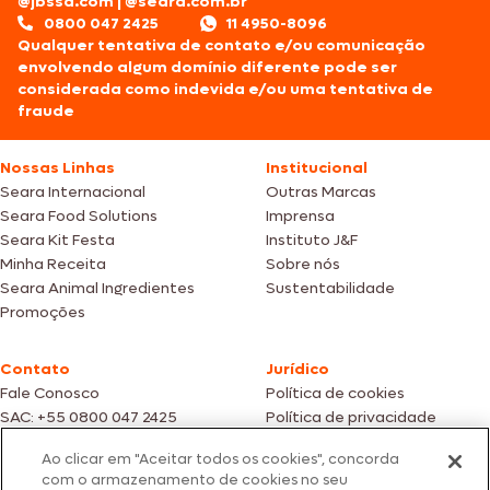
@jbssa.com
|
@seara.com.br
0800 047 2425
11 4950-8096
Qualquer tentativa de contato e/ou comunicação
envolvendo algum domínio diferente pode ser
considerada como indevida e/ou uma tentativa de
fraude
Nossas Linhas
Institucional
Seara Internacional
Outras Marcas
Seara Food Solutions
Imprensa
Seara Kit Festa
Instituto J&F
Minha Receita
Sobre nós
Seara Animal Ingredientes
Sustentabilidade
Promoções
Contato
Jurídico
Fale Conosco
Política de cookies
SAC: +55 0800 047 2425
Política de privacidade
Ao clicar em "Aceitar todos os cookies", concorda
Fotos meramente ilustrativas | Ofertas válidas enquanto durarem os
com o armazenamento de cookies no seu
estoques dos nossos parceiros | Vendas sujeitas a análise e confirmação