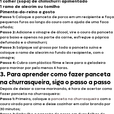
1 colher (sopa) de chimichurri apimentado
1 ramo de alecrim ou tomilho
Pimenta-do-reino a gosto
Passo 1:
Coloque a panceta de porco em um recipiente e faça
pequenos furos ao longo do couro com a ajuda de uma faca
afiada;
Passo 2:
Adicione o vinagre de álcool, vire o couro da panceta
para baixo e apenas na parte da carne, esfregue a páprica
defumada e o chimichurri;
Passo 3:
Salpique sal grosso por toda a panceta suína e
coloque o ramo de alecrim no fundo do recipiente, com o
vinagre;
Passo 4:
Cubra com plástico filme e leve para a geladeira
para marinar por pelo menos 4 horas.
3. Para aprender como fazer panceta
na churrasqueira, siga o passo a passo
Depois de deixar a carne marinando,
é hora de acertar como
fazer panceta na churrasqueira:
Passo 1:
Primeiro, coloque a
panceta na churrasqueira
com o
couro virado para cima e deixe cozinhar em calor brando por
30 minutos;