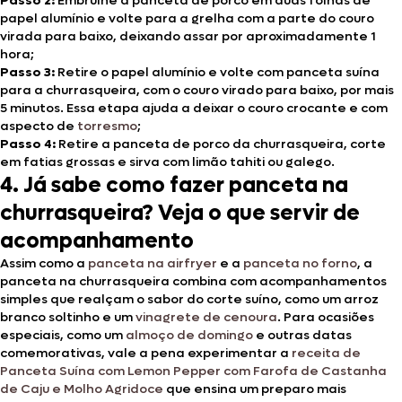
Passo 2:
Embrulhe a panceta de porco em duas folhas de
papel alumínio e volte para a grelha com a parte do couro
virada para baixo, deixando assar por aproximadamente 1
hora;
Passo 3:
Retire o papel alumínio e volte com panceta suína
para a churrasqueira, com o couro virado para baixo, por mais
5 minutos. Essa etapa ajuda a deixar o couro crocante e com
aspecto de
torresmo
;
Passo 4:
Retire a panceta de porco da churrasqueira, corte
em fatias grossas e sirva com limão tahiti ou galego.
4. Já sabe como fazer panceta na
churrasqueira? Veja o que servir de
acompanhamento
Assim como a
panceta na airfryer
e a
panceta no forno
, a
panceta na churrasqueira combina com acompanhamentos
simples que realçam o sabor do corte suíno, como um arroz
branco soltinho e um
vinagrete de cenoura
. Para ocasiões
especiais, como um
almoço de domingo
e outras datas
comemorativas, vale a pena experimentar a
receita de
Panceta Suína com Lemon Pepper com Farofa de Castanha
de Caju e Molho Agridoce
que ensina um preparo mais