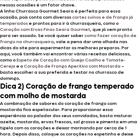
nessas ocasiões é um fator chave.
A linha Churrasco Gourmet Seara é perfeita para essa
ocasião, pois conta com diversos
cortes suínos e de frango já
temperados
e prontos para ir à churrasqueira, como o
Coração com Ervas Finas Seara Gourmet
, que já vem pronto
para ser assado. Se você quiser saber
como fazer coração de
frango na churrasqueira
, vale a pena dar uma olhada nas
dicas do site para experimentar os melhores preparos. Por
aqui, você também vai encontrar várias receitas deliciosas,
como o
Espeto de Coração com Queijo Coalho e Tomate-
Cereja
e o
Coração de Frango Aperitivo com Mostarda
–
basta escolher a sua preferida e testar no churrasco de
domingo.
Dica 2) Coração de frango temperado
com molho de mostarda
A combinação de sabores do coração de frango com
mostarda fica espetacular. Para proporcionar essa
experiência ao paladar dos seus convidados, basta misturar
azeite, mostarda, ervas frescas, sal grosso e pimenta em uma
tigela com os corações e deixar marinando por cerca de 1
hora. Depois disso, coloque os corações no espetinho e deixe