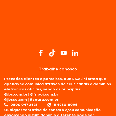
Trabalhe conosco
Prezados clientes e parceiros, a JBS S.A. informa que
apenas se comunica através de seus canais e domínios
eletrônicos oficiais, sendo os principais:
@jbs.com.br
|
@friboi.com.br
@jbssa.com
|
@seara.com.br
0800 047 2425
11 4950-8096
Qualquer tentativa de contato e/ou comunicação
envolvendo algum domínio diferente pode ser