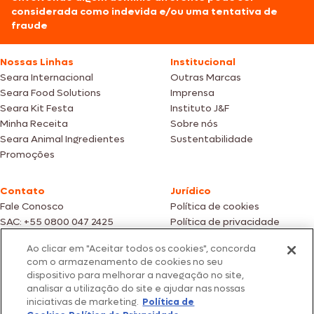
considerada como indevida e/ou uma tentativa de
fraude
Nossas Linhas
Institucional
Seara Internacional
Outras Marcas
Seara Food Solutions
Imprensa
Seara Kit Festa
Instituto J&F
Minha Receita
Sobre nós
Seara Animal Ingredientes
Sustentabilidade
Promoções
Contato
Jurídico
Fale Conosco
Política de cookies
SAC: +55 0800 047 2425
Política de privacidade
Ao clicar em "Aceitar todos os cookies", concorda
Fotos meramente ilustrativas | Ofertas válidas enquanto durarem os
com o armazenamento de cookies no seu
estoques dos nossos parceiros | Vendas sujeitas a análise e confirmação
dispositivo para melhorar a navegação no site,
de dados.
analisar a utilização do site e ajudar nas nossas
Os preços, promoções e condições de pagamento são válidos
iniciativas de marketing.
Política de
exclusivamente para compras efetuadas em nossos parceiros.
Todos os produtos estão sujeitos a disponibilidade de estoque.