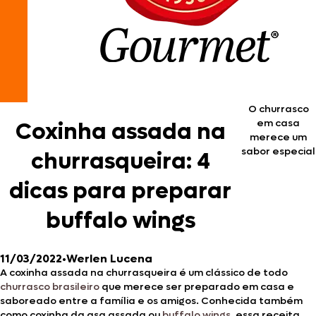
O churrasco
em casa
Coxinha assada na
merece um
sabor especial
churrasqueira: 4
dicas para preparar
buffalo wings
11/03/2022
•
Werlen Lucena
A coxinha assada na churrasqueira é um clássico de todo
churrasco brasileiro
que merece ser preparado em casa e
saboreado entre a família e os amigos. Conhecida também
como coxinha da asa assada ou
buffalo wings
, essa receita