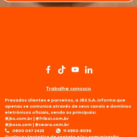
Trabalhe conosco
Prezados clientes e parceiros, a JBS S.A. informa que
apenas se comunica através de seus canais e domínios
eletrônicos oficiais, sendo os principais:
@jbs.com.br
|
@friboi.com.br
@jbssa.com
|
@seara.com.br
0800 047 2425
11 4950-8096
Qualquer tentativa de contato e/ou comunicação