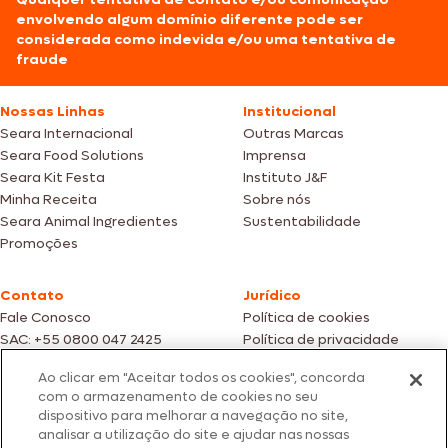
envolvendo algum domínio diferente pode ser
considerada como indevida e/ou uma tentativa de
fraude
Nossas Linhas
Institucional
Seara Internacional
Outras Marcas
Seara Food Solutions
Imprensa
Seara Kit Festa
Instituto J&F
Minha Receita
Sobre nós
Seara Animal Ingredientes
Sustentabilidade
Promoções
Contato
Jurídico
Fale Conosco
Política de cookies
SAC: +55 0800 047 2425
Política de privacidade
Ao clicar em "Aceitar todos os cookies", concorda
Fotos meramente ilustrativas | Ofertas válidas enquanto durarem os
com o armazenamento de cookies no seu
estoques dos nossos parceiros | Vendas sujeitas a análise e confirmação
dispositivo para melhorar a navegação no site,
de dados.
analisar a utilização do site e ajudar nas nossas
Os preços, promoções e condições de pagamento são válidos