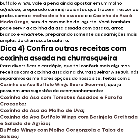
buffalo wings, vale a pena ainda apostar em um molho
agridoce, preparado com ingredientes que trazem frescor ao
prato, como o
molho de alho assado
e a
Coxinha da Asa à
Moda Grega
, servida com molho de iogurte. Você também
pode servir a coxinha da asa assada com batata, arroz
branco e vinagrete, preparando somente as guarnições mais
simples do churrasco brasileiro.
Dica 4) Confira outras receitas com
coxinha assada na churrasqueira
Para diversificar o cardápio, que tal conferir mais algumas
receitas com a coxinha assada na churrasqueira? A seguir, nós
separamos as melhores opções do nosso site, feitas com a
Coxinha da Asa Buffalo Wings Seara Gourmet
, que já
possuem uma sugestão de acompanhamento:
Coxinha da Asa com Tomates Assados e Farofa
Crocante
;
Coxinha da Asa ao Molho de Uva
;
Coxinha da Asa Buffalo Wings com Berinjela Grelhada
e Salada de Agrião
;
Buffalo Wings com Molho Gorgonzola e Talos de
Salsão
;