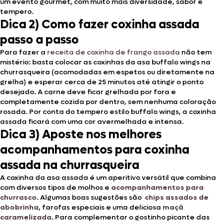
um evento gourmet, com muito mais diversidade, sabor e
tempero.
Dica 2) Como fazer coxinha assada
passo a passo
Para fazer a
receita de coxinha de frango assada
não tem
mistério: basta colocar as coxinhas da asa buffalo wings na
churrasqueira (acomodadas em espetos ou diretamente na
grelha) e esperar cerca de 25 minutos até atingir o ponto
desejado. A carne deve ficar grelhada por fora e
completamente cozida por dentro, sem nenhuma coloração
rosada. Por conta do tempero estilo buffalo wings, a coxinha
assada ficará com uma cor avermelhada e intensa.
Dica 3) Aposte nos melhores
acompanhamentos para coxinha
assada na churrasqueira
A coxinha da asa assada é um aperitivo versátil que combina
com diversos tipos de molhos e
acompanhamentos para
churrasco
. Algumas boas sugestões são
chips assados de
abobrinha
, farofas especiais e uma deliciosa
maçã
caramelizada
. Para complementar o gostinho picante das