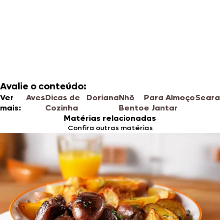
Avalie o conteúdo:
Ver
Aves
Dicas de
Doriana
Nhô
Para Almoço
Seara
mais:
Cozinha
Bento
e Jantar
Matérias relacionadas
Confira outras matérias