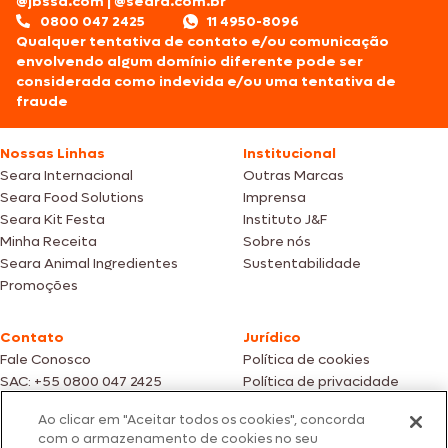
@jbssa.com
|
@seara.com.br
0800 047 2425
11 4950-8096
Qualquer tentativa de contato e/ou comunicação
envolvendo algum domínio diferente pode ser
considerada como indevida e/ou uma tentativa de
fraude
Nossas Linhas
Institucional
Seara Internacional
Outras Marcas
Seara Food Solutions
Imprensa
Seara Kit Festa
Instituto J&F
Minha Receita
Sobre nós
Seara Animal Ingredientes
Sustentabilidade
Promoções
Contato
Jurídico
Fale Conosco
Política de cookies
SAC: +55 0800 047 2425
Política de privacidade
Ao clicar em "Aceitar todos os cookies", concorda
Fotos meramente ilustrativas | Ofertas válidas enquanto durarem os
com o armazenamento de cookies no seu
estoques dos nossos parceiros | Vendas sujeitas a análise e confirmação