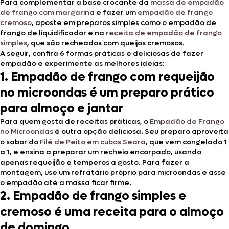
Para complementar a base crocante da
massa de empadão
de frango com margarina
e fazer um
empadão de frango
cremoso
, aposte em preparos simples como o empadão de
frango de liquidificador e na
receita de empadão de frango
simples
, que são recheados com queijos cremosos.
A seguir, confira 6 formas práticas e deliciosas de fazer
empadão e experimente as melhores ideias:
1. Empadão de frango com requeijão
no microondas é um preparo prático
para almoço e jantar
Para quem gosta de receitas práticas, o
Empadão de Frango
no Microondas
é outra opção deliciosa. Seu preparo aproveita
o sabor do
Filé de Peito em cubos Seara
, que vem congelado 1
a 1, e ensina a preparar um recheio encorpado, usando
apenas requeijão e temperos a gosto. Para fazer a
montagem, use um refratário próprio para microondas e asse
o empadão até a massa ficar firme.
2. Empadão de frango simples e
cremoso é uma receita para o almoço
de domingo