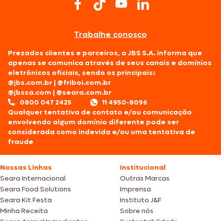
Trabalhe conosco
Prezados clientes e parceiros, a JBS S.A. informa que
apenas se comunica através de seus canais e domínios
eletrônicos oficiais, sendo os principais:
@jbs.com.br
|
@friboi.com.br
@jbssa.com
|
@seara.com.br
0800 047 2425
11 4950-8096
Qualquer tentativa de contato e/ou comunicação
envolvendo algum domínio diferente pode ser
considerada como indevida e/ou uma tentativa de
fraude
Nossas Linhas
Institucional
Seara Internacional
Outras Marcas
Seara Food Solutions
Imprensa
Seara Kit Festa
Instituto J&F
Minha Receita
Sobre nós