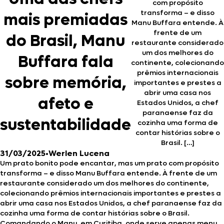
com propósito
transforma – e disso
mais premiadas
Manu Buffara entende. À
frente de um
do Brasil, Manu
restaurante considerado
um dos melhores do
Buffara fala
continente, colecionando
prêmios internacionais
sobre memória,
importantes e prestes a
abrir uma casa nos
afeto e
Estados Unidos, a chef
paranaense faz da
sustentabilidade
cozinha uma forma de
contar histórias sobre o
Brasil. […]
31/03/2025
•
Werlen Lucena
Um prato bonito pode encantar, mas um prato com propósito
transforma – e disso Manu Buffara entende. À frente de um
restaurante considerado um dos melhores do continente,
colecionando prêmios internacionais importantes e prestes a
abrir uma casa nos Estados Unidos, a chef paranaense faz da
cozinha uma forma de contar histórias sobre o Brasil.
Comandando o Manu, em Curitiba, onde serve apenas menu