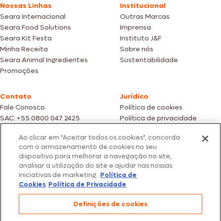
Nossas Linhas
Institucional
Seara Internacional
Outras Marcas
Seara Food Solutions
Imprensa
Seara Kit Festa
Instituto J&F
Minha Receita
Sobre nós
Seara Animal Ingredientes
Sustentabilidade
Promoções
Contato
Jurídico
Fale Conosco
Política de cookies
SAC: +55 0800 047 2425
Política de privacidade
Ao clicar em "Aceitar todos os cookies", concorda
Fotos meramente ilustrativas | Ofertas válidas enquanto durarem os
com o armazenamento de cookies no seu
estoques dos nossos parceiros | Vendas sujeitas a análise e confirmação
dispositivo para melhorar a navegação no site,
de dados.
analisar a utilização do site e ajudar nas nossas
Os preços, promoções e condições de pagamento são válidos
exclusivamente para compras efetuadas em nossos parceiros.
iniciativas de marketing.
Política de
Todos os produtos estão sujeitos a disponibilidade de estoque.
Cookies
Política de Privacidade
SEARA – CNPJ: 02.914.460/0202-67 – Av. Marginal Direita do Tietê, 500,
Definições de cookies
São Paulo/SP – CEP 05.118-100
© 2026 Seara. Todos os direitos reservados