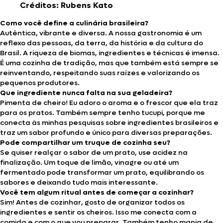
Créditos: Rubens Kato
Como você define a culinária brasileira?
Autêntica, vibrante e diversa. A nossa gastronomia é um
reflexo das pessoas, da terra, da história e da cultura do
Brasil. A riqueza de biomas, ingredientes e técnicas é imensa.
É uma cozinha de tradição, mas que também está sempre se
reinventando, respeitando suas raízes e valorizando os
pequenos produtores.
Que ingrediente nunca falta na sua geladeira?
Pimenta de cheiro! Eu adoro o aroma e o frescor que ela traz
para os pratos. Também sempre tenho tucupi, porque me
conecta às minhas pesquisas sobre ingredientes brasileiros e
traz um sabor profundo e único para diversas preparações.
Pode compartilhar um truque de cozinha seu?
Se quiser realçar o sabor de um prato, use acidez na
finalização. Um toque de limão, vinagre ou até um
fermentado pode transformar um prato, equilibrando os
sabores e deixando tudo mais interessante.
Você tem algum ritual antes de começar a cozinhar?
Sim! Antes de cozinhar, gosto de organizar todos os
ingredientes e sentir os cheiros. Isso me conecta com a
comida e com o que vou preparar. Também tenho mania de