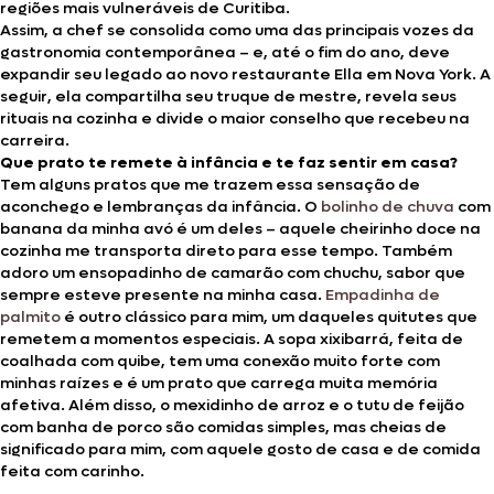
regiões mais vulneráveis de Curitiba.
Assim, a chef se consolida como uma das principais vozes da
gastronomia contemporânea – e, até o fim do ano, deve
expandir seu legado ao novo restaurante Ella em Nova York. A
seguir, ela compartilha seu truque de mestre, revela seus
rituais na cozinha e divide o maior conselho que recebeu na
carreira.
Que prato te remete à infância e te faz sentir em casa?
Tem alguns pratos que me trazem essa sensação de
aconchego e lembranças da infância. O
bolinho de chuva
com
banana da minha avó é um deles – aquele cheirinho doce na
cozinha me transporta direto para esse tempo. Também
adoro um ensopadinho de camarão com chuchu, sabor que
sempre esteve presente na minha casa.
Empadinha de
palmito
é outro clássico para mim, um daqueles quitutes que
remetem a momentos especiais. A sopa xixibarrá, feita de
coalhada com quibe, tem uma conexão muito forte com
minhas raízes e é um prato que carrega muita memória
afetiva. Além disso, o mexidinho de arroz e o tutu de feijão
com banha de porco são comidas simples, mas cheias de
significado para mim, com aquele gosto de casa e de comida
feita com carinho.