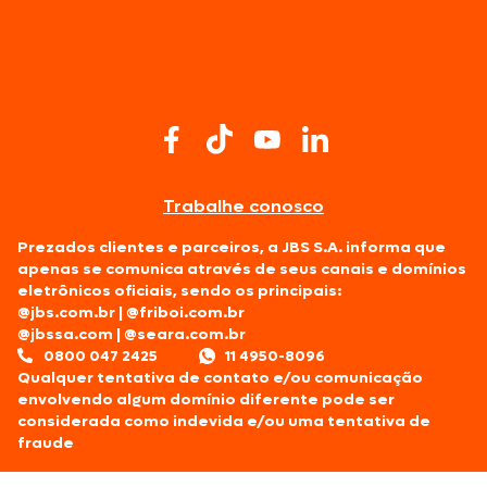
Trabalhe conosco
Prezados clientes e parceiros, a JBS S.A. informa que
apenas se comunica através de seus canais e domínios
eletrônicos oficiais, sendo os principais:
@jbs.com.br
|
@friboi.com.br
@jbssa.com
|
@seara.com.br
0800 047 2425
11 4950-8096
Qualquer tentativa de contato e/ou comunicação
envolvendo algum domínio diferente pode ser
considerada como indevida e/ou uma tentativa de
fraude