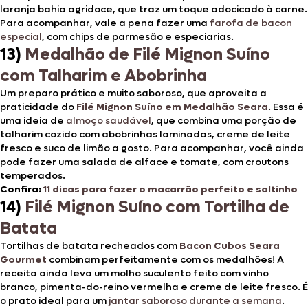
laranja bahia agridoce, que traz um toque adocicado à carne.
Para acompanhar, vale a pena fazer uma
farofa de bacon
especial
, com chips de parmesão e especiarias.
13)
Medalhão de Filé Mignon Suíno
com Talharim e Abobrinha
Um preparo prático e muito saboroso, que aproveita a
praticidade do
Filé Mignon Suíno em Medalhão Seara
. Essa é
uma ideia de
almoço saudável
, que combina uma porção de
talharim cozido com abobrinhas laminadas, creme de leite
fresco e suco de limão a gosto. Para acompanhar, você ainda
pode fazer uma salada de alface e tomate, com croutons
temperados.
Confira:
11 dicas para fazer o macarrão perfeito e soltinho
14)
Filé Mignon Suíno com Tortilha de
Batata
Tortilhas de batata recheados com
Bacon Cubos Seara
Gourmet
combinam perfeitamente com os medalhões! A
receita ainda leva um molho suculento feito com vinho
branco, pimenta-do-reino vermelha e creme de leite fresco. É
o prato ideal para um
jantar saboroso durante a semana
.