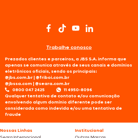
Trabalhe conosco
Prezados clientes e parceiros, a JBS S.A. informa que
apenas se comunica através de seus canais e domínios
eletrônicos oficiais, sendo os principais:
@jbs.com.br
|
@friboi.com.br
@jbssa.com
|
@seara.com.br
0800 047 2425
11 4950-8096
Qualquer tentativa de contato e/ou comunicação
envolvendo algum domínio diferente pode ser
considerada como indevida e/ou uma tentativa de
fraude
Nossas Linhas
Institucional
Seara Internacional
Outras Marcas