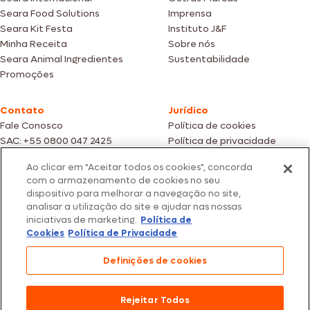
Seara Food Solutions
Imprensa
Seara Kit Festa
Instituto J&F
Minha Receita
Sobre nós
Seara Animal Ingredientes
Sustentabilidade
Promoções
Contato
Jurídico
Fale Conosco
Política de cookies
SAC: +55 0800 047 2425
Política de privacidade
Ao clicar em "Aceitar todos os cookies", concorda
Fotos meramente ilustrativas | Ofertas válidas enquanto durarem os
com o armazenamento de cookies no seu
estoques dos nossos parceiros | Vendas sujeitas a análise e confirmação
dispositivo para melhorar a navegação no site,
de dados.
analisar a utilização do site e ajudar nas nossas
Os preços, promoções e condições de pagamento são válidos
iniciativas de marketing.
Política de
exclusivamente para compras efetuadas em nossos parceiros.
Todos os produtos estão sujeitos a disponibilidade de estoque.
Cookies
Política de Privacidade
SEARA – CNPJ: 02.914.460/0202-67 – Av. Marginal Direita do Tietê, 500,
Definições de cookies
São Paulo/SP – CEP 05.118-100
© 2026 Seara. Todos os direitos reservados
Rejeitar Todos