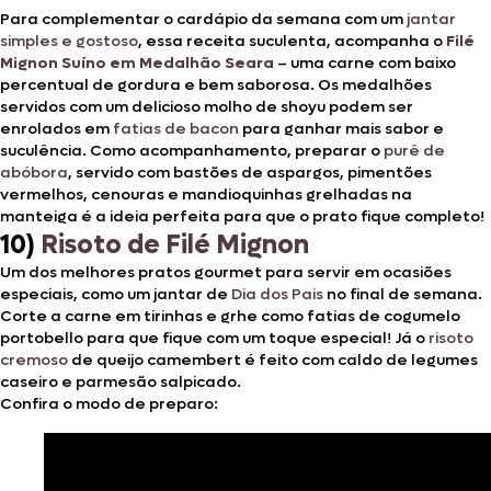
Para complementar o cardápio da semana com um
jantar
simples e gostoso
, essa receita suculenta, acompanha o
Filé
Mignon Suíno em Medalhão Seara
– uma carne com baixo
percentual de gordura e bem saborosa. Os medalhões
servidos com um delicioso molho de shoyu podem ser
enrolados em
fatias de bacon
para ganhar mais sabor e
suculência. Como acompanhamento, preparar o
purê de
abóbora
, servido com bastões de aspargos, pimentões
vermelhos, cenouras e mandioquinhas grelhadas na
manteiga é a ideia perfeita para que o prato fique completo!
10)
Risoto de Filé Mignon
Um dos melhores pratos gourmet para servir em ocasiões
especiais, como um jantar de
Dia dos Pais
no final de semana.
Corte a carne em tirinhas e grhe como fatias de cogumelo
portobello para que fique com um toque especial! Já o
risoto
cremoso
de queijo camembert é feito com caldo de legumes
caseiro e parmesão salpicado.
Confira o modo de preparo: