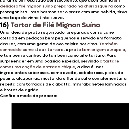
garante um resultado bem suculento, que acompanha
um
delicioso filé mignon suíno preparado na churrasqueira
como
protagonista. Para harmonizar o prato com uma bebida, sirva
uma taça de vinho tinto suave.
16)
Tartar de Filé Mignon Suíno
Uma ideia de prato requintado, preparado com a cane
cortada em pedaços bem pequenos e servido em formato
circular, com uma gema de ovo caipira por cima.
Também
conhecido como steak tartare
, o p
rato tem origem europeia,
e também é conhecido também como bife tártaro. Para
surpreender em uma ocasião especial, servindo
o tartare
como uma opção de entrada chique
, a dica é usar
ingredientes saborosos, como azeite, cebola roxa, picles de
pepino, alcaparras, mostarda e flor de sal e complementar a
receita com torradas de ciabatta, mini rabanetes laminados
e brotos de agrião.
Confira o modo de preparo: