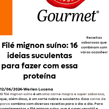
Receitas
saborosas que
Filé mignon suíno: 16
combinam com
váras ocasiões!
ideias suculentas
para fazer com essa
proteína
12/06/2024
•
Werlen Lucena
O
filé mignon suíno
é um
uma carne magra e super saborosa
,
que, além disso, é um corte nobre e suculento. Essa
carne de
porco
combina com diversas receitas para o dia a dia. Para
complementar o filé mignon suíno, que é super versátil e