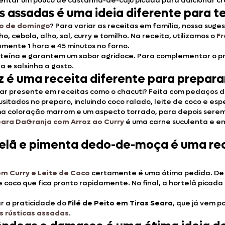
ntar um pouco de castanha-de-caju picada para adicionar cro
s assadas é uma ideia diferente para t
o de domingo
? Para variar as receitas em família, nossa suge
, cebola, alho, sal, curry e tomilho. Na receita, utilizamos o
Fr
ente 1 hora e 45 minutos no forno.
oteína e garantem um sabor agridoce. Para complementar o 
 e salsinha a gosto.
z é uma receita diferente para preparar
r presente em receitas como o chacuti? Feita com pedaços de
usitados no preparo, incluindo coco ralado, leite de coco e esp
ma coloração marrom e um aspecto torrado, para depois serem 
eara DaGranja com Arroz ao Curry
é uma carne suculenta e en
rtelã e pimenta dedo-de-moça é uma re
om Curry e Leite de Coco
certamente é uma ótima pedida. De i
e coco que fica pronto rapidamente. No final, a hortelã pica
ar a praticidade do
Filé de Peito em Tiras Seara
, que já vem 
s rústicas assadas
.