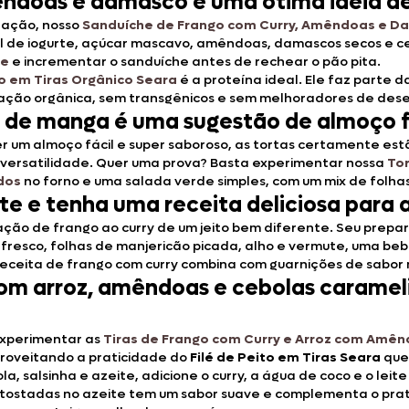
êndoas e damasco é uma ótima ideia de
nação, nosso
Sanduíche de Frango com Curry, Amêndoas e 
l de iogurte, açúcar mascavo, amêndoas, damascos secos e cebo
ce
e incrementar o sanduíche antes de rechear o pão pita.
to em Tiras Orgânico Seara
é a proteína ideal. Ele faz parte d
ntação orgânica, sem transgênicos e sem melhoradores de de
y de manga é uma sugestão de almoço f
r um almoço fácil e super saboroso, as tortas certamente estã
m versatilidade. Quer uma prova? Basta experimentar nossa
Tor
dos
no forno e uma salada verde simples, com um mix de folhas
ute e tenha uma receita deliciosa para 
ção de frango ao curry de um jeito bem diferente. Seu prepa
fresco, folhas de manjericão picada, alho e vermute, uma bebi
 receita de frango com curry combina com guarnições de sabor
com arroz, amêndoas e cebolas carameli
experimentar as
Tiras de Frango com Curry e Arroz com Amê
proveitando a praticidade do
Filé de Peito em Tiras Seara
que 
a, salsinha e azeite, adicione o curry, a água de coco e o leit
stadas no azeite tem um sabor suave e complementa o prat