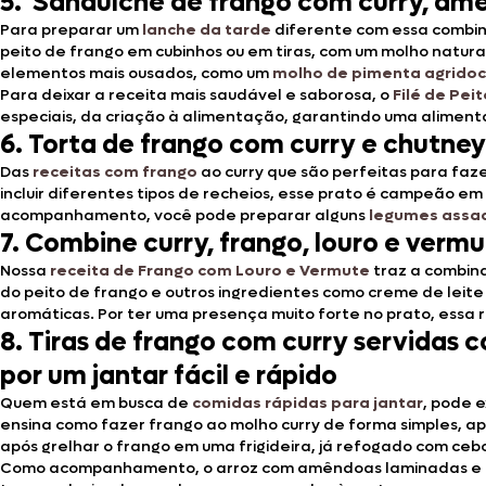
5. Sanduíche de frango com curry, am
Para preparar um
lanche da tarde
diferente com essa combi
peito de frango em cubinhos ou em tiras, com um molho natura
elementos mais ousados, como um
molho de pimenta agrido
Para deixar a receita mais saudável e saborosa, o
Filé de Pei
especiais, da criação à alimentação, garantindo uma alime
6. Torta de frango com curry e chutne
Das
receitas com frango
ao curry que são perfeitas para faze
incluir diferentes tipos de recheios, esse prato é campeão e
acompanhamento, você pode preparar alguns
legumes assa
7. Combine curry, frango, louro e verm
Nossa
receita de Frango com Louro e Vermute
traz a combina
do peito de frango e outros ingredientes como creme de leite 
aromáticas. Por ter uma presença muito forte no prato, essa
8. Tiras de frango com curry servidas 
por um jantar fácil e rápido
Quem está em busca de
comidas rápidas para jantar
, pode 
ensina como fazer frango ao molho curry de forma simples, a
após grelhar o frango em uma frigideira, já refogado com cebol
Como acompanhamento, o arroz com amêndoas laminadas e to