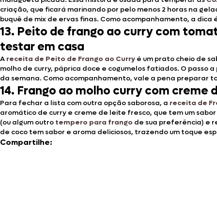
criação, que ficará marinando por pelo menos 2 horas na gel
buquê de mix de ervas finas. Como acompanhamento, a dica é
13. Peito de frango ao curry com toma
testar em casa
A
receita de Peito de Frango ao Curry
é um prato cheio de s
molho de curry, páprica doce e cogumelos fatiados. O passo 
da semana. Como acompanhamento, vale a pena preparar toma
14. Frango ao molho curry com creme de
Para fechar a lista com outra opção saborosa, a
receita de F
aromático de curry e creme de leite fresco, que tem um sabo
(ou algum outro
tempero para frango
de sua preferência) e r
de coco tem sabor e aroma deliciosos, trazendo um toque espec
Compartilhe: