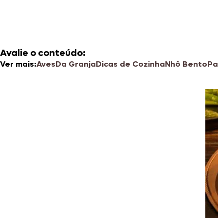
Avalie o conteúdo:
Ver mais:
Aves
Da Granja
Dicas de Cozinha
Nhô Bento
Pa