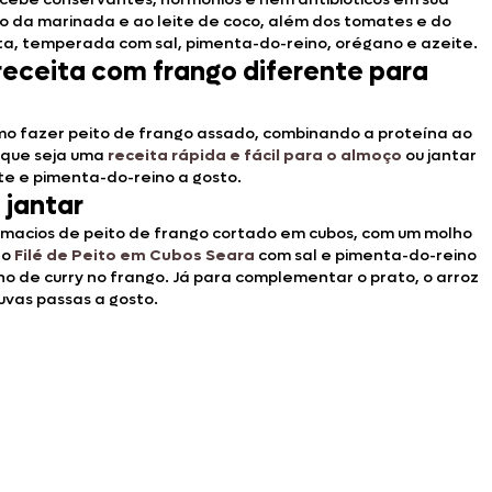
do da marinada e ao leite de coco, além dos tomates e do
ta, temperada com sal, pimenta-do-reino, orégano e azeite.
receita com frango diferente para
mo fazer peito de frango assado, combinando a proteína ao
m que seja uma
receita rápida e fácil para o almoço
ou jantar
e e pimenta-do-reino a gosto.
 jantar
macios de peito de frango cortado em cubos, com um molho
 o
Filé de Peito em Cubos Seara
com sal e pimenta-do-reino
o de curry no frango. Já para complementar o prato, o arroz
uvas passas a gosto.