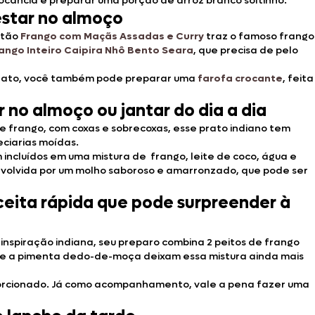
cância e preparar uma porção de arroz branco soltinho.
estar no almoço
stão
Frango com Maçãs Assadas e Curry
traz o famoso frango
ango Inteiro Caipira Nhô Bento Seara
, que precisa de pelo
prato, você também pode preparar uma
farofa crocante
, feita
 no almoço ou jantar do dia a dia
 frango, com coxas e sobrecoxas, esse prato indiano tem
eciarias moídas.
incluídos em uma mistura de frango, leite de coco, água e
volvida por um molho saboroso e amarronzado, que pode ser
ceita rápida que pode surpreender à
nspiração indiana, seu preparo combina 2 peitos de frango
da e a pimenta dedo-de-moça deixam essa mistura ainda mais
porcionado. Já como acompanhamento, vale a pena fazer uma