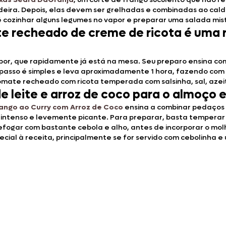
adeira. Depois, elas devem ser grelhadas e combinadas ao cal
 cozinhar alguns legumes no vapor e preparar uma salada mis
te recheado de creme de ricota é uma 
abor, que rapidamente já está na mesa. Seu preparo ensina co
a passo é simples e leva aproximadamente 1 hora, fazendo co
te recheado com ricota temperada com salsinha, sal, azeit
 leite e arroz de coco para o almoço e
rango ao Curry com Arroz de Coco
ensina a combinar pedaços 
r intenso e levemente picante. Para preparar, basta temperar
efogar com bastante cebola e alho, antes de incorporar o molh
ial à receita, principalmente se for servido com cebolinha e 