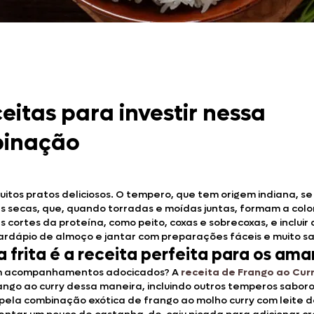
Doces, Bolos e Sobremesas
Pães e Massas
Bebidas
ceitas para investir nessa
Entrevistas
inação
os pratos deliciosos. O tempero, que tem origem indiana, se 
ias secas, que, quando torradas e moídas juntas, formam a col
s cortes da proteína, como peito, coxas e sobrecoxas, e incl
 cardápio de almoço e jantar com preparações fáceis e muito sa
 frita é a receita perfeita para os am
com acompanhamentos adocicados? A
receita de Frango ao Cur
ango ao curry dessa maneira, incluindo outros temperos sabor
 pela combinação exótica de frango ao molho curry com leite 