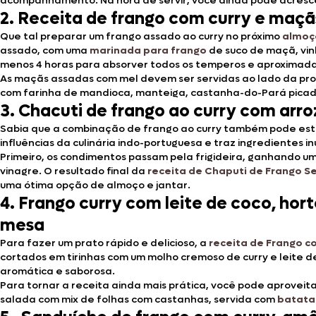
acompanhamento. Na hora de servir, você ainda pode acresce
2. Receita de frango com curry e maçã
Que tal preparar um frango assado ao curry no próximo
almoç
assado, com uma
marinada para frango
de suco de maçã, vinho
menos 4 horas para absorver todos os temperos e aproximadam
As maçãs assadas com mel devem ser servidas ao lado da pr
com farinha de mandioca, manteiga, castanha-do-Pará picada
3. Chacuti de frango ao curry com arro
Sabia que a combinação de frango ao curry também pode esta
influências da culinária indo-portuguesa e traz ingredientes in
Primeiro, os condimentos passam pela frigideira, ganhando u
vinagre. O resultado final da
receita de Chaputi de Frango S
uma ótima opção de almoço e jantar.
4. Frango curry com leite de coco, ho
mesa
Para fazer um prato rápido e delicioso, a
receita de Frango c
cortados em tirinhas com um molho cremoso de curry e leite d
aromática e saborosa.
Para tornar a receita ainda mais prática, você pode aproveit
salada com mix de folhas com castanhas, servida com
batata