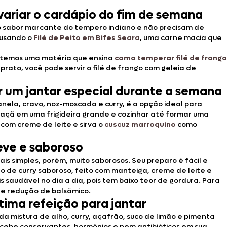
 variar o cardápio do fim de semana
o sabor marcante do tempero indiano e não precisam de
usando o
Filé de Peito em Bifes Seara
, uma carne macia que
nós temos uma matéria que ensina
como temperar filé de frango
rato, você pode servir o filé de frango com geleia de
r um jantar especial durante a semana
ela, cravo, noz-moscada e curry, é a opção ideal para
 maçã em uma frigideira grande e cozinhar até formar uma
 com creme de leite e sirva o
cuscuz marroquino
como
eve e saboroso
s simples, porém, muito saborosos. Seu preparo é fácil e
 de curry saboroso, feito com manteiga, creme de leite e
saudável no dia a dia, pois tem baixo teor de gordura. Para
e redução de balsâmico.
tima refeição para jantar
a mistura de alho, curry, açafrão, suco de limão e pimenta
ecebe conservantes, hormônios e nem antibióticos em sua