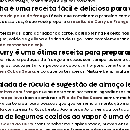
uco manteiga, molho shoyu e açúcar mascavo.
ha é uma receita fácil e deliciosa para
tas de peito de frango
fáceis, que combinam a proteína com 
, dessa vez, é que você prepare a
receita de Curry de Frango
ritério! Mas, para dar sabor ao corte, aqui no Minha Receita 
a, caldo de galinha e farinha de trigo. Para complementar o p
 de castanha de caju
.
urry é uma ótima receita para prepara
ue mistura pedaços de frango em cubos com temperos como can
imples: basta juntar um pouco de cebola, alho-poró, tomate e
o em Cubos Seara
, e coloque os temperos. Misture bem, finalize
alada de rúcula é sugestão de almoço l
ceitas com frango
que se destacam por terem ingredientes mai
lmoço leve
: basta combinar o
Filé de Peito Seara
com um molho
 o corte ideal para pessoas que querem uma alimentação mais 
la
com presunto Royal, estragão, morango, amêndoa tostada 
da de legumes cozidos ao vapor é uma ó
 Seara ao Curry
traz um sabor mais apimentado, proveniente d
xas Seara DaGranja
, um corte de frango suculento que não r