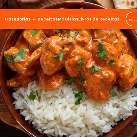
Categorias
Receitas
Matérias
Livros de Receitas
Bovinos
Cordeiro
Carnes Suínas
Aves
Frios e Embutidos
Peixes e Frutos do Mar
100% Vegetal