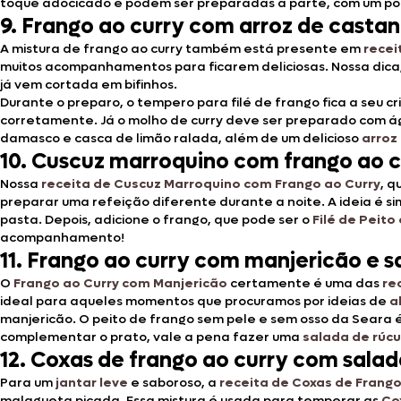
toque adocicado e podem ser preparadas à parte, com um po
9. Frango ao curry com arroz de castan
A mistura de frango ao curry também está presente em
recei
muitos acompanhamentos para ficarem deliciosas. Nossa dica
já vem cortada em bifinhos.
Durante o preparo, o tempero para filé de frango fica a seu c
corretamente. Já o molho de curry deve ser preparado com águ
damasco e casca de limão ralada, além de um delicioso
arroz
10. Cuscuz marroquino com frango ao c
Nossa
receita de Cuscuz Marroquino com Frango ao Curry
, q
preparar uma refeição diferente durante a noite. A ideia é s
pasta. Depois, adicione o frango, que pode ser o
Filé de Peit
acompanhamento!
11. Frango ao curry com manjericão e s
O
Frango ao Curry com Manjericão
certamente é uma das
re
ideal para aqueles momentos que procuramos por ideias de
a
manjericão. O peito de frango sem pele e sem osso da Seara é
complementar o prato, vale a pena fazer uma
salada de rúcu
12. Coxas de frango ao curry com sala
Para um
jantar leve
e saboroso, a
receita de Coxas de Frango
malagueta picada. Essa mistura é usada para temperar
as
Co