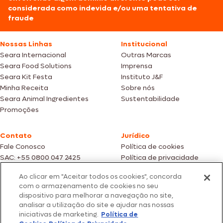
considerada como indevida e/ou uma tentativa de
fraude
Nossas Linhas
Institucional
Seara Internacional
Outras Marcas
Seara Food Solutions
Imprensa
Seara Kit Festa
Instituto J&F
Minha Receita
Sobre nós
Seara Animal Ingredientes
Sustentabilidade
Promoções
Contato
Jurídico
Fale Conosco
Política de cookies
SAC: +55 0800 047 2425
Política de privacidade
Ao clicar em "Aceitar todos os cookies", concorda
Fotos meramente ilustrativas | Ofertas válidas enquanto durarem os
com o armazenamento de cookies no seu
estoques dos nossos parceiros | Vendas sujeitas a análise e confirmação
dispositivo para melhorar a navegação no site,
de dados.
analisar a utilização do site e ajudar nas nossas
Os preços, promoções e condições de pagamento são válidos
iniciativas de marketing.
Política de
exclusivamente para compras efetuadas em nossos parceiros.
Todos os produtos estão sujeitos a disponibilidade de estoque.