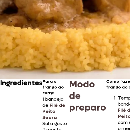
Modo
Ingredientes
Para o
Como faze
frango ao
frango ao c
de
curry:
Temp
1 bandeja
band
preparo
de
Filé de
Filé 
Peito
Peit
Seara
com s
Sal a gosto
pime
Pimenta-