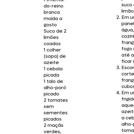
suco 
do-reino
limão
branca
Em u
moída a
pane
gosto
água,
Suco de 2
cozin
limões
fran
coados
fogo
1 colher
até a
(sopa) de
ficar
azeite
Escor
1 cebola
corte
picada
fran
1 talo de
cubos
alho-poró
Em u
picado
frigid
2 tomates
aque
sem
azeit
sementes
a ceb
picados
alho-
2 maçãs
toma
verdes,