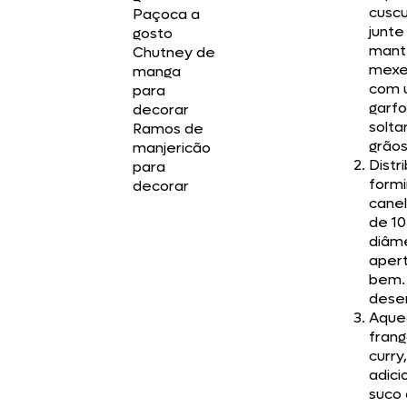
cusc
Paçoca a
junte
gosto
mant
Chutney de
mexe
manga
com 
para
garfo
decorar
solta
Ramos de
grãos
manjericão
Distr
para
form
decorar
cane
de 1
diâm
aper
bem.
dese
Aque
frang
curry,
adici
suco