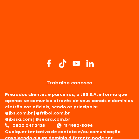
Trabalhe conosco
Prezados clientes e parceiros, a JBS S.A. informa que
apenas se comunica através de seus canais e domínios
eletrônicos oficiais, sendo os principais:
@jbs.com.br
|
@friboi.com.br
@jbssa.com
|
@seara.com.br
0800 047 2425
11 4950-8096
Qualquer tentativa de contato e/ou comunicação
envolvendo algum domínio diferente pode ser