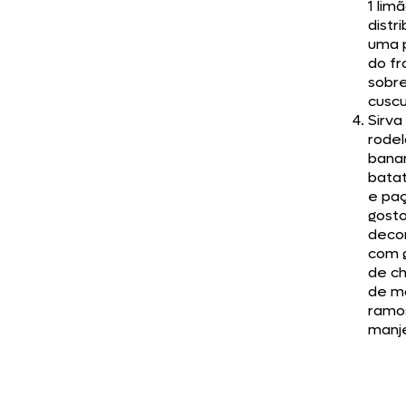
1 lim
distr
uma 
do fr
sobr
cuscu
Sirv
rodel
bana
batat
e pa
gosto
deco
com 
de c
de m
ramo
manje