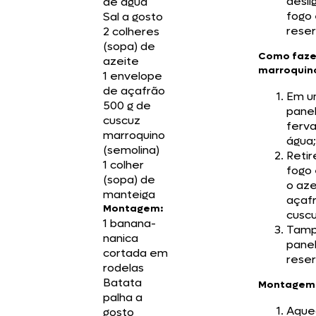
desli
de água
fogo
Sal a gosto
reser
2 colheres
(sopa) de
Como faze
azeite
marroquin
1 envelope
de açafrão
Em u
500 g de
panel
cuscuz
ferva
marroquino
água;
(semolina)
Retir
1 colher
fogo 
(sopa) de
o aze
manteiga
açafr
Montagem:
cuscu
1 banana-
Tamp
nanica
pane
cortada em
reser
rodelas
Batata
Montagem
palha a
Aque
gosto