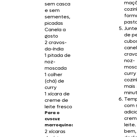
maçã
sem casca
cozin
e sem
form
sementes,
pasta
picadas
Junte
Canela a
de p
gosto
cubos
2 cravos-
canel
da-índia
cravo
1 pitada de
noz-
noz-
mosc
moscada
curry
1 colher
cozin
(chá) de
mais 
curry
minut
1 xícara de
Tem
creme de
com s
leite fresco
adici
Para o
crem
cuscuz
leite
marroquino:
bem,
2 xícaras