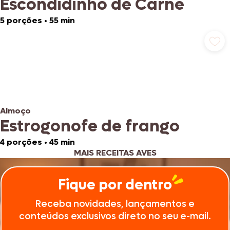
Escondidinho de Carne
5 porções
•
55 min
Almoço
Estrogonofe de frango
4 porções
•
45 min
MAIS RECEITAS AVES
Fique por dentro
Receba novidades, lançamentos e
conteúdos exclusivos direto no seu e-mail.