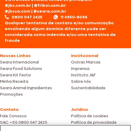
@jbs.com.br
|
@friboi.com.br
@jbssa.com
|
@seara.com.br
0800 047 2425
11 4950-8096
Qualquer tentativa de contato e/ou comunicação
envolvendo algum domínio diferente pode ser
considerada como indevida e/ou uma tentativa de
fraude
Nossas Linhas
Institucional
Seara Internacional
Outras Marcas
Seara Food Solutions
Imprensa
Seara Kit Festa
Instituto J&F
Minha Receita
Sobre nós
Seara Animal Ingredientes
Sustentabilidade
Promoções
Contato
Jurídico
Fale Conosco
Política de cookies
SAC: +55 0800 047 2425
Política de privacidade