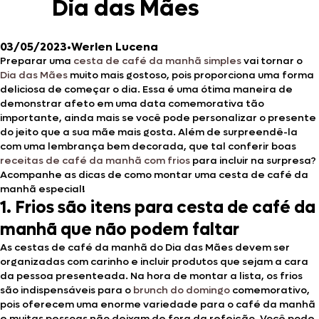
Dia das Mães
03/05/2023
•
Werlen Lucena
Preparar uma
cesta de café da manhã simples
vai tornar o
Dia das Mães
muito mais gostoso, pois proporciona uma forma
deliciosa de começar o dia. Essa é uma ótima maneira de
demonstrar afeto em uma data comemorativa tão
importante, ainda mais se você pode personalizar o presente
do jeito que a sua mãe mais gosta. Além de surpreendê-la
com uma lembrança bem decorada, que tal conferir boas
receitas de café da manhã com frios
para incluir na surpresa?
Acompanhe as dicas de como montar uma cesta de café da
manhã especial
!
1. Frios são itens para cesta de café da
manhã que não podem faltar
As cestas de café da manhã do Dia das Mães devem ser
organizadas com carinho e incluir produtos que sejam a cara
da pessoa presenteada. Na hora de montar a lista, os frios
são indispensáveis para o
brunch do domingo
comemorativo,
pois oferecem uma enorme variedade para o café da manhã
e muitas pessoas não deixam de fora da refeição. Você pode