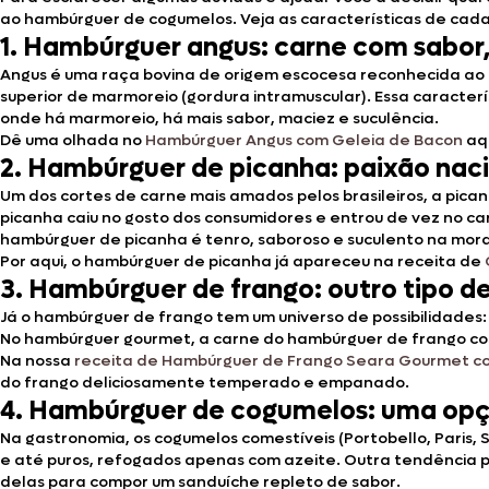
ao hambúrguer de cogumelos. Veja as características de cada 
1. Hambúrguer angus: carne com sabor,
Angus é uma raça bovina de origem escocesa reconhecida ao 
superior de marmoreio (gordura intramuscular). Essa caracte
onde há marmoreio, há mais sabor, maciez e suculência.
Dê uma olhada no
Hambúrguer Angus com Geleia de Bacon
aqu
2. Hambúrguer de picanha: paixão na
Um dos cortes de carne mais amados pelos brasileiros, a pican
picanha caiu no gosto dos consumidores e entrou de vez no c
hambúrguer de picanha é tenro, saboroso e suculento na mor
Por aqui, o hambúrguer de picanha já apareceu na receita de
3. Hambúrguer de frango: outro tipo d
Já o hambúrguer de frango tem um universo de possibilidades
No hambúrguer gourmet, a carne do hambúrguer de frango cos
Na nossa
receita de Hambúrguer de Frango Seara Gourmet c
do frango deliciosamente temperado e empanado.
4. Hambúrguer de cogumelos: uma opçã
Na gastronomia, os cogumelos comestíveis (Portobello, Paris, S
e até puros, refogados apenas com azeite. Outra tendência 
delas para compor um sanduíche repleto de sabor.