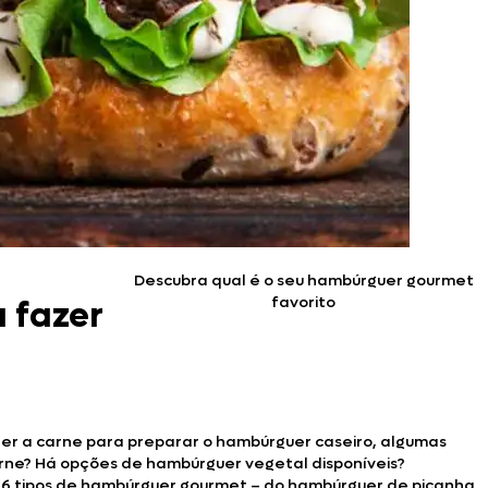
Descubra qual é o seu hambúrguer gourmet
favorito
 fazer
her a carne para preparar o hambúrguer caseiro, algumas
rne? Há opções de hambúrguer vegetal disponíveis?
o 6 tipos de hambúrguer gourmet – do hambúrguer de picanha