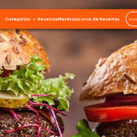
Categorias
Receitas
Matérias
Livros de Receitas
Bovinos
Cordeiro
Carnes Suínas
Aves
Frios e Embutidos
Peixes e Frutos do Mar
100% Vegetal