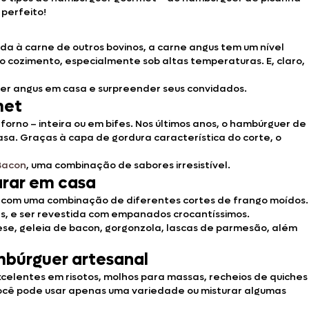
perfeito!
a à carne de outros bovinos, a carne angus tem um nível
o cozimento, especialmente sob altas temperaturas. E, claro,
er angus em casa e surpreender seus convidados.
met
orno – inteira ou em bifes. Nos últimos anos, o hambúrguer de
sa. Graças à capa de gordura característica do corte, o
Bacon
, uma combinação de sabores irresistível.
arar em casa
ou com uma combinação de diferentes cortes de frango moídos.
as, e ser revestida com empanados crocantíssimos.
se, geleia de bacon, gorgonzola, lascas de parmesão, além
mbúrguer artesanal
 excelentes em risotos, molhos para massas, recheios de quiches
Você pode usar apenas uma variedade ou misturar algumas