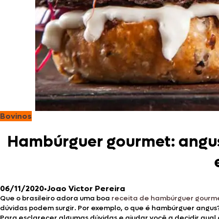
Bovinos
Hambúrguer gourmet: angus,
06/11/2020
•
Joao Victor Pereira
Que o brasileiro adora uma boa
receita de hambúrguer gourm
dúvidas podem surgir. Por exemplo, o que é hambúrguer ang
Para esclarecer algumas dúvidas e ajudar você a decidir qua