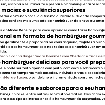
um, escolha o seu favorito e prepare o hambúrguer artesanal 
 maciez e suculência superiores
redor do mundo por sua altíssima qualidade. Quando comparad
rística confere mais umidade ao hambúrguer de angus durante 
i do Minha Receita para você aprender como fazer hambúrgu
cional em formato de hambúrguer gour
ha geralmente é preparada na churrasqueira, frigideira ou no f
ardápio das hamburguerias e nas rodadas de hambúrguer em ca
dida.
Gran Picanha Burger Seara Gourmet com Cheddar e Tiras de 
e hambúrguer delicioso para você prep
: ele pode ser feito apenas com peito, com coxa e sobrecoxa 
tuma ter temperos mais ousados, incluindo ervas e especiari
om Mel de Bacon
, o sanduíche é incrementado com cream chee
o diferente e saborosa para o seu ha
himeji, Shitake, entre outros) são muito versáteis. Eles ficam
para esse tipo de ingrediente é o hambúrguer de cogumelos. 