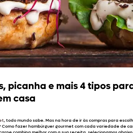
Doces, Bolos e Sobremesas
Pães e Massas
Bebidas
Entrevistas
 picanha e mais 4 tipos para
em casa
et
, todo mundo sabe. Mas na hora de ir às compras para escol
us? Como fazer hambúrguer gourmet com cada variedade de ca
l carne combina melhor com a sua receita, selecionamos abaix