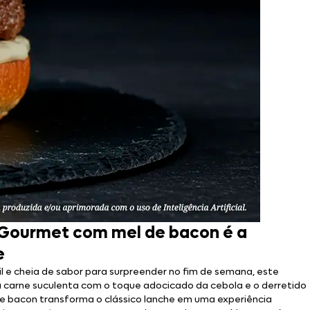
Gourmet com mel de bacon é a
e
l e cheia de sabor para surpreender no fim de semana, este
 carne suculenta com o toque adocicado da cebola e o derretido
 de bacon transforma o clássico lanche em uma experiência