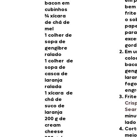
em 
bacon em
bem 
cubinhos
frit
¾ xícara
o so
de chá de
pape
mel
para
1 colher de
exce
sopa de
gord
gengibre
Em u
ralado
colo
1 colher de
baco
sopa de
geng
casca de
lara
laranja
fogo
ralada
engr
1 xícara de
Frit
chá de
Cris
suco de
Sear
laranja
minu
200 g de
lado
cream
Cort
cheese
meio