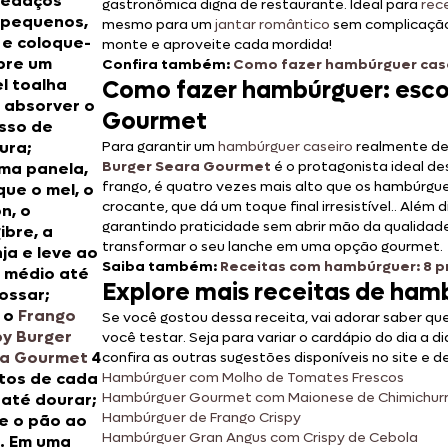
pedaços
gastronômica digna de restaurante. Ideal para
rec
pequenos,
mesmo para um
jantar romântico
sem complicação,
e e coloque-
monte e aproveite cada mordida!
bre um
Confira também:
Como fazer hambúrguer case
l toalha
Como fazer hambúrguer: escol
 absorver o
Gourmet
sso de
ura;
Para garantir um
hambúrguer caseiro
realmente del
Burger Seara Gourmet
é o protagonista ideal d
ma panela,
frango, é quatro vezes mais alto que os hambúrg
que o mel, o
crocante, que dá um toque final irresistível.. Além d
n, o
garantindo praticidade sem abrir mão da qualidade
ibre, a
transformar o seu lanche em uma opção gourmet.
nja e leve ao
Saiba também:
Receitas com hambúrguer: 8 p
 médio até
Explore mais receitas de ham
ossar;
e o
Frango
Se você gostou dessa receita, vai adorar saber que
py Burger
você testar. Seja para variar o cardápio do dia a 
a Gourmet
4
confira as outras sugestões disponíveis no site e 
tos de cada
Hambúrguer com Molho de Tomates Frescos
Hambúrguer Gourmet com Maionese de Chimichurr
 até dourar;
Hambúrguer de Frango Crispy
e o pão ao
Hambúrguer Gran Angus com Crispy de Cebola
. Em uma