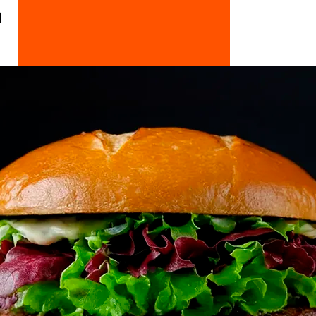
n
Doces, Bolos e Sobremesas
Pães e Massas
Bebidas
Entrevistas