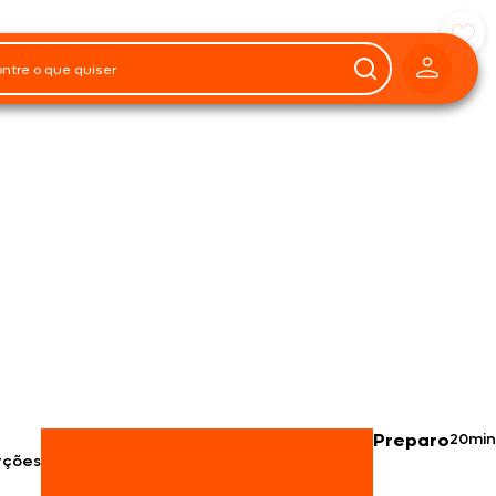
Preparo
20min
rções