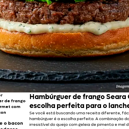
er
Hambúrguer de frango Seara 
r de frango
escolha perfeita para o lanch
rmet com
con
Se você está buscando uma receita diferente, fáci
hambúrguer é a escolha perfeita. A combinação da
e o bacon
irresistível do queijo com geleia de pimenta e mel