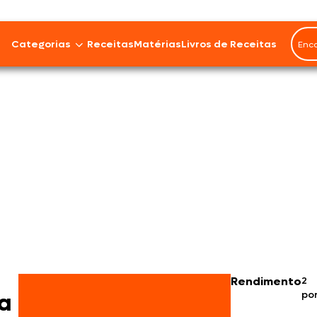
Categorias
Receitas
Matérias
Livros de Receitas
Bovinos
Cordeiro
Carnes Suínas
Aves
Frios e Embutidos
Peixes e Frutos do Mar
Rendimento
2
po
100% Vegetal
a