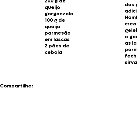
200 g de
das 
queijo
adic
gorgonzola
Hamb
100 g de
crea
queijo
gele
parmesão
o go
em lascas
as l
2 pães de
parm
cebola
fech
sirva
Compartilhe: