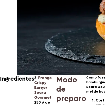
Modo
Ingredientes
2
Frango
Como faz
hambúrgue
Crispy
de
Seara Gou
Burger
mel de ba
Seara
preparo
Gourmet
Cort
250 g de