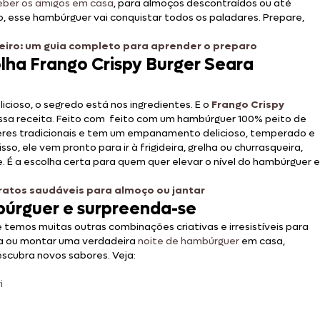
eber os amigos em casa
, para almoços descontraídos ou até
 esse hambúrguer vai conquistar todos os paladares. Prepare,
iro: um guia completo para aprender o preparo
ha Frango Crispy Burger Seara
icioso, o segredo está nos ingredientes. E o
Frango Crispy
essa receita. Feito com feito com um hambúrguer 100% peito de
ueres tradicionais e tem um empanamento delicioso, temperado e
isso, ele vem pronto para ir à frigideira, grelha ou churrasqueira,
. É a escolha certa para quem quer elevar o nível do hambúrguer e
ratos saudáveis para almoço ou jantar
búrguer e surpreenda-se
 temos muitas outras combinações criativas e irresistíveis para
dia ou montar uma verdadeira
noite de hambúrguer
em casa,
descubra novos sabores. Veja:
i