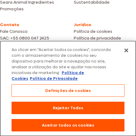
Seara Animal Ingredientes
Sustentabilidade
Promoções
Contato
Jurídico
Fale Conosco
Política de cookies
SAC: +55 0800 047 2425
Política de privacidade
Ao clicar em "Aceitar todos os cookies", concorda
Fotos meramente ilustrativas | Ofertas válidas enquanto durarem os
com o armazenamento de cookies no seu
estoques dos nossos parceiros | Vendas sujeitas a análise e confirmação
dispositivo para melhorar a navegação no site,
de dados.
analisar a utilização do site e ajudar nas nossas
Os preços, promoções e condições de pagamento são válidos
iniciativas de marketing.
Política de
exclusivamente para compras efetuadas em nossos parceiros.
Todos os produtos estão sujeitos a disponibilidade de estoque.
Cookies
Política de Privacidade
SEARA – CNPJ: 02.914.460/0202-67 – Av. Marginal Direita do Tietê, 500,
Definições de cookies
São Paulo/SP – CEP 05.118-100
© 2026 Seara. Todos os direitos reservados
Rejeitar Todos
Aceitar todos os cookies