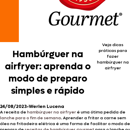
Veja dicas
práticas para
Hambúrguer na
fazer
hambúrguer na
airfryer: aprenda o
airfryer
modo de preparo
simples e rápido
24/08/2023
•
Werlen Lucena
A receita de
hambúrguer na airfryer
é uma ótima pedida de
lanche para o fim de semana
. Aprender a fritar a carne sem
óleo na fritadeira elétrica é uma forma de facilitar o modo de
preparo de
receitas de hambúrguer gourmet
para o lanche ou