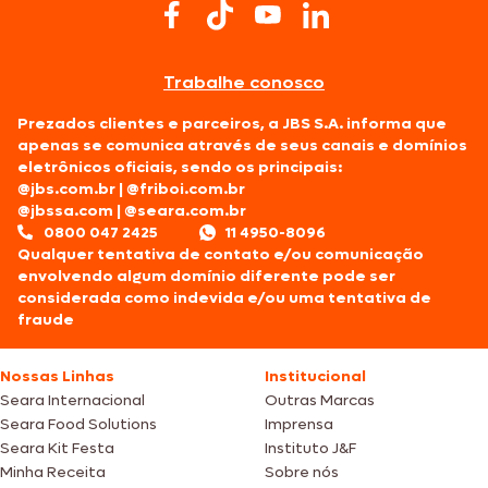
Trabalhe conosco
Prezados clientes e parceiros, a JBS S.A. informa que
apenas se comunica através de seus canais e domínios
eletrônicos oficiais, sendo os principais:
@jbs.com.br
|
@friboi.com.br
@jbssa.com
|
@seara.com.br
0800 047 2425
11 4950-8096
Qualquer tentativa de contato e/ou comunicação
envolvendo algum domínio diferente pode ser
considerada como indevida e/ou uma tentativa de
fraude
Nossas Linhas
Institucional
Seara Internacional
Outras Marcas
Seara Food Solutions
Imprensa
Seara Kit Festa
Instituto J&F
Minha Receita
Sobre nós