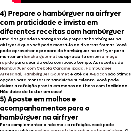
4) Prepare o hambúrguer na airfryer
com praticidade e invista em
diferentes receitas com hambúrguer
Uma das grandes vantagens de preparar hambúrguer na
airfryer é que você pode montá-lo de diversas formas. Você
pode aproveitar o preparo do hambúrguer na airfryer para
montar um
lanche gourmet
ou apreciá-lo em um
almoço
rápido
para quando está com pouco tempo. As receitas de
Hambúrguer com Cebola Caramelizada
,
Hambúrguer
Artesanal
,
Hambúrguer Gourmet
e até de
X-Bacon
são ótimas
opções para montar um sanduíche suculento. Você pode
deixar a refeição pronta em menos de 1 hora com facilidade.
Não deixe de testar em casa!
5) Aposte em molhos e
acompanhamentos para o
hambúrguer na airfryer
Para complementar ainda mais a refeição, você pode
preparar alguns
molhos para atribuir sabor ao hambúrguer
. O