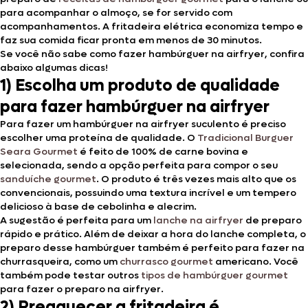
para acompanhar o almoço, se for servido com
acompanhamentos. A fritadeira elétrica economiza tempo e
faz sua comida ficar pronta em menos de 30 minutos.
Se você não sabe como fazer hambúrguer na airfryer, confira
abaixo algumas dicas!
1) Escolha um produto de qualidade
para fazer hambúrguer na airfryer
Para fazer um hambúrguer na airfryer suculento é preciso
escolher uma proteína de qualidade. O
Tradicional Burguer
Seara Gourmet
é feito de 100% de carne bovina e
selecionada, sendo a opção perfeita para compor o seu
sanduíche gourmet
. O produto é três vezes mais alto que os
convencionais, possuindo uma textura incrível e um tempero
delicioso à base de cebolinha e alecrim.
A sugestão é perfeita para um
lanche na airfryer
de preparo
rápido e prático. Além de deixar a hora do lanche completa, o
preparo desse hambúrguer também é perfeito para fazer na
churrasqueira, como um
churrasco gourmet
americano. Você
também pode testar outros
tipos de hambúrguer gourmet
para fazer o preparo na airfryer.
2) Preaquecer a fritadeira é