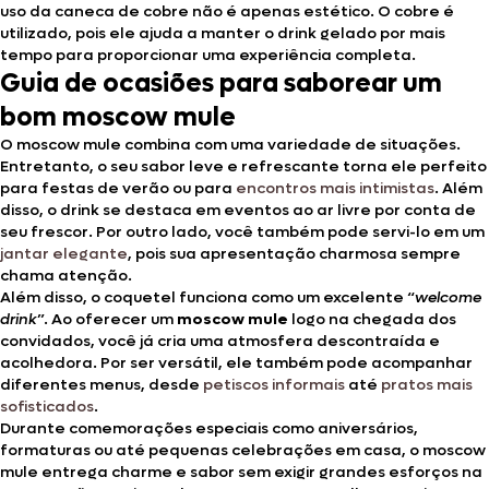
uso da caneca de cobre não é apenas estético. O cobre é
utilizado, pois ele ajuda a manter o drink gelado por mais
tempo para proporcionar uma experiência completa.
Guia de ocasiões para saborear um
bom moscow mule
O moscow mule combina com uma variedade de situações.
Entretanto, o seu sabor leve e refrescante torna ele perfeito
para festas de verão ou para
encontros mais intimistas
. Além
disso, o drink se destaca em eventos ao ar livre por conta de
seu frescor. Por outro lado, você também pode servi-lo em um
jantar elegante
, pois sua apresentação charmosa sempre
chama atenção.
Além disso, o coquetel funciona como um excelente “
welcome
drink
”. Ao oferecer um
moscow mule
logo na chegada dos
convidados, você já cria uma atmosfera descontraída e
acolhedora. Por ser versátil, ele também pode acompanhar
diferentes menus, desde
petiscos informais
até
pratos mais
sofisticados
.
Durante comemorações especiais como aniversários,
formaturas ou até pequenas celebrações em casa, o moscow
mule
entrega charme e sabor sem exigir grandes esforços na