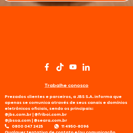
Trabalhe conosco
Prezados clientes e parceiros, a JBS S.A. informa que
apenas se comunica através de seus canais e domínios
eletrônicos oficiais, sendo os principais:
@jbs.com.br
|
@friboi.com.br
@jbssa.com
|
@seara.com.br
0800 047 2425
11 4950-8096
Qualquer tentativa de contato e/ou comunicação