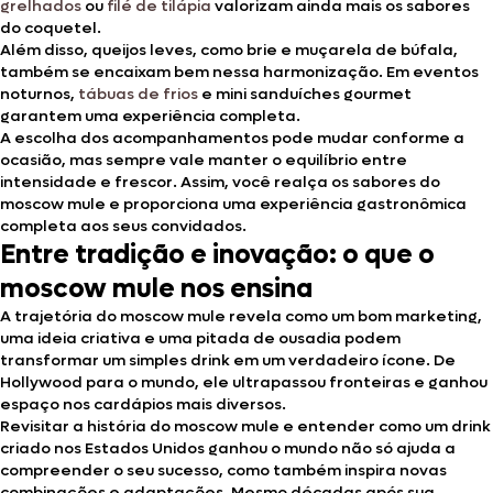
grelhados
ou
filé de tilápia
valorizam ainda mais os sabores
do coquetel.
Além disso, queijos leves, como brie e muçarela de búfala,
também se encaixam bem nessa harmonização. Em eventos
noturnos,
tábuas de frios
e mini sanduíches gourmet
garantem uma experiência completa.
A escolha dos acompanhamentos pode mudar conforme a
ocasião, mas sempre vale manter o equilíbrio entre
intensidade e frescor. Assim, você realça os sabores do
moscow mule e proporciona uma experiência gastronômica
completa aos seus convidados.
Entre tradição e inovação: o que o
moscow mule nos ensina
A trajetória do moscow mule revela como um bom marketing,
uma ideia criativa e uma pitada de ousadia podem
transformar um simples drink em um verdadeiro ícone. De
Hollywood para o mundo, ele ultrapassou fronteiras e ganhou
espaço nos cardápios mais diversos.
Revisitar a história do moscow mule e entender como um drink
criado nos Estados Unidos ganhou o mundo não só ajuda a
compreender o seu sucesso, como também inspira novas
combinações e adaptações. Mesmo décadas após sua