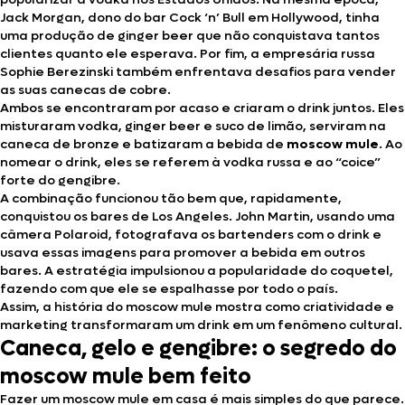
Jack Morgan, dono do bar Cock ‘n’ Bull em Hollywood, tinha
uma produção de ginger beer que não conquistava tantos
clientes quanto ele esperava. Por fim, a empresária russa
Sophie Berezinski também enfrentava desafios para vender
as suas canecas de cobre.
Ambos se encontraram por acaso e criaram o drink juntos. Eles
misturaram vodka, ginger beer e suco de limão, serviram na
caneca de bronze e batizaram a bebida de
moscow mule
. Ao
nomear o drink, eles se referem à vodka russa e ao “coice”
forte do gengibre.
A combinação funcionou tão bem que, rapidamente,
conquistou os bares de Los Angeles. John Martin, usando uma
câmera Polaroid, fotografava os bartenders com o drink e
usava essas imagens para promover a bebida em outros
bares. A estratégia impulsionou a popularidade do coquetel,
fazendo com que ele se espalhasse por todo o país.
Assim, a história do moscow mule mostra como criatividade e
marketing transformaram um drink em um fenômeno cultural.
Caneca, gelo e gengibre: o segredo do
moscow mule bem feito
Fazer um moscow mule em casa é mais simples do que parece.