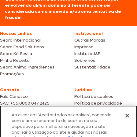
envolvendo algum domínio diferente pode ser
considerada como indevida e/ou uma tentativa de
fraude
Nossas Linhas
Institucional
Seara Internacional
Outras Marcas
Seara Food Solutions
Imprensa
Seara Kit Festa
Instituto J&F
Minha Receita
Sobre nós
Seara Animal Ingredientes
Sustentabilidade
Promoções
Contato
Jurídico
Fale Conosco
Política de cookies
SAC: +55 0800 047 2425
Política de privacidade
Ao clicar em "Aceitar todos os cookies", concorda
Fotos meramente ilustrativas | Ofertas válidas enquanto durarem os
com o armazenamento de cookies no seu
estoques dos nossos parceiros | Vendas sujeitas a análise e confirmação
dispositivo para melhorar a navegação no site,
de dados.
analisar a utilização do site e ajudar nas nossas
Os preços, promoções e condições de pagamento são válidos