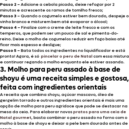
Passo 2 –
Adicione a cebola picada, deixe refogar por 2
minutos e acrescente os ramos de tomilho fresco;
Passo 3 –
Quando o cogumelo estiver bem dourado, despeje o
vinho branco e misturem bem até evaporar o álcool;
Passo 4 –
Finalize com o creme de leite fresco e com os
temperos, que podem ser um pouco de sal e pimenta-do-
reino. Deixe o molho de cogumelos reduzir em fogo baixo até
ficar mais espesso e desligue;
Passo 5 –
Bata todos os ingredientes no liquidificador e está
pronto! Agora, é só
pincelar o peru de Natal
com essa mistura
e continuar regando o molho enquanto ele estiver assando.
3. Molho para peru assado à base de
shoyu é uma receita simples e gostosa,
feita com ingredientes orientais
A receita que combina shoyu, açúcar mascavo, óleo de
gergelim torrado e outros ingredientes orientais é mais uma
opção de molho para peru agridoce que pode se destacar na
mesa da ceia. Para elaborar novos
pratos para uma ceia de
Natal gourmet
, basta combinar o peru assado no forno com o
molho à base de shoyu e deixar a pele bem dourada antes de