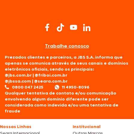
Trabalhe conosco
Prezados clientes e parceiros, a JBS S.A. informa que
apenas se comunica através de seus canais e domínios
eletrônicos oficiais, sendo os principais:
@jbs.com.br
|
@friboi.com.br
@jbssa.com
|
@seara.com.br
0800 047 2425
11 4950-8096
Qualquer tentativa de contato e/ou comunicação
envolvendo algum domínio diferente pode ser
considerada como indevida e/ou uma tentativa de
fraude
Nossas Linhas
Institucional
Seara Internacional
Outras Marcas