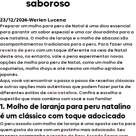
saboroso
23/12/2024
•
Werlen Lucena
Preparar um molho para peru de Natal é uma dica essencial
para garantir um sabor especial e uma cor douradinha para a
ave natalina. O molho de laranja e o molho de abacaxi são
acompanhamentos tradicionais para o peru. Para fazer uma
receita de peru
com um toque diferente na ceia de Natal
deste ano, no entanto, vale a pena experimentar novas
opções de molho para peru de Natal, como um molho de
cogumelos, molho shoyu e até mesmo um molho agridoce
japonês.
Aqui, você vai encontrar o passo a passo de receitas clássicas
e outras opções mais autênticas que podem fazer parte de
diferentes estilos de
ceia natalina
. Confira e escolha a
sugestão que mais combina com você e sua família!
1. Molho de laranja para peru natalino
é um clássico com toque adocicado
O peru assado com molho de laranja é uma aposta certa para
quem gosta da ave com um gostinho mais adocicado. Seu
preparo acompanha a
receita de Peru Assado Seara com