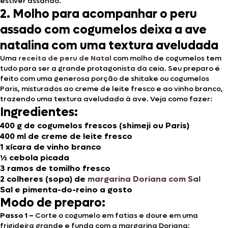
estiver assando.
2. Molho para acompanhar o peru
assado com cogumelos deixa a ave
natalina com uma textura aveludada
Uma
receita de peru de Natal
com molho de cogumelos tem
tudo para ser a grande protagonista da ceia. Seu preparo é
feito com uma generosa porção de shitake ou cogumelos
Paris, misturados ao creme de leite fresco e ao vinho branco,
trazendo uma textura aveludada à ave. Veja como fazer:
Ingredientes:
400 g de cogumelos frescos (shimeji ou Paris)
400 ml de creme de leite fresco
1 xícara de vinho branco
½ cebola picada
3 ramos de tomilho fresco
2 colheres (sopa) de
margarina Doriana com Sal
Sal e pimenta-do-reino a gosto
Modo de preparo:
Passo 1 –
Corte o cogumelo em fatias e doure em uma
frigideira grande e funda com a margarina Doriana;