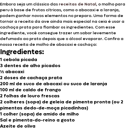
Embora seja um clássico das
receitas de Natal
, o molho para
peru à base de frutas cítricas, como o abacaxi e a laranja,
podem ganhar novos elementos no preparo. Uma forma de
tornar a receita da ave ainda mais especial na ceia é usar a
cachaça prata para flambar os ingredientes. Com esse
ingrediente, você consegue trazer um sabor levemente
defumado ao prato depois que o álcool evaporar. Confira a
nossa receita de molho de abacaxi e cachaça:
Ingredientes:
1 cebola picada
3 dentes de alho picados
½ abacaxi
2 doses de cachaça prata
200 ml de suco de abacaxi ou suco de laranja
100 ml de caldo de frango
2 folhas de louro frescas
2 colheres (sopa) de geleia de pimenta pronta (ou 2
pimentas dedo-de-moça picadinhas)
1 colher (sopa) de amido de milho
Sal e pimenta-do-reino a gosto
Azeite de oliva