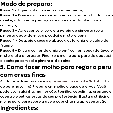
Modo de preparo:
Passo 1 –
Pique o abacaxi em cubos pequenos;
Passo 2 –
Doure o alho e a cebola em uma panela funda com o
azeite, adicione os pedaços de abacaxi e flambe com a
cachaça;
Passo 3 –
Acrescente o louro e a geleia de pimenta (ou a
pimenta dedo-de-moça picada) e misture bem;
Passo 4 –
Despeje o suco de abacaxi ou laranja e o caldo de
frango;
Passo 5 –
Dilua a colher de amido em 1 colher (sopa) de água e
misture até engrossar. Finalize o molho para peru de abacaxi
e cachaça com sal e pimenta-do-reino.
5. Como fazer molho para regar o peru
com ervas finas
Ainda tem dúvidas sobre
o que servir na ceia de Natal
junto
ao peru natalino? Prepare um molho a base de ervas! Você
pode usar salsinha, manjericão, tomilho, cebolinha, orégano e
coentro e outras ervas de sua preferência. Basta distribuir o
molho para peru sobre a ave e caprichar na apresentação.
Ingredientes: