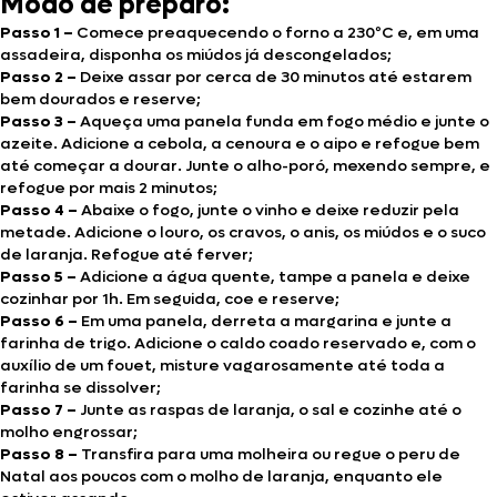
Modo de preparo:
Passo 1 –
Comece preaquecendo o forno a 230ºC e, em uma
assadeira, disponha os miúdos já descongelados;
Passo 2 –
Deixe assar por cerca de 30 minutos até estarem
bem dourados e reserve;
Passo 3 –
Aqueça uma panela funda em fogo médio e junte o
azeite. Adicione a cebola, a cenoura e o aipo e refogue bem
até começar a dourar. Junte o alho-poró, mexendo sempre, e
refogue por mais 2 minutos;
Passo 4 –
Abaixe o fogo, junte o vinho e deixe reduzir pela
metade. Adicione o louro, os cravos, o anis, os miúdos e o suco
de laranja. Refogue até ferver;
Passo 5 –
Adicione a água quente, tampe a panela e deixe
cozinhar por 1h. Em seguida, coe e reserve;
Passo 6 –
Em uma panela, derreta a margarina e junte a
farinha de trigo. Adicione o caldo coado reservado e, com o
auxílio de um fouet, misture vagarosamente até toda a
farinha se dissolver;
Passo 7 –
Junte as raspas de laranja, o sal e cozinhe até o
molho engrossar;
Passo 8 –
Transfira para uma molheira ou regue o peru de
Natal aos poucos com o molho de laranja, enquanto ele