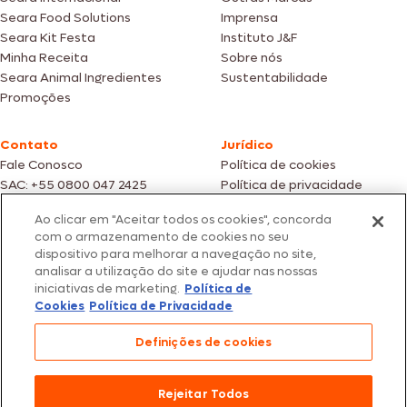
Seara Food Solutions
Imprensa
Seara Kit Festa
Instituto J&F
Minha Receita
Sobre nós
Seara Animal Ingredientes
Sustentabilidade
Promoções
Contato
Jurídico
Fale Conosco
Política de cookies
SAC: +55 0800 047 2425
Política de privacidade
Ao clicar em "Aceitar todos os cookies", concorda
Fotos meramente ilustrativas | Ofertas válidas enquanto durarem os
com o armazenamento de cookies no seu
estoques dos nossos parceiros | Vendas sujeitas a análise e confirmação
dispositivo para melhorar a navegação no site,
de dados.
analisar a utilização do site e ajudar nas nossas
Os preços, promoções e condições de pagamento são válidos
iniciativas de marketing.
Política de
exclusivamente para compras efetuadas em nossos parceiros.
Todos os produtos estão sujeitos a disponibilidade de estoque.
Cookies
Política de Privacidade
SEARA – CNPJ: 02.914.460/0202-67 – Av. Marginal Direita do Tietê, 500,
Definições de cookies
São Paulo/SP – CEP 05.118-100
© 2026 Seara. Todos os direitos reservados
Rejeitar Todos