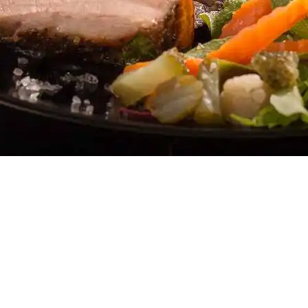
Doces, Bolos e Sobremesas
Pães e Massas
Bebidas
Entrevistas