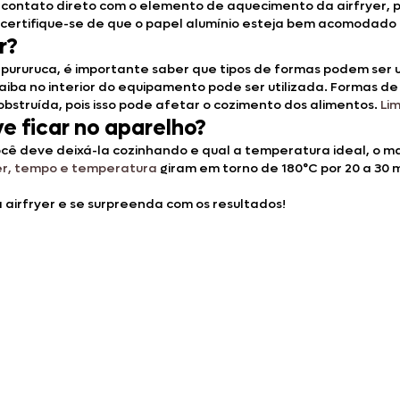
m contato direto com o elemento de aquecimento da airfryer, p
 certifique-se de que o papel alumínio esteja bem acomodado 
r?
ururuca, é importante saber que tipos de formas podem ser u
aiba no interior do equipamento pode ser utilizada. Formas de
 obstruída, pois isso pode afetar o cozimento dos alimentos.
Lim
e ficar no aparelho?
ê deve deixá-la cozinhando e qual a temperatura ideal, o m
er, tempo e temperatura
giram em torno de 180°C por 20 a 30 
airfryer e se surpreenda com os resultados!