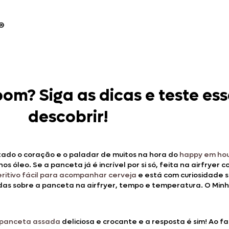
bom? Siga as dicas e teste es
descobrir!
tado o coração e o paladar de muitos na hora do
happy em ho
os óleo. Se a panceta já é incrível por si só, feita na airfrye
ritivo fácil para acompanhar cerveja
e está com curiosidade so
as sobre a panceta na airfryer, tempo e temperatura. O Minha
panceta assada
deliciosa e crocante e a resposta é sim! Ao f