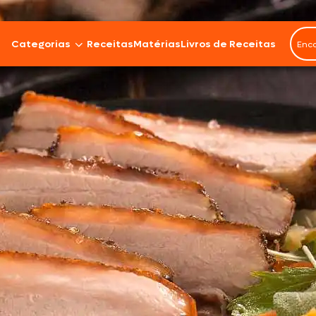
Categorias
Receitas
Matérias
Livros de Receitas
Bovinos
Cordeiro
Carnes Suínas
Aves
Frios e Embutidos
Peixes e Frutos do Mar
100% Vegetal