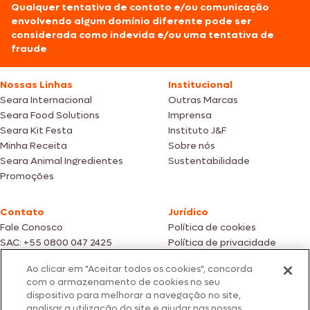
Qualquer tentativa de contato e/ou comunicação
envolvendo algum domínio diferente pode ser
considerada como indevida e/ou uma tentativa de
fraude
Nossas Linhas
Institucional
Seara Internacional
Outras Marcas
Seara Food Solutions
Imprensa
Seara Kit Festa
Instituto J&F
Minha Receita
Sobre nós
Seara Animal Ingredientes
Sustentabilidade
Promoções
Contato
Jurídico
Fale Conosco
Política de cookies
SAC: +55 0800 047 2425
Política de privacidade
Ao clicar em "Aceitar todos os cookies", concorda
Fotos meramente ilustrativas | Ofertas válidas enquanto durarem os
com o armazenamento de cookies no seu
estoques dos nossos parceiros | Vendas sujeitas a análise e confirmação
dispositivo para melhorar a navegação no site,
de dados.
analisar a utilização do site e ajudar nas nossas