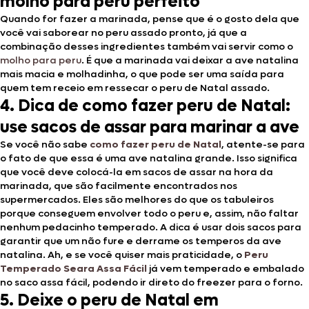
molho para peru perfeito
Quando for fazer a marinada, pense que é o gosto dela que
você vai saborear no peru assado pronto, já que a
combinação desses ingredientes também vai servir como o
molho para peru
. É que a marinada vai deixar a ave natalina
mais macia e molhadinha, o que pode ser uma saída para
quem tem receio em ressecar o peru de Natal assado.
4. Dica de como fazer peru de Natal:
use sacos de assar para marinar a ave
Se você não sabe
como fazer peru de Natal
, atente-se para
o fato de que essa é uma ave natalina grande. Isso significa
que você deve colocá-la em sacos de assar na hora da
marinada, que são facilmente encontrados nos
supermercados. Eles são melhores do que os tabuleiros
porque conseguem envolver todo o peru e, assim, não faltar
nenhum pedacinho temperado. A dica é usar dois sacos para
garantir que um não fure e derrame os temperos da ave
natalina. Ah, e se você quiser mais praticidade, o
Peru
Temperado Seara Assa Fácil
já vem temperado e embalado
no saco assa fácil, podendo ir direto do freezer para o forno.
5. Deixe o peru de Natal em