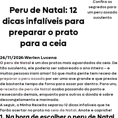
Confira os
segredos para
Peru de Natal: 12
um peru assado
suculento
dicas infalíveis para
preparar o prato
para a ceia
26/11/2024
•
Werlen Lucena
O
peru de Natal
é um dos pratos mais aguardados da ceia. De
tão suculento, ele poderia ser saboreado o ano inteiro – e
muitas pessoas iriam amar! Só que muita gente tem receio de
preparar o peru assado
por ser uma ave grande e que precisa
de bastante tempo de forno para assar por dentro. Para uns,
a
receita de peru de Natal
acaba passando do ponto e
ressecando demais, enquanto para outros a dúvida é sobre
descongelamento e marinada.
A seguir, o Minha Receita separou 12 dicas infalíveis que te
farão acertar no prato na
ceia de Natal
. Anote e capriche!
1. Na hora de escolher o peru de Natal,