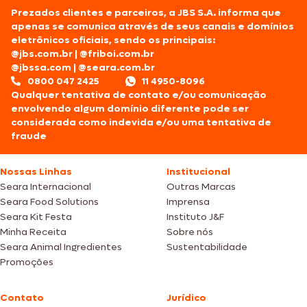
Prezados clientes e parceiros, a JBS S.A. informa que
apenas se comunica através de seus canais e domínios
eletrônicos oficiais, sendo os principais:
@jbs.com.br
|
@friboi.com.br
@jbssa.com
|
@seara.com.br
0800 047 2425
11 4950-8096
Qualquer tentativa de contato e/ou comunicação
envolvendo algum domínio diferente pode ser
considerada como indevida e/ou uma tentativa de
fraude
Nossas Linhas
Institucional
Seara Internacional
Outras Marcas
Seara Food Solutions
Imprensa
Seara Kit Festa
Instituto J&F
Minha Receita
Sobre nós
Seara Animal Ingredientes
Sustentabilidade
Promoções
Contato
Jurídico