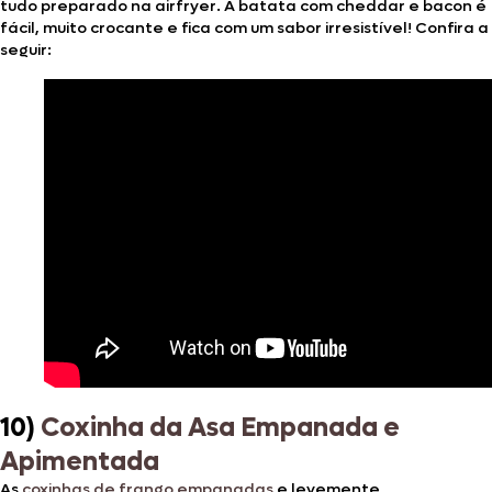
tudo preparado na airfryer. A batata com cheddar e bacon é
fácil, muito crocante e fica com um sabor irresistível! Confira a
seguir:
10)
Coxinha da Asa Empanada e
Apimentada
As
coxinhas de frango empanadas
e levemente