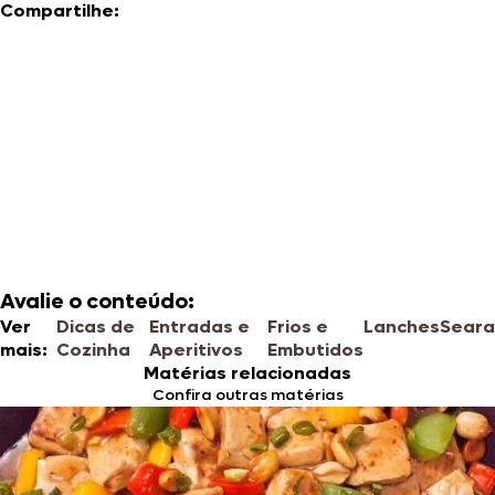
Compartilhe:
Avalie o conteúdo:
Ver
Dicas de
Entradas e
Frios e
Lanches
Seara
mais:
Cozinha
Aperitivos
Embutidos
Matérias relacionadas
Confira outras matérias