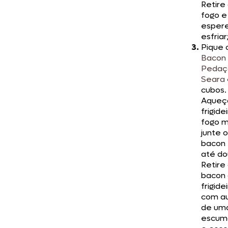
Retire
fogo e
esper
esfriar
Pique 
Bacon
Pedaç
Seara
cubos.
Aqueç
frigide
fogo m
junte o
bacon 
até do
Retire
bacon
frigide
com au
de um
escum