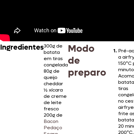
Modo
Ingredientes
300g de
Pré-a
batata
a airfr
de
em tiras
150ºC 
congelada
preparo
minuto
80g de
Acomo
queijo
batat
cheddar
tiras
½ xícara
conge
de creme
no ces
de leite
airfrye
fresco
frite a
200g de
batata
Bacon
20 min
Pedaço
200ºC,
Seara