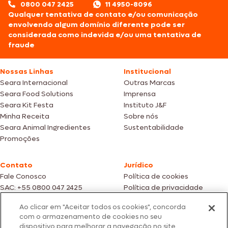
0800 047 2425
11 4950-8096
Qualquer tentativa de contato e/ou comunicação
envolvendo algum domínio diferente pode ser
considerada como indevida e/ou uma tentativa de
fraude
Nossas Linhas
Institucional
Seara Internacional
Outras Marcas
Seara Food Solutions
Imprensa
Seara Kit Festa
Instituto J&F
Minha Receita
Sobre nós
Seara Animal Ingredientes
Sustentabilidade
Promoções
Contato
Jurídico
Fale Conosco
Política de cookies
SAC: +55 0800 047 2425
Política de privacidade
Ao clicar em "Aceitar todos os cookies", concorda
Fotos meramente ilustrativas | Ofertas válidas enquanto durarem os
com o armazenamento de cookies no seu
estoques dos nossos parceiros | Vendas sujeitas a análise e confirmação
dispositivo para melhorar a navegação no site,