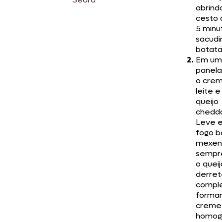
abrind
cesto 
5 minu
sacudi
batata
Em um
panela
o cre
leite e
queijo
chedda
Leve 
fogo b
mexen
sempr
o queij
derret
compl
forma
creme
homog