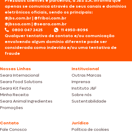
Prezados clientes e parceiros, a JBS S.A. informa que
apenas se comunica através de seus canais e domínios
eletrônicos oficiais, sendo os principais:
@jbs.com.br
|
@friboi.com.br
@jbssa.com
|
@seara.com.br
0800 047 2425
11 4950-8096
Qualquer tentativa de contato e/ou comunicação
envolvendo algum domínio diferente pode ser
considerada como indevida e/ou uma tentativa de
fraude
Nossas Linhas
Institucional
Seara Internacional
Outras Marcas
Seara Food Solutions
Imprensa
Seara Kit Festa
Instituto J&F
Minha Receita
Sobre nós
Seara Animal Ingredientes
Sustentabilidade
Promoções
Contato
Jurídico
Fale Conosco
Política de cookies