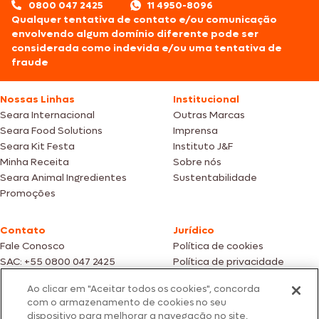
0800 047 2425
11 4950-8096
Qualquer tentativa de contato e/ou comunicação
envolvendo algum domínio diferente pode ser
considerada como indevida e/ou uma tentativa de
fraude
Nossas Linhas
Institucional
Seara Internacional
Outras Marcas
Seara Food Solutions
Imprensa
Seara Kit Festa
Instituto J&F
Minha Receita
Sobre nós
Seara Animal Ingredientes
Sustentabilidade
Promoções
Contato
Jurídico
Fale Conosco
Política de cookies
SAC: +55 0800 047 2425
Política de privacidade
Ao clicar em "Aceitar todos os cookies", concorda
Fotos meramente ilustrativas | Ofertas válidas enquanto durarem os
com o armazenamento de cookies no seu
estoques dos nossos parceiros | Vendas sujeitas a análise e confirmação
dispositivo para melhorar a navegação no site,