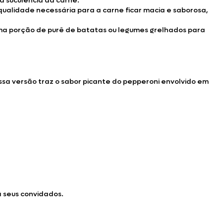
a suculência da carne.
qualidade necessária para a carne ficar macia e saborosa,
uma porção de purê de batatas ou legumes grelhados para
essa versão traz o sabor picante do pepperoni envolvido em
 seus convidados.