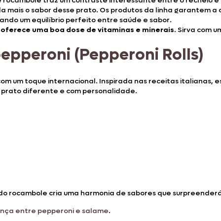
de rocambole traz um contraste interessante entre o recheio e 
a mais o sabor desse prato. Os produtos da linha garantem a 
iando um equilíbrio perfeito entre saúde e sabor.
 oferece uma boa dose de vitaminas e minerais
. Sirva com 
epperoni (Pepperoni Rolls)
om um toque internacional. Inspirada nas receitas italianas, 
 prato diferente e com personalidade.
do rocambole cria uma harmonia de sabores que surpreenderá
ença entre pepperoni e salame
.