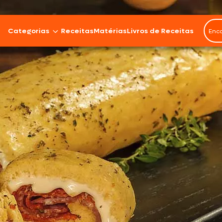
Categorias
Receitas
Matérias
Livros de Receitas
Bovinos
Cordeiro
Carnes Suínas
Aves
Frios e Embutidos
Peixes e Frutos do Mar
100% Vegetal