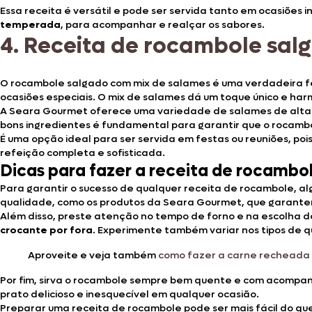
Essa receita é versátil e pode ser servida tanto em ocasiões
temperada
, para acompanhar e realçar os sabores.
4.
Receita de rocambole sal
O rocambole salgado com mix de salames é uma verdadeira fes
ocasiões especiais. O mix de salames dá um toque único e ha
A Seara Gourmet oferece uma variedade de salames de alta q
bons ingredientes é fundamental para garantir que o rocambo
É uma opção ideal para ser servida em festas ou reuniões, po
refeição completa e sofisticada.
Dicas para fazer a receita de rocambo
Para garantir o sucesso de qualquer receita de rocambole, a
qualidade, como os produtos da Seara Gourmet, que garantem
Além disso, preste atenção no tempo de forno e na escolha
crocante por fora
. Experimente também variar nos tipos de q
Aproveite e veja também
como fazer a carne recheada 
Por fim, sirva o rocambole sempre bem quente e com acompan
prato delicioso e inesquecível em qualquer ocasião.
Preparar uma receita de rocambole pode ser mais fácil do q