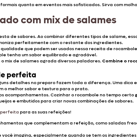
 informais quanto em eventos mais sofisticados. Sirva com mol
gado com mix de salames
ta de sabores. Ao combinar diferentes tipos de salame, essa 
rmoniza perfeitamente com o restante dos ingredientes.
ualidade que podem ser usados nessa receita de rocambole, 
le tenha um sabor equilibrado e agradável.
is o mix de salames agrada diversos paladares.
Combine o roc
le perfeita
lguns detalhes no preparo fazem toda a diferença. Uma dica e
 o melhor sabor e textura para o prato.
 dos acompanhamentos. Cozinhar o rocambole no tempo certo
ueijos e embutidos para criar novas combinações de sabores.
perfeita
para as suas refeições!
hamentos que complementam a refeição, como saladas frescas
ue você imagina, especialmente quando se tem os ingrediente