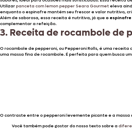
sabores, ideal para ocasiões mais sofisticadas. Essa receita 
Utilizar
panceta com lemon pepper Seara Gourmet
eleva aind
enquanto o espinafre mantém seu frescor e valor nutritivo, cr
Além de saborosa, essa receita é nutritiva, já que
o espinafre
complementar a refeição.
3.
Receita de rocambole de p
O rocambole de pepperoni, ou Pepperoni Rolls, é uma receita c
uma massa fina de rocambole. É perfeita para quem busca um
O contraste entre o pepperoni levemente picante e a massa 
Você também pode gostar do nosso texto sobre a
difer