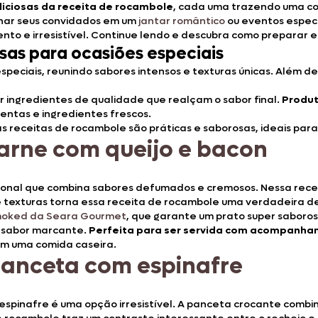
liciosas da receita de rocambole
, cada uma trazendo uma co
ionar seus convidados em um
jantar romântico
ou eventos especi
to e irresistível. Continue lendo e descubra como preparar es
sas para ocasiões especiais
peciais, reunindo sabores intensos e texturas únicas. Além de
r ingredientes de qualidade que realçam o sabor final.
Produt
entas e ingredientes frescos.
s receitas de rocambole são práticas e saborosas, ideais para
arne com queijo e bacon
onal que combina sabores defumados e cremosos. Nessa receit
 texturas torna essa receita de rocambole uma verdadeira del
Smoked da Seara Gourmet
, que garante um prato super sabor
m sabor marcante.
Perfeita para ser servida com acompanha
em uma comida caseira.
panceta com espinafre
spinafre é uma opção irresistível. A panceta crocante combi