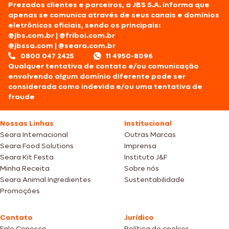
Prezados clientes e parceiros, a JBS S.A. informa que
apenas se comunica através de seus canais e domínios
eletrônicos oficiais, sendo os principais:
@jbs.com.br
|
@friboi.com.br
@jbssa.com
|
@seara.com.br
0800 047 2425
11 4950-8096
Qualquer tentativa de contato e/ou comunicação
envolvendo algum domínio diferente pode ser
considerada como indevida e/ou uma tentativa de
fraude
Nossas Linhas
Institucional
Seara Internacional
Outras Marcas
Seara Food Solutions
Imprensa
Seara Kit Festa
Instituto J&F
Minha Receita
Sobre nós
Seara Animal Ingredientes
Sustentabilidade
Promoções
Contato
Jurídico
Fale Conosco
Política de cookies