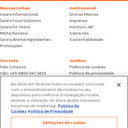
Nossas Linhas
Institucional
Seara Internacional
Outras Marcas
Seara Food Solutions
Imprensa
Seara Kit Festa
Instituto J&F
Minha Receita
Sobre nós
Seara Animal Ingredientes
Sustentabilidade
Promoções
Contato
Jurídico
Fale Conosco
Política de cookies
SAC: +55 0800 047 2425
Política de privacidade
Ao clicar em "Aceitar todos os cookies", concorda
Fotos meramente ilustrativas | Ofertas válidas enquanto durarem os
com o armazenamento de cookies no seu
estoques dos nossos parceiros | Vendas sujeitas a análise e confirmação
dispositivo para melhorar a navegação no site,
de dados.
analisar a utilização do site e ajudar nas nossas
Os preços, promoções e condições de pagamento são válidos
iniciativas de marketing.
Política de
exclusivamente para compras efetuadas em nossos parceiros.
Todos os produtos estão sujeitos a disponibilidade de estoque.
Cookies
Política de Privacidade
SEARA – CNPJ: 02.914.460/0202-67 – Av. Marginal Direita do Tietê, 500,
Definições de cookies
São Paulo/SP – CEP 05.118-100