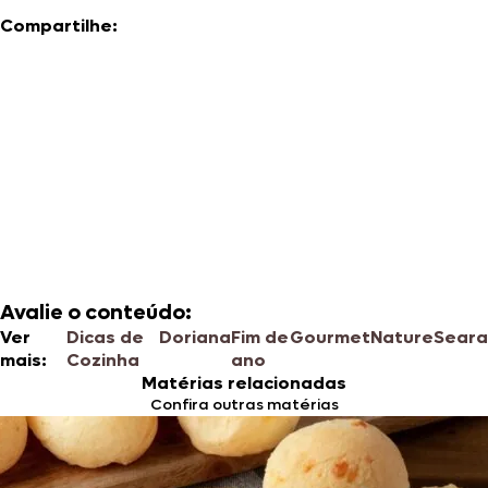
Compartilhe:
Avalie o conteúdo:
Ver
Dicas de
Doriana
Fim de
Gourmet
Nature
Seara
mais:
Cozinha
ano
Matérias relacionadas
Confira outras matérias