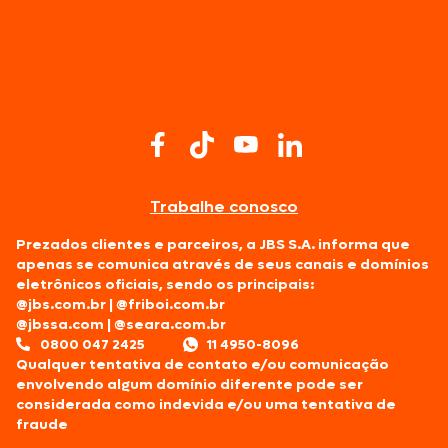
Trabalhe conosco
Prezados clientes e parceiros, a JBS S.A. informa que
apenas se comunica através de seus canais e domínios
eletrônicos oficiais, sendo os principais:
@jbs.com.br
|
@friboi.com.br
@jbssa.com
|
@seara.com.br
0800 047 2425
11 4950-8096
Qualquer tentativa de contato e/ou comunicação
envolvendo algum domínio diferente pode ser
considerada como indevida e/ou uma tentativa de
fraude