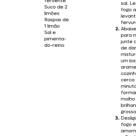
fervente
sal. L
Suco de 2
fogo a
limões
levant
Raspas de
fervur
1 limão
Abaixe
Sal e
para 
pimenta-
junte 
do-reino
de da
mistu
um ba
arame
cozinh
cerca
minuto
forma
molho
brilha
grosso
Deslig
fogo 
amorna