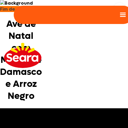
Fim de ano
Ave de
Natal
com
Molho de
Damasco
e Arroz
Negro