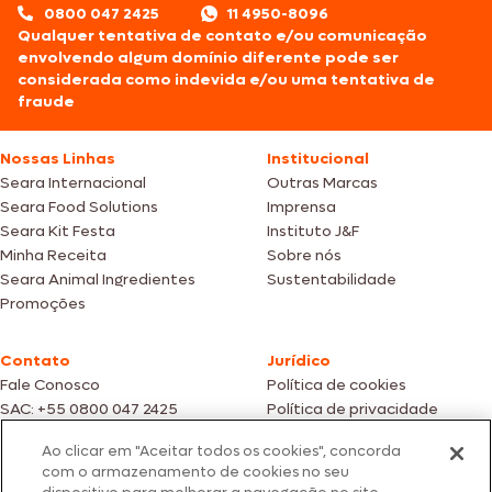
0800 047 2425
11 4950-8096
Qualquer tentativa de contato e/ou comunicação
envolvendo algum domínio diferente pode ser
considerada como indevida e/ou uma tentativa de
fraude
Nossas Linhas
Institucional
Seara Internacional
Outras Marcas
Seara Food Solutions
Imprensa
Seara Kit Festa
Instituto J&F
Minha Receita
Sobre nós
Seara Animal Ingredientes
Sustentabilidade
Promoções
Contato
Jurídico
Fale Conosco
Política de cookies
SAC: +55 0800 047 2425
Política de privacidade
Ao clicar em "Aceitar todos os cookies", concorda
Fotos meramente ilustrativas | Ofertas válidas enquanto durarem os
com o armazenamento de cookies no seu
estoques dos nossos parceiros | Vendas sujeitas a análise e confirmação