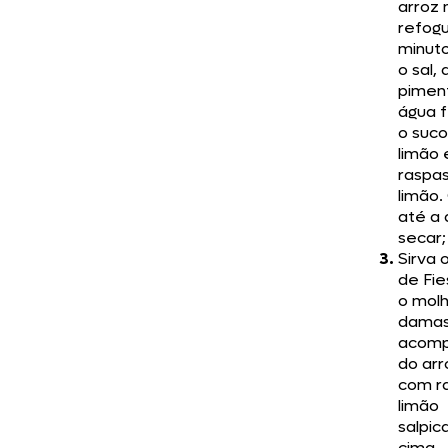
arroz 
refogu
minuto
o sal, 
piment
água 
o suco
limão 
raspa
limão.
até a
secar;
Sirva 
de Fi
o mol
dama
acom
do arr
com r
limão
salpic
cima.