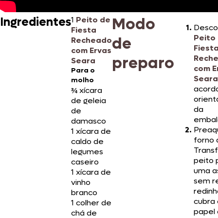
Modo
Ingredientes
1
Peito de
Desco
Fiesta
Peito
de
Recheado
Fiest
com Ervas
preparo
Rech
Seara
com E
Para o
Seara
molho
acord
¾ xícara
orien
de geleia
da
de
embal
damasco
Preaq
1 xícara de
forno 
caldo de
Transf
legumes
peito 
caseiro
uma a
1 xícara de
sem re
vinho
redinh
branco
cubra
1 colher de
papel 
chá de