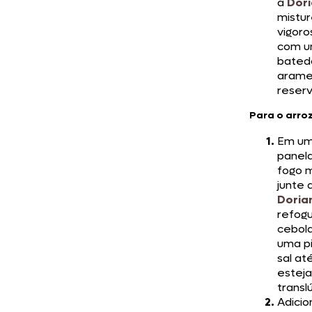
a
Dor
mistu
vigor
com 
bated
arame
reserv
Para o arro
Em u
panel
fogo 
junte 
Doria
refog
cebol
uma p
sal at
esteja
transl
Adicio