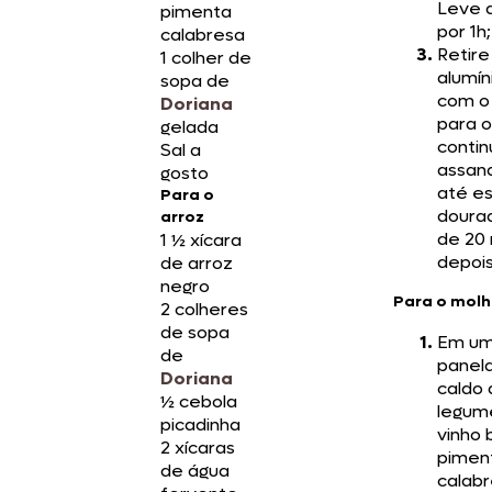
Leve 
pimenta
por 1h;
calabresa
Retire
1 colher de
alumín
sopa de
com o
Doriana
para o
gelada
conti
Sal a
assan
gosto
até es
Para o
doura
arroz
de 20
1 ½ xícara
depois
de arroz
negro
Para o mol
2 colheres
de sopa
Em u
de
panela
Doriana
caldo
½ cebola
legum
picadinha
vinho 
2 xícaras
pimen
de água
calabr