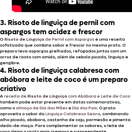
3. Risoto de linguiça de pernil com
aspargos tem acidez e frescor
O
Risoto de Linguiça
de Pernil com Aspargos
é uma receita
sofisticada que combina sabor e frescor no mesmo prato. O
preparo leva aspargos grelhados, refogados juntos com um
arroz de risoto com amido, além de cebola picada, linguiça e
gengibre.
4. Risoto de linguiça calabresa com
abóbora e leite de coco é um preparo
criativo
A
receita de
Risoto de Linguiça
com Abóbora e Leite de Coco
também pode estar presente em datas comemorativas,
como o
almoço de Dia das Mães
e
Dia dos Pais
. O prato
aproveita o sabor da
Linguiça Calabresa Seara
, combinando
alho picado, abóbora, castanha de caju, parmesão e pimenta
dedo-de-moça. Para complementar os sabores, o leite de
coco deixa o risoto mais cremoso e surpreendente.