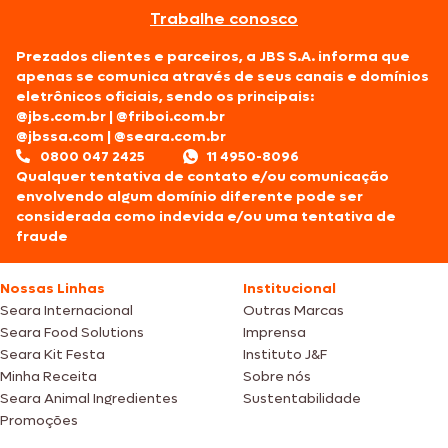
Trabalhe conosco
Prezados clientes e parceiros, a JBS S.A. informa que
apenas se comunica através de seus canais e domínios
eletrônicos oficiais, sendo os principais:
@jbs.com.br
|
@friboi.com.br
@jbssa.com
|
@seara.com.br
0800 047 2425
11 4950-8096
Qualquer tentativa de contato e/ou comunicação
envolvendo algum domínio diferente pode ser
considerada como indevida e/ou uma tentativa de
fraude
Nossas Linhas
Institucional
Seara Internacional
Outras Marcas
Seara Food Solutions
Imprensa
Seara Kit Festa
Instituto J&F
Minha Receita
Sobre nós
Seara Animal Ingredientes
Sustentabilidade
Promoções