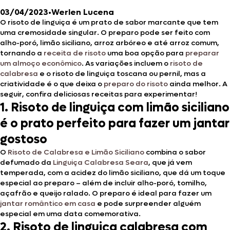
03/04/2023
•
Werlen Lucena
O risoto de linguiça é um prato de sabor marcante que tem
uma cremosidade singular. O preparo pode ser feito com
alho-poró, limão siciliano, arroz arbóreo e até arroz comum,
tornando a
receita de risoto
uma boa opção para
preparar
um almoço econômico
. As variações incluem o
risoto de
calabresa
e o risoto de linguiça toscana ou pernil, mas a
criatividade é o que deixa o
preparo do risoto
ainda melhor. A
seguir, confira deliciosas receitas para experimentar!
1. Risoto de linguiça com limão siciliano
é o prato perfeito para fazer um jantar
gostoso
O
Risoto de Calabresa e Limão Siciliano
combina o sabor
defumado da
Linguiça Calabresa Seara
, que já vem
temperada, com a acidez do limão siciliano, que dá um toque
especial ao preparo – além de incluir alho-poró, tomilho,
açafrão e queijo ralado. O preparo é ideal para fazer um
jantar romântico em casa
e pode surpreender alguém
especial em uma data comemorativa.
2. Risoto de linguiça calabresa com