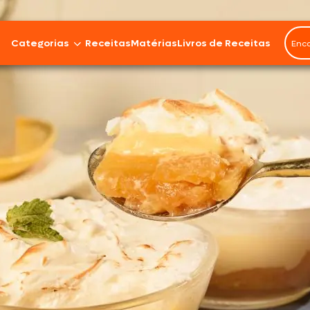
Categorias
Receitas
Matérias
Livros de Receitas
Bovinos
Cordeiro
Carnes Suínas
Aves
Frios e Embutidos
Peixes e Frutos do Mar
100% Vegetal