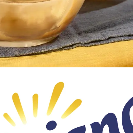
Doces, Bolos e Sobremesas
Pães e Massas
Bebidas
Entrevistas