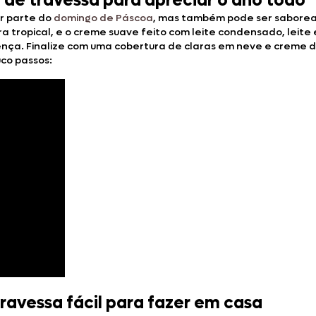
 de travessa para apreciar o ano todo
r parte do
domingo de Páscoa
, mas também pode ser saboread
ropical, e o creme suave feito com leite condensado, leite e 
nça. Finalize com uma cobertura de claras em neve e creme de
co passos:
avessa fácil para fazer em casa