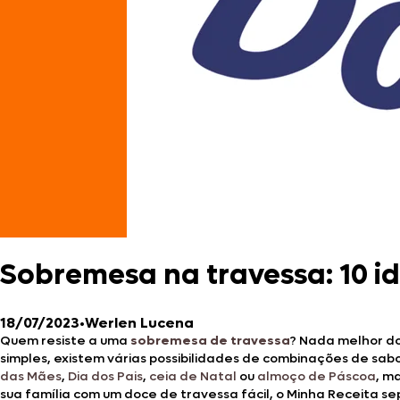
Sobremesa na travessa: 10 i
18/07/2023
•
Werlen Lucena
Quem resiste a uma
sobremesa de travessa
? Nada melhor d
simples, existem várias possibilidades de combinações de sa
das Mães
,
Dia dos Pais
,
ceia de Natal
ou
almoço de Páscoa
, m
sua família com um doce de travessa fácil, o Minha Receita se