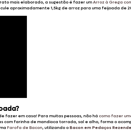
rato mais elaborado, a sugestão é fazer um
Arroz à Grega co
alcule aproximadamente 1,5kg de arroz para uma feijoada de 20
joada?
de fazer em casa! Para muitas pessoas, não há
como fazer uma
s com farinha de mandioca torrada, sal e alho, forma o acom
 uma
Farofa de Bacon
, utilizando o
Bacon em Pedaços Rezend