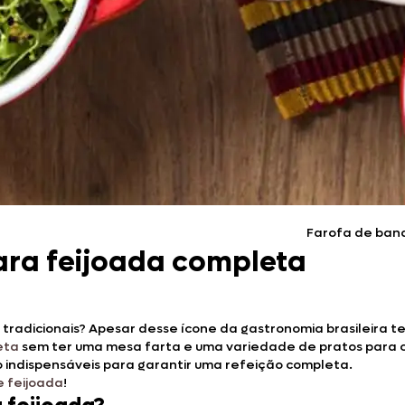
Doces, Bolos e Sobremesas
Pães e Massas
Bebidas
Entrevistas
Farofa de bana
ra feijoada completa
 tradicionais? Apesar desse ícone da gastronomia brasileira t
eta
sem ter uma mesa farta e uma variedade de pratos para 
o indispensáveis para garantir uma refeição completa.
e feijoada
!