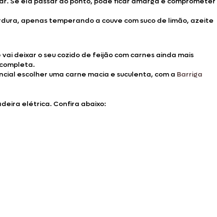
har. Se ela passar do ponto, pode ficar amarga e comprometer
rdura, apenas temperando a couve com suco de limão, azeite
ai deixar o seu cozido de feijão com carnes ainda mais
 completa.
encial escolher uma carne macia e suculenta, com a
Barriga
eira elétrica. Confira abaixo: