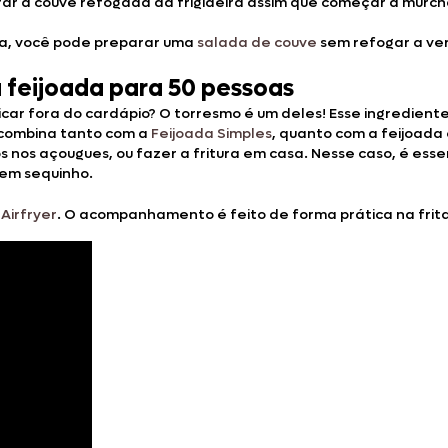
irar a couve refogada da frigideira assim que começar a murc
da, você pode preparar uma
salada de couve
sem refogar a ve
eijoada para 50 pessoas
 fora do cardápio? O torresmo é um deles! Esse ingrediente v
e combina tanto com a
Feijoada Simples
, quanto com a feijoada
 nos açougues, ou fazer a fritura em casa. Nesse caso, é ess
em sequinho.
Airfryer
. O acompanhamento é feito de forma prática na fritad