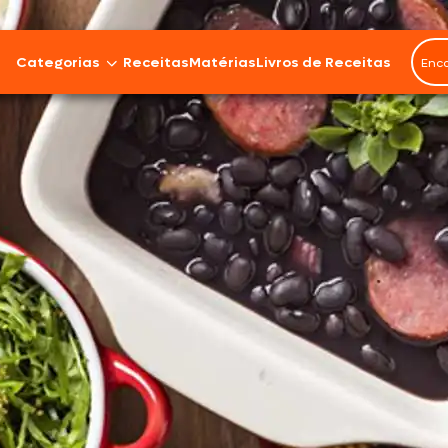
Categorias
Receitas
Matérias
Livros de Receitas
Bovinos
Cordeiro
Carnes Suínas
Aves
Frios e Embutidos
Peixes e Frutos do Mar
100% Vegetal