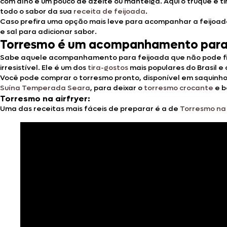
com alho e um pouco de azeite ou manteiga. Aqui o truque é t
todo o sabor da sua
receita de feijoada
.
Caso prefira uma opção mais leve para acompanhar a feijoa
e sal para adicionar sabor.
Torresmo é um acompanhamento para f
Sabe aquele acompanhamento para feijoada que não pode ficar
irresistível. Ele é um dos
tira-gostos
mais populares do Brasil 
Você pode comprar o torresmo pronto, disponível em saquinhos
Suína Temperada Seara
, para deixar o
torresmo crocante
e b
Torresmo na airfryer:
Uma das receitas mais fáceis de preparar é a de
Torresmo na 