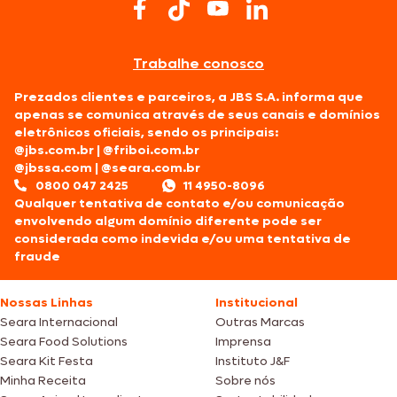
Trabalhe conosco
Prezados clientes e parceiros, a JBS S.A. informa que
apenas se comunica através de seus canais e domínios
eletrônicos oficiais, sendo os principais:
@jbs.com.br
|
@friboi.com.br
@jbssa.com
|
@seara.com.br
0800 047 2425
11 4950-8096
Qualquer tentativa de contato e/ou comunicação
envolvendo algum domínio diferente pode ser
considerada como indevida e/ou uma tentativa de
fraude
Nossas Linhas
Institucional
Seara Internacional
Outras Marcas
Seara Food Solutions
Imprensa
Seara Kit Festa
Instituto J&F
Minha Receita
Sobre nós