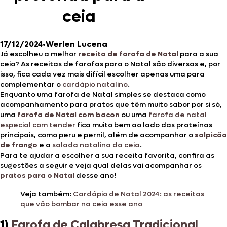
ceia
17/12/2024
•
Werlen Lucena
Já escolheu a melhor
receita de farofa de Natal
para a sua
ceia? As receitas de farofas para o Natal são diversas e, por
isso, fica cada vez mais difícil escolher apenas uma para
complementar o
cardápio natalino
.
Enquanto uma farofa de Natal simples se destaca como
acompanhamento para pratos que têm muito sabor por si só,
uma
farofa de Natal com bacon
ou uma
farofa de natal
especial com tender
fica muito bem ao lado das proteínas
principais, como peru e pernil, além de acompanhar o
salpicão
de frango
e a
salada natalina da ceia
.
Para te ajudar a escolher a sua receita favorita, confira as
sugestões a seguir e veja qual delas vai acompanhar os
pratos para o Natal
desse ano!
Veja também:
Cardápio de Natal 2024: as receitas
que vão bombar na ceia esse ano
1)
Farofa de Calabresa Tradicional