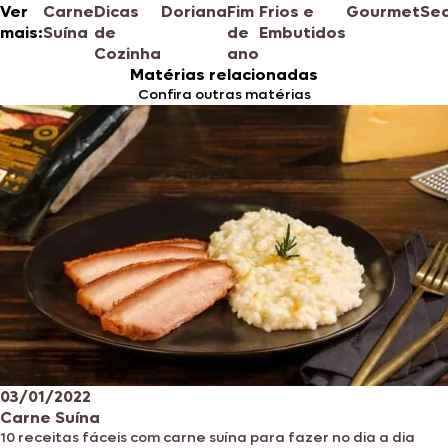
Ver
Carne
Dicas
Doriana
Fim
Frios e
Gourmet
Se
mais:
Suína
de
de
Embutidos
Cozinha
ano
Matérias relacionadas
Confira outras matérias
03/01/2022
Carne Suína
10 receitas fáceis com carne suína para fazer no dia a dia