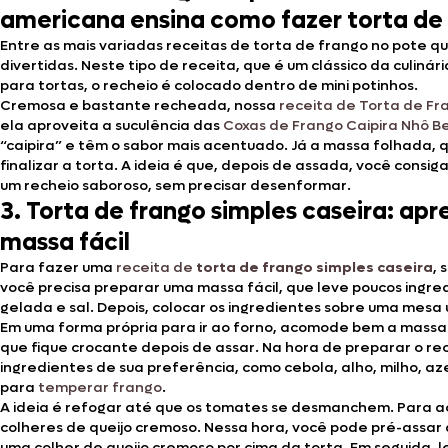
americana ensina como fazer torta de
Entre as mais variadas receitas de torta de frango no pote 
divertidas.
Neste tipo de receita, que é um clássico da culiná
para tortas, o recheio é colocado dentro de mini potinhos.
Cremosa e bastante recheada, nossa
receita de Torta de Fr
ela aproveita a suculência das
Coxas de Frango Caipira Nhô B
“caipira” e têm o sabor mais acentuado. Já a massa folhada, q
finalizar a torta. A ideia é que, depois de assada, você cons
um recheio saboroso, sem precisar desenformar.
3. Torta de frango simples caseira: a
massa fácil
Para fazer uma
receita de
torta de frango simples caseira
, 
você precisa preparar uma massa fácil, que leve poucos ingre
gelada e sal. Depois, colocar os ingredientes sobre uma me
Em uma forma própria para ir ao forno, acomode bem a massa (
que fique crocante depois de assar. Na hora de preparar o re
ingredientes de sua preferência, como cebola, alho, milho, a
para
temperar frango
.
A ideia é refogar até que os tomates se desmanchem. Para ac
colheres de queijo cremoso. Nessa hora, você pode pré-assar 
uma colher de queijo cremoso por cima da torta. Em seguida, l