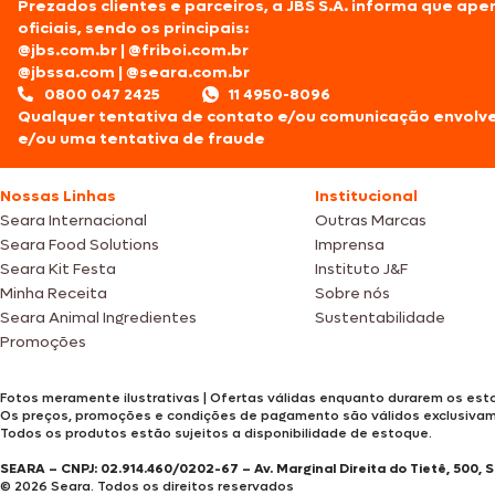
Prezados clientes e parceiros, a JBS S.A. informa que ap
oficiais, sendo os principais:
@jbs.com.br
|
@friboi.com.br
@jbssa.com
|
@seara.com.br
0800 047 2425
11 4950-8096
Qualquer tentativa de contato e/ou comunicação envolv
e/ou uma tentativa de fraude
Nossas Linhas
Institucional
Seara Internacional
Outras Marcas
Seara Food Solutions
Imprensa
Seara Kit Festa
Instituto J&F
Minha Receita
Sobre nós
Seara Animal Ingredientes
Sustentabilidade
Promoções
Fotos meramente ilustrativas | Ofertas válidas enquanto durarem os esto
Os preços, promoções e condições de pagamento são válidos exclusiva
Todos os produtos estão sujeitos a disponibilidade de estoque.
SEARA – CNPJ: 02.914.460/0202-67 – Av. Marginal Direita do Tietê, 500, 
© 2026 Seara. Todos os direitos reservados