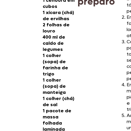
preparo
1 cenoura em
tá
cubos
p
1 xícara (chá)
E
de ervilhas
f
2 folhas de
l
louro
at
400 ml de
C
caldo de
p
legumes
t
1 colher
s
(sopa) de
c
farinha de
p
trigo
p
1 colher
E
(sopa) de
m
manteiga
p
1 colher (chá)
e
de sal
tr
1 pacote de
A
massa
m
folhada
u
laminada