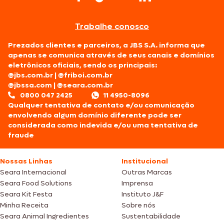
Trabalhe conosco
Prezados clientes e parceiros, a JBS S.A. informa que
apenas se comunica através de seus canais e domínios
eletrônicos oficiais, sendo os principais:
@jbs.com.br
|
@friboi.com.br
@jbssa.com
|
@seara.com.br
0800 047 2425
11 4950-8096
Qualquer tentativa de contato e/ou comunicação
envolvendo algum domínio diferente pode ser
considerada como indevida e/ou uma tentativa de
fraude
Nossas Linhas
Institucional
Seara Internacional
Outras Marcas
Seara Food Solutions
Imprensa
Seara Kit Festa
Instituto J&F
Minha Receita
Sobre nós
Seara Animal Ingredientes
Sustentabilidade