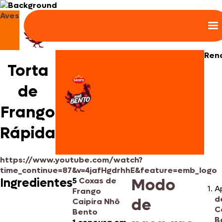
Aves
Ren
Torta
de
Frango
Rápida
https://www.youtube.com/watch?
time_continue=87&v=4jafHgdrhhE&feature=emb_logo
Modo
Ingredientes
5
Coxas de
A
Frango
d
de
Caipira Nhô
C
Bento
B