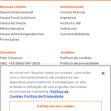
Nossas Linhas
Institucional
Seara Internacional
Outras Marcas
Seara Food Solutions
Imprensa
Seara Kit Festa
Instituto J&F
Minha Receita
Sobre nós
Seara Animal Ingredientes
Sustentabilidade
Promoções
Contato
Jurídico
Fale Conosco
Política de cookies
SAC: +55 0800 047 2425
Política de privacidade
Ao clicar em "Aceitar todos os cookies", concorda
Fotos meramente ilustrativas | Ofertas válidas enquanto durarem os
com o armazenamento de cookies no seu
estoques dos nossos parceiros | Vendas sujeitas a análise e confirmação
dispositivo para melhorar a navegação no site,
de dados.
analisar a utilização do site e ajudar nas nossas
Os preços, promoções e condições de pagamento são válidos
iniciativas de marketing.
Política de
exclusivamente para compras efetuadas em nossos parceiros.
Todos os produtos estão sujeitos a disponibilidade de estoque.
Cookies
Política de Privacidade
SEARA – CNPJ: 02.914.460/0202-67 – Av. Marginal Direita do Tietê, 500,
Definições de cookies
São Paulo/SP – CEP 05.118-100