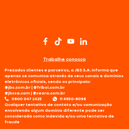
Trabalhe conosco
Prezados clientes e parceiros, a JBS S.A. informa que
apenas se comunica através de seus canais e domínios
eletrônicos oficiais, sendo os principais:
@jbs.com.br
|
@friboi.com.br
@jbssa.com
|
@seara.com.br
0800 047 2425
11 4950-8096
Qualquer tentativa de contato e/ou comunicação
envolvendo algum domínio diferente pode ser
considerada como indevida e/ou uma tentativa de
fraude