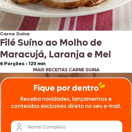
Carne Suína
Filé Suíno ao Molho de
Maracujá, Laranja e Mel
6 Porções
•
120 min
MAIS RECEITAS CARNE SUíNA
Fique por dentro
Receba novidades, lançamentos e
conteúdos exclusivos direto no seu e-mail.
Nome Completo