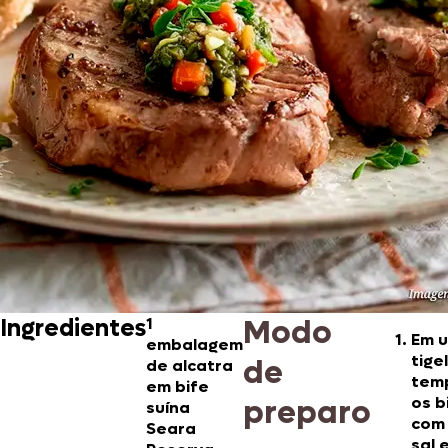
Modo
Ingredientes
1
Em 
embalagem
tige
de
de alcatra
tem
em bife
preparo
os b
suína
com 
Seara
sal 