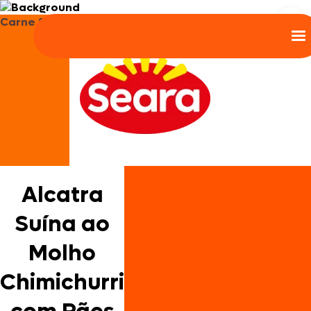
Carne Suína
Alcatra
Suína ao
Molho
Chimichurri