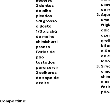
Reserva
pim
2 dentes
do r
de alho
Aqu
picados
uma
Sal grosso
frigi
a gosto
adic
1/3 xic chá
azei
de molho
grel
chimichurri
bife
pronto
a 4 
Fatias de
de 
pão
lado
tostados
Sirv
para servir
o m
2 colheres
chim
de sopa de
e as
azeite
fati
pão
Compartilhe: