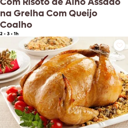
Com Risoto de Alho Assado
na Grelha Com Queijo
Coalho
2 - 3
•
1h