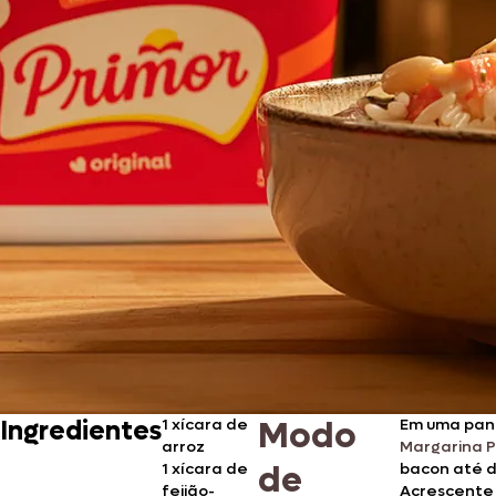
Modo
Ingredientes
1
xícara de
Em uma pane
arroz
Margarina P
de
1
xícara de
bacon até d
feijão-
Acrescente 