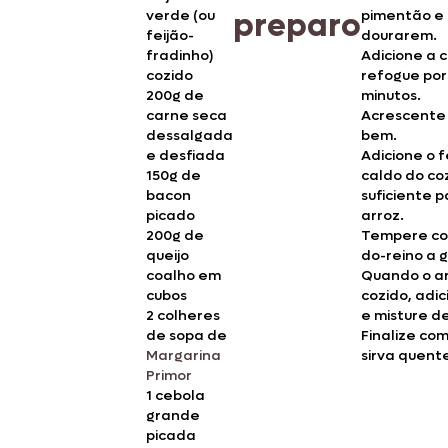
preparo
verde (ou
pimentão e
feijão-
dourarem.
fradinho)
Adicione a 
cozido
refogue por
200g
de
minutos.
carne seca
Acrescente 
dessalgada
bem.
e desfiada
Adicione o f
150g
de
caldo do co
bacon
suficiente p
picado
arroz.
200g
de
Tempere co
queijo
do-reino a g
coalho em
Quando o ar
cubos
cozido, adic
2
colheres
e misture d
de sopa de
Finalize co
Margarina
sirva quent
Primor
1
cebola
grande
picada