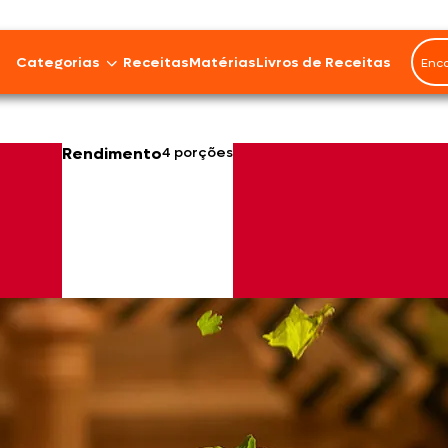
Categorias
Receitas
Matérias
Livros de Receitas
Bovinos
Rendimento
4 porções
Cordeiro
Carnes Suínas
Aves
Frios e Embutidos
Peixes e Frutos do Mar
100% Vegetal