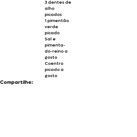
3
dentes de
alho
picados
1
pimentão
verde
picado
Sal e
pimenta-
do-reino a
gosto
Coentro
picado a
gosto
Compartilhe: