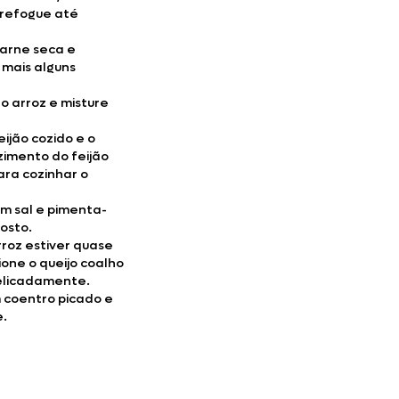
 refogue até
carne seca e
 mais alguns
o arroz e misture
eijão cozido e o
zimento do feijão
ara cozinhar o
m sal e pimenta-
osto.
roz estiver quase
ione o queijo coalho
elicadamente.
m coentro picado e
e.