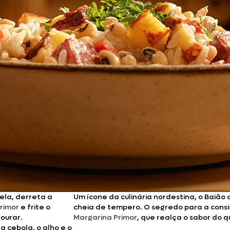
Doces, Bolos e Sobremesas
Pães e Massas
Bebidas
Entrevistas
la, derreta a
Um ícone da culinária nordestina, o Baião
rimor
e frite o
cheia de tempero. O segredo para a consis
ourar.
Margarina Primor
, que realça o sabor do q
a cebola, o alho e o