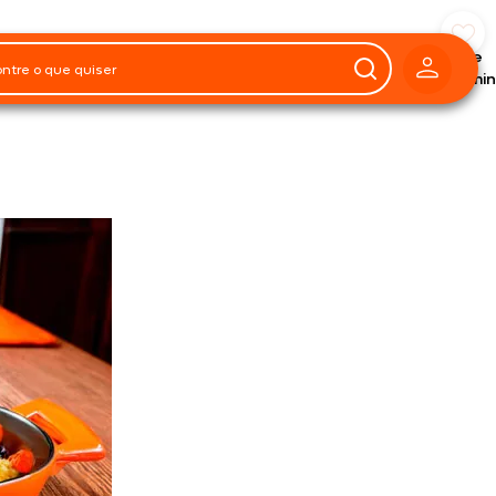
Preparo
2h e
rções
45min