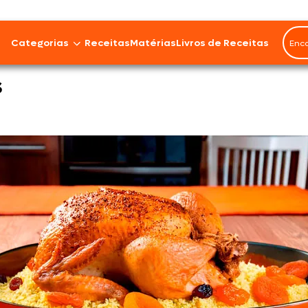
Rendimento
6
Categorias
Receitas
Matérias
Livros de Receitas
po
s
Bovinos
Cordeiro
Carnes Suínas
Aves
Frios e Embutidos
Peixes e Frutos do Mar
100% Vegetal