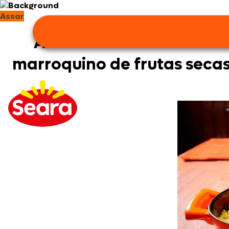
Assar
Ave Fiesta com cuscuz
marroquino de frutas seca