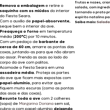
frutas e nozes, cr
Remova a embalagem
e retire o
salada, com ingredi
saquinho com os miúdos
do interior
tornando o prato pr
do Fiesta Seara.
espírito natalino p
Com o auxílio de
papel-absorvente
,
Saiba mais:
Salada
seque bem o interior da ave.
Preaqueça o forno
em temperatura
média (
200°C
) por 10 minutos.
Com um pedaço de
barbante de
cerca de 60 cm
, amarre as pontas das
coxas, juntando-as para que não abram
ao assar. Prenda as asas ao lado do
corpo da ave com palitos.
Acomode o Fiesta Seara em uma
assadeira média
. Proteja as partes
da ave que ficam mais expostas com
papel-alumínio
, para evitar que
fiquem muito escuras (como as pontas
das asas e das coxas).
Besunte toda a ave
com 2 colheres
(sopa) de
Margarina Doriana
sem sal,
cubra-a com papel-alumínio
deixando