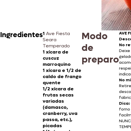
Modo
Ingredientes
1
Ave Fiesta
AVE 
Desc
Seara
de
No re
Temperado
Deixe
1 xícara de
preparo
gelad
cuscuz
acomo
marroquino
respe
1 xícara e 1/2 de
indic
caldo de frango
No mi
quente
Retir
1/2 xícara de
desco
frutas secas
fabri
variadas
Dica:
(damasco,
forno
cranberry, uva
facil
passa, etc.),
NUNCA
picadas
TEMP