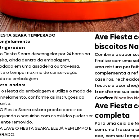
Doces, Bolos e Sobremesas
Pães e Massas
Bebidas
FIESTA SEARA TEMPERADO
Ave Fiesta 
ongelamento
biscoitos Na
frigerador:
Entrevistas
 o Fiesta Seara descongelar por 24 horas na
Combine o sabor suc
eira, ainda dentro da embalagem,
finalize com uma sob
dado em uma assadeira ou travessa,
uma mistura perfei
ite o tempo máximo de conservação
complementa a refei
ado na embalagem.
caseiros, recheado
cro-ondas:
festivo e aconche
e o Fiesta da embalagem e utilize o modo de
transforma sua cei
ngelamento, conforme as instruções do
Confira:
Biscoito N
cante.
Ave Fiesta 
O Fiesta Seara estará pronto para ir ao
completa
 quando o saquinho com os miúdos puder ser
mente removido.
Para uma ceia de N
 LAVE O FIESTA SEARA. ELE JÁ VEM LIMPO E
com uma fresca e co
ERADO.
ave, com seu temper