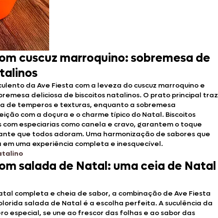
com cuscuz marroquino: sobremesa de
talinos
ulento da Ave Fiesta com a leveza do cuscuz marroquino e
remesa deliciosa de biscoitos natalinos. O prato principal traz
ta de temperos e texturas, enquanto a sobremesa
ção com a doçura e o charme típico do Natal. Biscoitos
s com especiarias como canela e cravo, garantem o toque
gante que todos adoram. Uma harmonização de sabores que
a em uma experiência completa e inesquecível.
atalino
com salada de Natal: uma ceia de Natal
atal completa e cheia de sabor, a combinação de Ave Fiesta
lorida salada de Natal é a escolha perfeita. A suculência da
o especial, se une ao frescor das folhas e ao sabor das