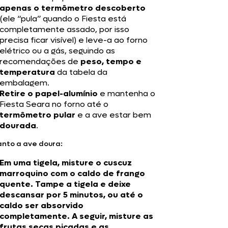
apenas o termômetro descoberto
(ele “pula” quando o Fiesta está
completamente assado, por isso
precisa ficar visível) e leve-a ao forno
elétrico ou a gás, seguindo as
recomendações de
peso, tempo e
temperatura
da tabela da
embalagem.
Retire o papel-alumínio
e mantenha o
Fiesta Seara no forno até o
termômetro pular
e a ave estar bem
dourada
.
nto a ave doura:
Em uma tigela, misture o cuscuz
marroquino com o caldo de frango
quente. Tampe a tigela e deixe
descansar por 5 minutos, ou até o
caldo ser absorvido
completamente. A seguir, misture as
frutas secas picadas e as