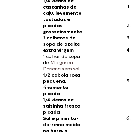
1/4 xícara de
castanhas de
caju, levemente
tostadas e
picadas
grosseiramente
2 colheres de
sopa de azeite
extra virgem
1 colher de sopa
de
Margarina
Doriana sem sal
1/2 cebola roxa
pequena,
finamente
picada
1/4 xícara de
salsinha fresca
picada
Sal e pimenta-
do-reino moída
na hora, a