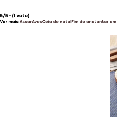
5/5 - (1 voto)
Ver mais:
Assar
Aves
Ceia de natal
Fim de ano
Jantar em 