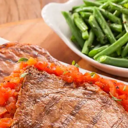
Doces, Bolos e Sobremesas
Pães e Massas
Bebidas
Entrevistas