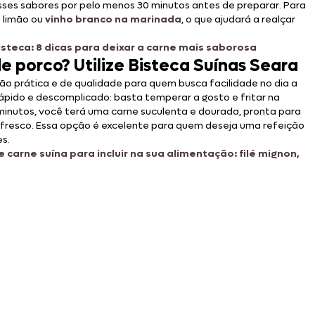
esses sabores por pelo menos 30 minutos antes de preparar. Para
e limão ou
vinho branco na marinada
, o que ajudará a realçar
teca: 8 dicas para deixar a carne mais saborosa
e porco? Utilize Bisteca Suínas Seara
o prática e de qualidade para quem busca facilidade no dia a
rápido e descomplicado: basta temperar a gosto e fritar na
s minutos, você terá uma carne suculenta e dourada, pronta para
 fresco. Essa opção é excelente para quem deseja uma refeição
s.
 carne suína para incluir na sua alimentação: filé mignon,