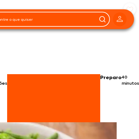
Preparo
40
ões
minutos