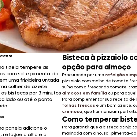
tecas:
Bisteca à pizzaiolo 
opção para almoço
a tigela tempere as
cas com sal e pimenta-do-
Procurando por uma
refeição simp
 em uma frigideira untada
pizzaiolo com molho de tomate fres
ma colher de azeite
suína com o frescor do tomate, trazen
 as bistecas por 3 minutos
almoços em família
ou para aque
a lado ou até o ponto
Para complementar sua receita de b
ado.
folhas frescas
e um bom azeite, o
cremosa
, que harmonizam perfei
o:
Como temperar bist
Para garantir que a bisteca atinja 
a panela adicione o
marinada com alho, sal, pimenta-do-
, refogue o alho e a