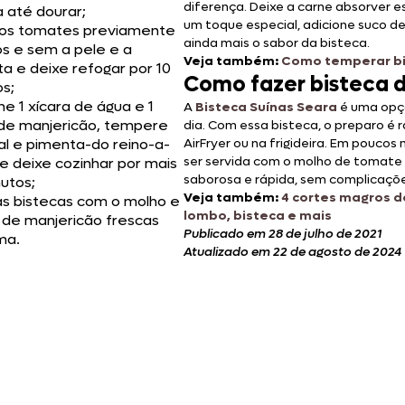
diferença. Deixe a carne absorver 
 até dourar;
um toque especial, adicione suco d
 os tomates previamente
ainda mais o sabor da bisteca.
s e sem a pele e a
Veja também:
Como temperar bis
a e deixe refogar por 10
Como fazer bisteca d
s;
ne 1 xícara de água e 1
A
Bisteca Suínas Seara
é uma opçã
de manjericão, tempere
dia. Com essa bisteca, o preparo é 
al e pimenta-do reino-a-
AirFryer ou na frigideira. Em pouco
ser servida com o molho de tomate
e deixe cozinhar por mais
saborosa e rápida, sem complicaçõe
utos;
Veja também:
4 cortes magros de
as bistecas com o molho e
lombo, bisteca e mais
 de manjericão frescas
Publicado em 28 de julho de 2021
ma.
Atualizado em 22 de agosto de 2024