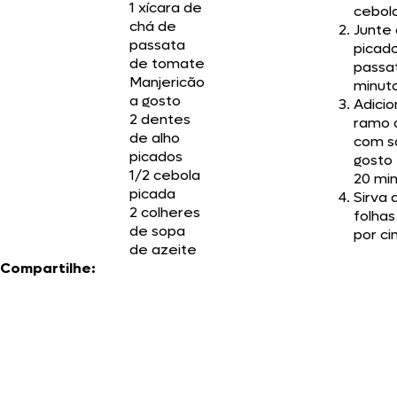
1 xícara de
cebola
chá de
Junte
passata
picado
de tomate
passat
Manjericão
minuto
a gosto
Adicio
2 dentes
ramo 
de alho
com s
picados
gosto 
1/2 cebola
20 min
picada
Sirva 
2 colheres
folhas
de sopa
por ci
de azeite
Compartilhe: