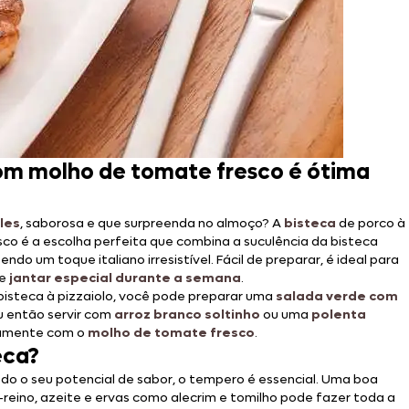
com molho de tomate fresco é ótima
les
, saborosa e que surpreenda no almoço? A
bisteca
de porco
à
co é a escolha perfeita que combina a suculência da bisteca
do um toque italiano irresistível. Fácil de preparar, é ideal para
le
jantar especial durante a semana
.
isteca à pizzaiolo, você pode preparar uma
salada verde com
u então servir com
arroz branco soltinho
ou uma
polenta
tamente com o
molho de tomate fresco
.
eca?
todo o seu potencial de sabor, o tempero é essencial. Uma boa
reino, azeite e ervas como alecrim e tomilho pode fazer toda a