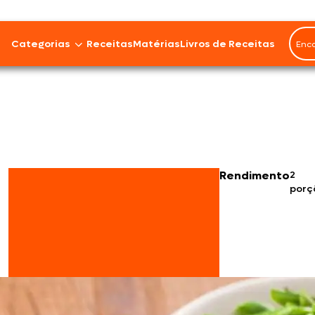
Categorias
Receitas
Matérias
Livros de Receitas
Bovinos
Cordeiro
Carnes Suínas
Rendimento
2
porç
Aves
Frios e Embutidos
Peixes e Frutos do Mar
100% Vegetal