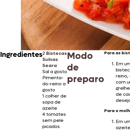
Modo
Ingredientes
2
Bistecas
Para as bis
Suínas
Em um
de
Seara
biste
Sal a gosto
reino,
preparo
Pimenta-
com u
do-reino a
grelhe
gosto
de cad
1 colher de
desej
sopa de
azeite
Para o molh
4 tomates
sem pele
Em um
picados
azeite