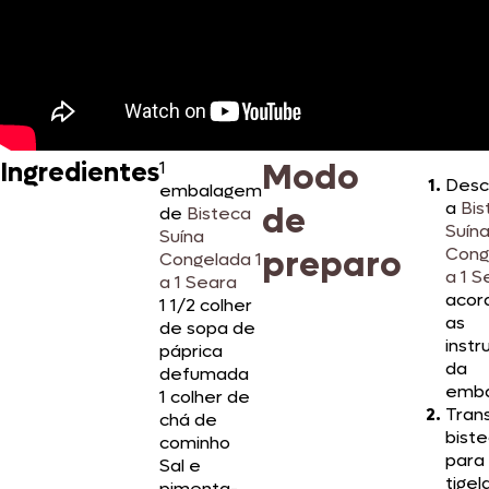
Modo
Ingredientes
1
Desc
embalagem
a
Bis
de
de
Bisteca
Suín
Suína
preparo
Cong
Congelada 1
a 1 S
a 1 Seara
acor
1 1/2 colher
as
de sopa de
inst
páprica
da
defumada
emba
1 colher de
Trans
chá de
bist
cominho
para
Sal e
tigel
pimenta-