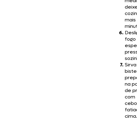
médi
deix
cozin
mais 
minu
Desli
fogo
espe
press
sozin
Sirva
bist
prep
na p
de p
com
cebo
fatia
cima