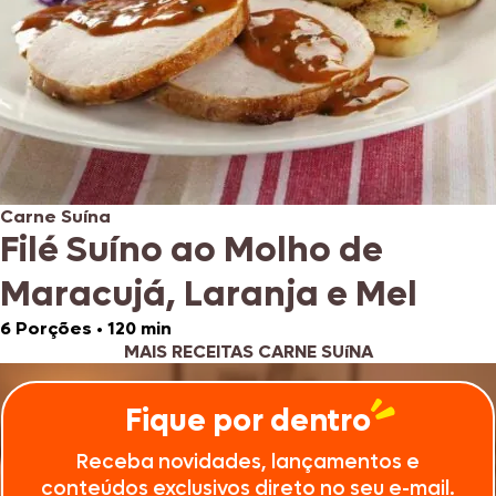
Carne Suína
Filé Suíno ao Molho de
Maracujá, Laranja e Mel
6 Porções
•
120 min
MAIS RECEITAS CARNE SUíNA
Fique por dentro
Receba novidades, lançamentos e
conteúdos exclusivos direto no seu e-mail.