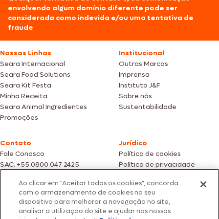
envolvendo algum domínio diferente pode ser
considerada como indevida e/ou uma tentativa de
fraude
Nossas Linhas
Institucional
Seara Internacional
Outras Marcas
Seara Food Solutions
Imprensa
Seara Kit Festa
Instituto J&F
Minha Receita
Sobre nós
Seara Animal Ingredientes
Sustentabilidade
Promoções
Contato
Jurídico
Fale Conosco
Política de cookies
SAC: +55 0800 047 2425
Política de privacidade
Ao clicar em "Aceitar todos os cookies", concorda
Fotos meramente ilustrativas | Ofertas válidas enquanto durarem os
com o armazenamento de cookies no seu
estoques dos nossos parceiros | Vendas sujeitas a análise e confirmação
dispositivo para melhorar a navegação no site,
de dados.
analisar a utilização do site e ajudar nas nossas
Os preços, promoções e condições de pagamento são válidos