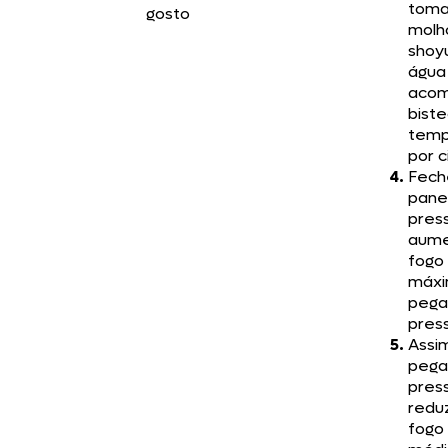
toma
gosto
molh
shoyu
água
acom
bist
temp
por c
Fech
pane
pres
aume
fogo
máxi
pega
pres
Assi
pega
pres
redu
fogo