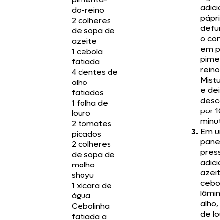
adici
do-reino
pápr
2 colheres
defu
de sopa de
o co
azeite
em pó
1 cebola
pime
fatiada
reino
4 dentes de
Mist
alho
e de
fatiados
desc
1 folha de
por 1
louro
minu
2 tomates
Em 
picados
pane
2 colheres
pres
de sopa de
adici
molho
azeit
shoyu
cebol
1 xícara de
lâmi
água
alho,
Cebolinha
de lo
fatiada a