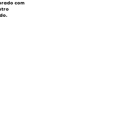
orado com
ntro
do.