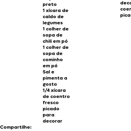
dec
preto
coe
1 xícara de
pica
caldo de
legumes
1 colher de
sopa de
chili em pó
1 colher de
sopa de
cominho
em pó
Sal e
pimenta a
gosto
1/4 xícara
de coentro
fresco
picado
para
decorar
Compartilhe: