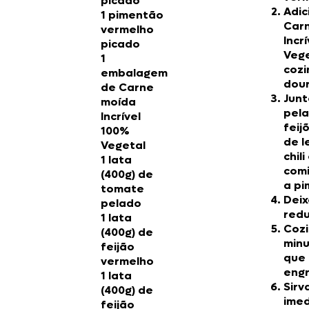
picado
Adic
1 pimentão
Car
vermelho
Incr
picado
Veg
1
cozi
embalagem
dour
de
Carne
Junt
moída
pela
Incrível
feij
100%
de l
Vegetal
chil
1 lata
comi
(400g) de
a pi
tomate
Deix
pelado
redu
1 lata
Cozi
(400g) de
minu
feijão
que 
vermelho
engr
1 lata
Sirv
(400g) de
ime
feijão