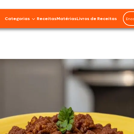
Rendimento
6
Categorias
Receitas
Matérias
Livros de Receitas
porç
e
Bovinos
Cordeiro
Carnes Suínas
Aves
Frios e Embutidos
Peixes e Frutos do Mar
100% Vegetal