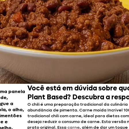
Doces, Bolos e Sobremesas
Pães e Massas
Bebidas
Entrevistas
Você está em dúvida sobre qual
uma panela
Plant Based? Descubra a respos
de,
gue a
O chili é uma preparação tradicional da culinária
la, o alho,
abundância de pimenta. Carne moída Incrível 10
pimentões
tradicional chili com carne, ideal para dietas c
e e
deseja reduzir o consumo de carne. Esta versão m
elho.
prato original. Essa
carne
, além de dar um toque 