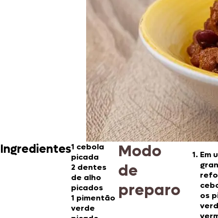
Modo
Ingredientes
1 cebola
Em 
picada
gran
de
2 dentes
refo
de alho
preparo
cebo
picados
os 
1 pimentão
verd
verde
verm