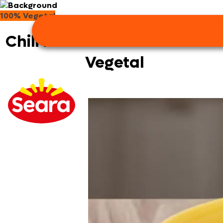
100% Vegetal
Chili Plant Based com Carn
Vegetal