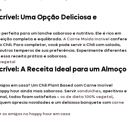
e
crível: Uma Opção Deliciosa e
 perfeita para um lanche saboroso e nutritivo. Ele é rico em
efeição completa e equilibrada.
A Carne Moída Incrivel
confere
Chili. Para completar, você pode servir o Chili com salada,
outros temperos de sua preferência. Experimente diferentes
essa receita prática e saborosa.
 vegetal
crível: A Receita Ideal para um Almoço
gos em casa? Um Chili Plant Based com Carne Incrível
appy hour ainda mais saboroso. Servir
sanduíches
, aperitivos e
nal, todos ficam satisfeitos –
os de dieta 100% vegetal
,
quem aprecia novidades e um delicioso banquete com
carne
 os amigos no happy hour em casa