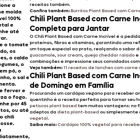
receitas também.
ione a
Confira também:
Burritos Plant Based com Carn
ne moída
Chili Plant Based com Carne In
ível 100%
etal
e
Completa para Jantar
nhe até
O Chili Plant Based com Carne Incrível é a pedida
ar.
proteínas, fibras e vitaminas, garantindo uma r
e o tomate
um toque especial ao prato, realçando o sabor do 
do, os
guacamole
,
sour cream
,
queijo cheddar ralado
e 
ões, o caldo
combinações e impressione seus convidados com 
egumes, o
Veja também:
11 receitas de lanches com carne
i em pó, o
Chili Plant Based com Carne In
nho, o sal e
menta.
de Domingo em Família
e ferver e
Procurando um cardápio vegano para receber ami
za o fogo.
quentinho é a receita perfeita para tornar seu h
nhe por 45
petiscos plant based
tem muitas vantagens: no fi
tos, ou até
adeptos da
dieta plant-based
ou simplesmente 
o chili
vegetal
.
osse.
Saiba mais:
Cardápio 100% vegetal para receber
a
diatamente,