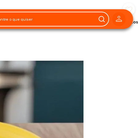
Preparo
60
ões
minutos