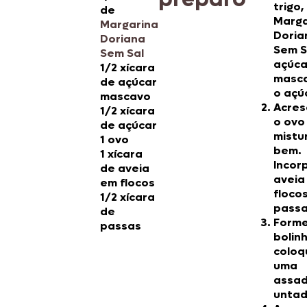
trigo,
de
Marga
Margarina
Doria
Doriana
Sem S
Sem Sal
açúca
1/2 xícara
masc
de açúcar
o açú
mascavo
Acres
1/2 xícara
o ovo
de açúcar
mistu
1 ovo
bem.
1 xícara
Incor
de aveia
aveia
em flocos
floco
1/2 xícara
passa
de
Form
passas
bolin
coloq
uma
assad
untad