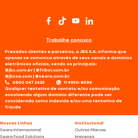
Trabalhe conosco
Prezados clientes e parceiros, a JBS S.A. informa que
apenas se comunica através de seus canais e domínios
eletrônicos oficiais, sendo os principais:
@jbs.com.br
|
@friboi.com.br
@jbssa.com
|
@seara.com.br
0800 047 2425
11 4950-8096
Qualquer tentativa de contato e/ou comunicação
envolvendo algum domínio diferente pode ser
considerada como indevida e/ou uma tentativa de
fraude
Nossas Linhas
Institucional
Seara Internacional
Outras Marcas
Seara Food Solutions
Imprensa