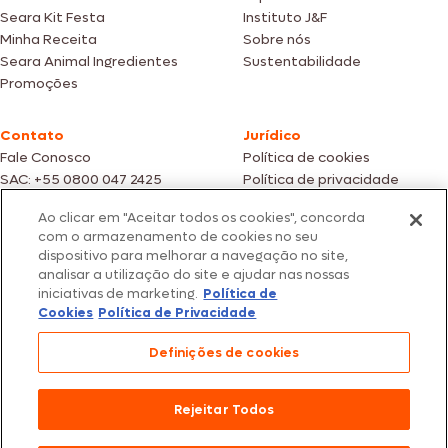
Seara Kit Festa
Instituto J&F
Minha Receita
Sobre nós
Seara Animal Ingredientes
Sustentabilidade
Promoções
Contato
Jurídico
Fale Conosco
Política de cookies
SAC: +55 0800 047 2425
Política de privacidade
Ao clicar em "Aceitar todos os cookies", concorda
Fotos meramente ilustrativas | Ofertas válidas enquanto durarem os
com o armazenamento de cookies no seu
estoques dos nossos parceiros | Vendas sujeitas a análise e confirmação
dispositivo para melhorar a navegação no site,
de dados.
analisar a utilização do site e ajudar nas nossas
Os preços, promoções e condições de pagamento são válidos
iniciativas de marketing.
Política de
exclusivamente para compras efetuadas em nossos parceiros.
Todos os produtos estão sujeitos a disponibilidade de estoque.
Cookies
Política de Privacidade
SEARA – CNPJ: 02.914.460/0202-67 – Av. Marginal Direita do Tietê, 500,
Definições de cookies
São Paulo/SP – CEP 05.118-100
© 2026 Seara. Todos os direitos reservados
Rejeitar Todos