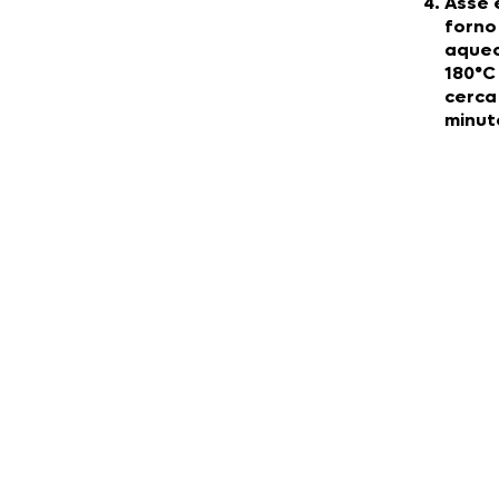
Asse
forno
aquec
180°C
cerca
minut