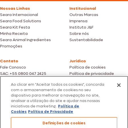
Nossas Linhas
Institucional
Seara Internacional
Outras Marcas
Seara Food Solutions
Imprensa
Seara Kit Festa
Instituto J&F
Minha Receita
Sobre nós
Seara Animal Ingredientes
Sustentabilidade
Promoções
Contato
Jurídico
Fale Conosco
Política de cookies
SAC: +55 0800 047 2425
Política de privacidade
Ao clicar em "Aceitar todos os cookies", concorda
Fotos meramente ilustrativas | Ofertas válidas enquanto durarem os
com o armazenamento de cookies no seu
estoques dos nossos parceiros | Vendas sujeitas a análise e confirmação
dispositivo para melhorar a navegação no site,
de dados.
analisar a utilização do site e ajudar nas nossas
Os preços, promoções e condições de pagamento são válidos
iniciativas de marketing.
Política de
exclusivamente para compras efetuadas em nossos parceiros.
Todos os produtos estão sujeitos a disponibilidade de estoque.
Cookies
Política de Privacidade
SEARA – CNPJ: 02.914.460/0202-67 – Av. Marginal Direita do Tietê, 500,
Definições de cookies
São Paulo/SP – CEP 05.118-100