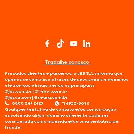
Trabalhe conosco
Prezados clientes e parceiros, a JBS S.A. informa que
apenas se comunica através de seus canais e domínios
eletrônicos oficiais, sendo os principais:
@jbs.com.br
|
@friboi.com.br
@jbssa.com
|
@seara.com.br
0800 047 2425
11 4950-8096
Qualquer tentativa de contato e/ou comunicação
envolvendo algum domínio diferente pode ser
considerada como indevida e/ou uma tentativa de
fraude