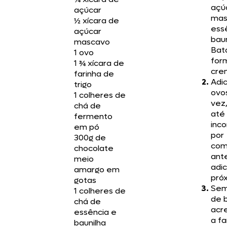
açú
açúcar
mas
½ xícara de
ess
açúcar
baun
mascavo
Bat
1 ovo
for
1 ¾ xícara de
cre
farinha de
Adic
trigo
ovo
1 colheres de
vez
chá de
até
fermento
inco
em pó
por
300g de
com
chocolate
ant
meio
adic
amargo em
pró
gotas
Sem
1 colheres de
de b
chá de
acr
essência e
a fa
baunilha