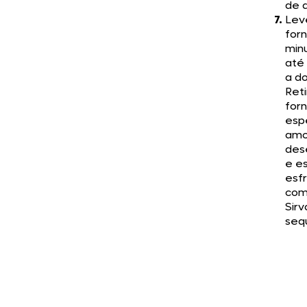
de a
Lev
for
min
até
a do
Reti
forn
esp
amo
des
e e
esfr
com
Sirv
seq