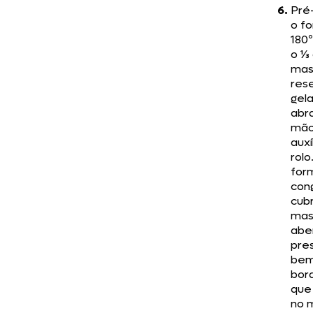
Pré
o fo
180º
o ⅓
mas
res
gela
abr
mão
auxí
rolo
for
con
cub
mas
abe
pre
bem
bor
que
no 