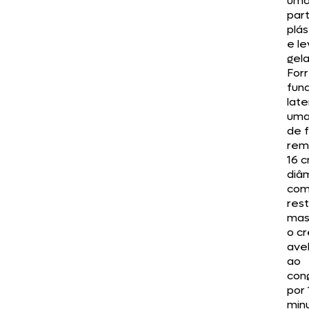
uma
par
plás
e le
gela
Forr
fun
late
uma
de 
rem
16 
diâ
com
res
mas
o c
avel
ao
con
por 
min