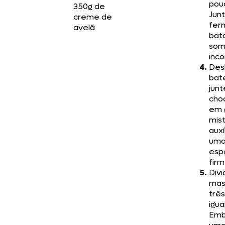
pou
350g de
Jun
creme de
fer
avelã
bat
som
inco
Desl
bat
junt
cho
em 
mis
auxí
um
esp
firm
Divi
mas
três
igua
Emb