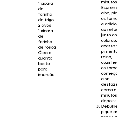
minutos
1 xícara
Esprem
de
alho, pi
farinha
os tom
de trigo
e adici
2 ovos
ao ref
1 xícara
junto c
de
colorau,
farinha
acerte 
de rosca
piment
Óleo o
reino,
quanto
cozinhe
baste
os tom
para
começ
imersão
a se
desfaze
cerca d
minutos
depois;
Debulh
pique a