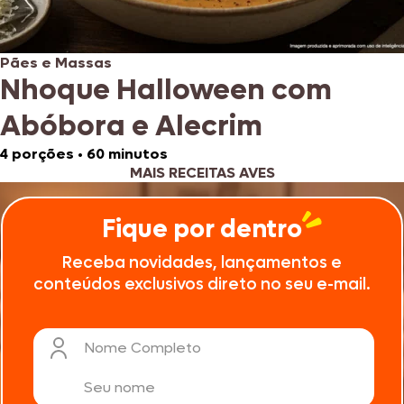
Pães e Massas
Nhoque Halloween com
Abóbora e Alecrim
4 porções
•
60 minutos
MAIS RECEITAS AVES
Fique por dentro
Receba novidades, lançamentos e
conteúdos exclusivos direto no seu e-mail.
Nome Completo