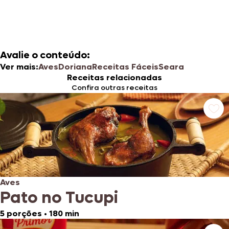
Avalie o conteúdo:
Ver mais:
Aves
Doriana
Receitas Fáceis
Seara
Receitas relacionadas
Confira outras receitas
Aves
Pato no Tucupi
5 porções
•
180 min