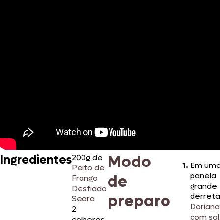
Modo
Ingredientes
200g de
Em um
Peito de
panela
de
Frango
grande
Desfiado
preparo
derreta
Seara
Doriana
2
com sal
colheres