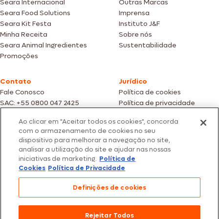
Seara Internacional
Outras Marcas
Seara Food Solutions
Imprensa
Seara Kit Festa
Instituto J&F
Minha Receita
Sobre nós
Seara Animal Ingredientes
Sustentabilidade
Promoções
Contato
Jurídico
Fale Conosco
Política de cookies
SAC: +55 0800 047 2425
Política de privacidade
Ao clicar em "Aceitar todos os cookies", concorda
Fotos meramente ilustrativas | Ofertas válidas enquanto durarem os
com o armazenamento de cookies no seu
estoques dos nossos parceiros | Vendas sujeitas a análise e confirmação
dispositivo para melhorar a navegação no site,
de dados.
analisar a utilização do site e ajudar nas nossas
Os preços, promoções e condições de pagamento são válidos
iniciativas de marketing.
Política de
exclusivamente para compras efetuadas em nossos parceiros.
Todos os produtos estão sujeitos a disponibilidade de estoque.
Cookies
Política de Privacidade
SEARA – CNPJ: 02.914.460/0202-67 – Av. Marginal Direita do Tietê, 500,
Definições de cookies
São Paulo/SP – CEP 05.118-100
© 2026 Seara. Todos os direitos reservados
Rejeitar Todos