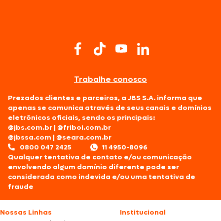
Trabalhe conosco
Prezados clientes e parceiros, a JBS S.A. informa que
apenas se comunica através de seus canais e domínios
eletrônicos oficiais, sendo os principais:
@jbs.com.br
|
@friboi.com.br
@jbssa.com
|
@seara.com.br
0800 047 2425
11 4950-8096
Qualquer tentativa de contato e/ou comunicação
envolvendo algum domínio diferente pode ser
considerada como indevida e/ou uma tentativa de
fraude
Nossas Linhas
Institucional