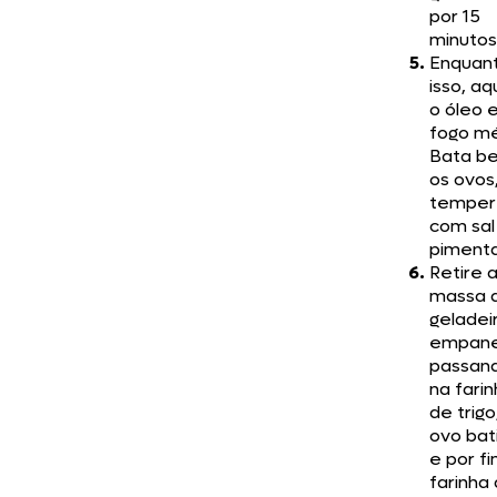
por 15
minutos
Enquan
isso, a
o óleo 
fogo mé
Bata b
os ovos
temper
com sal
pimenta
Retire 
massa 
geladei
empan
passan
na fari
de trigo
ovo bat
e por f
farinha