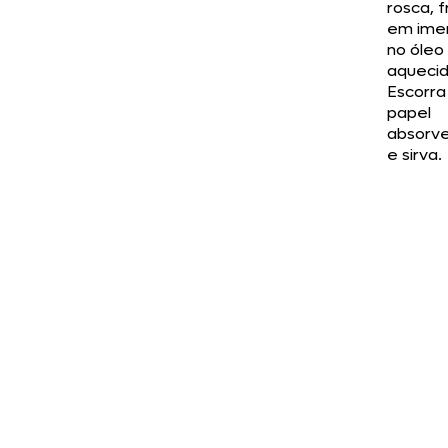
rosca, f
em ime
no óleo
aquecid
Escorr
papel
absorv
e sirva.