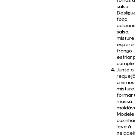
folhas 
salsa.
Desligu
fogo,
adicion
salsa,
misture
espere
frango
esfriar 
comple
Junte o
requeij
cremos
misture
formar
massa
moldáve
Modele
coxinha
leve à
geladei