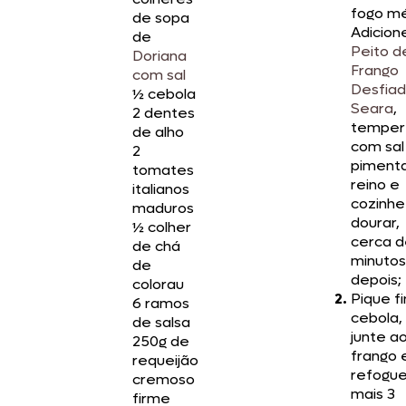
fogo mé
de sopa
Adicion
de
Peito d
Doriana
Frango
com sal
Desfia
½ cebola
Seara
,
2 dentes
temper
de alho
com sal
2
piment
tomates
reino e
italianos
cozinhe
maduros
dourar,
½ colher
cerca d
de chá
minutos
de
depois;
colorau
Pique fi
6 ramos
cebola,
de salsa
junte a
250g de
frango 
requeijão
refogue
cremoso
mais 3
firme